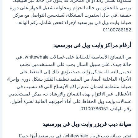
مشدودًا بشكل زائد أو أن المحرك قد يكون في حالة غير طبيعية.
يوصى بالتحقق من حالة الحزام ومحاولة تشغيل الجهاز على دورة
خفيفة. في حال استمرت المشكلة، يُستحسن التواصل مع مركز
صيانة وايت ويل في بورسعيد لإجراء فحص شامل. رقم الهاتف
01100786152
أرقام مراكز وايت ويل في بورسعيد
من النصائح الأساسية للحفاظ على غسالات whitewhale، في
حالة جيدة، على سبيل المثال يجب على المستخدمين تجنب
تحميل الغسالة بشكل زائد، حيث يؤدي ذلك إلى الضغط على
الأجزاء الداخلية. أيضاً، من المفيد تنظيف الفلتر بشكل دوري وإجراء
صيانة منتظمة لضمان عدم تراكم الأوساخ التي قد تتسبب في
الأعطال. عبر الالتزام بهذه النصائح والإرشادات، يمكن لمستخدمي
غسالات وايت ويل الحفاظ على أداء أجهزتهم العالية لفترة أطول.
رقم الهاتف 01100786152
صيانة ديب فريزر وايت ويل في بورسعيد
تعتبر صيانة ديب فريزر whitewhale، في بورسعيد أمرًا حيويًا