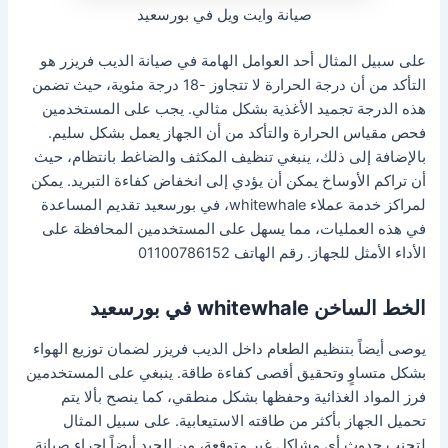
صيانة وايت ويل في بورسعيد
على سبيل المثال أحد العوامل الهامة في صيانة الديب فريزر هو
التأكد من أن درجة الحرارة لا تتجاوز -18 درجة مئوية، حيث تضمن
هذه الدرجة تجميد الأغذية بشكل مثالي. يجب على المستخدمين
فحص مقياس الحرارة والتأكد من أن الجهاز يعمل بشكل سليم.
بالإضافة إلى ذلك، ينبغي تنظيف المكثف والضاغط بانتظام، حيث
أن تراكم الأوساخ يمكن أن يؤدي إلى انخفاض كفاءة التبريد. يمكن
لمراكز خدمة عملاء whitewhale، في بورسعيد تقديم المساعدة
في هذه العمليات، مما يسهل على المستخدمين المحافظة على
الأداء الأمثل للجهاز. رقم الهاتف 01100786152
الخط الساخن whitewhale في بورسعيد
يوصى أيضاً بتنظيم الطعام داخل الديب فريزر لضمان توزيع الهواء
بشكل متساوٍ وتحقيق أقصى كفاءة طاقة. ينبغي على المستخدمين
فرز المواد الغذائية وحفظها بشكل منطقي، كما ينصح بألا يتم
تحميل الجهاز بأكثر من طاقته الاستيعابية. على سبيل المثال
لتجنب حدوث أي مشاكل غير متوقعة، من الجيد أيضاً إجراء صيانة