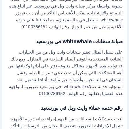
سنوية بواسطة مركز صيانة وايت ويل في بورسعيد. عبر اتباع هذه
النصائح والإرشادات، يمكن للأشخاص التأكد من أن ديب فريزر
whitewhale، سيظل في حالة ممتازة، مما يحافظ على جودة
الأغذية ويطيل من عمر الجهاز. رقم الهاتف 01100786152
صيانة سخانات whitewhale في بورسعيد
على سبيل المثال تعتبر سخانات وايت ويل من بين الخيارات
الشائعة المستخدمة لتوفير المياه الساخنة في المنازل. ومع ذلك،
قد تواجه هذه الأجهزة مشاكل متنوعة تؤثر على أدائها وكفاءتها. من
أهم المشكلات التي يمكن أن تحدث هي تسرب المياه، وفشل
السخان في التسخين، وأصوات غير مألوفة أثناء التشغيل. تعد
استجابة خدمة عملاء whitewhale، في بورسعيد ضرورية لمواجهة
هذه القضايا بفعالية. رقم الهاتف 01100786152
رقم خدمة عملاء وايت ويل في بورسعيد
لتجنب مشكلات السخانات، من المهم إجراء صيانة دورية للأجهزة.
تشمل الإجراءات الضرورية تنظيف السخان من الترسبات والتأكد