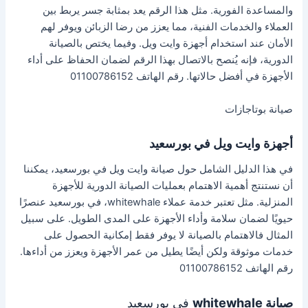
والمساعدة الفورية. مثل هذا الرقم يعد بمثابة جسر يربط بين
العملاء والخدمات الفنية، مما يعزز من رضا الزبائن ويوفر لهم
الأمان عند استخدام أجهزة وايت ويل. وفيما يختص بالصيانة
الدورية، فإنه يُنصح بالاتصال بهذا الرقم لضمان الحفاظ على أداء
الأجهزة في أفضل حالاتها. رقم الهاتف 01100786152
صيانة بوتاجازات
أجهزة وايت ويل في بورسعيد
في هذا الدليل الشامل حول صيانة وايت ويل في بورسعيد، يمكننا
أن نستنتج أهمية الاهتمام بعمليات الصيانة الدورية للأجهزة
المنزلية. مثل تعتبر خدمة عملاء whitewhale، في بورسعيد عنصرًا
حيويًا لضمان سلامة وأداء الأجهزة على المدى الطويل. على سبيل
المثال فالاهتمام بالصيانة لا يوفر فقط إمكانية الحصول على
خدمات موثوقة ولكن أيضًا يطيل من عمر الأجهزة ويعزز من أداءها.
رقم الهاتف 01100786152
صيانة whitewhale
في بورسعيد