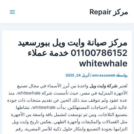
خطي
مركز Repair
لى
Main
لمحتوى
Menu
مركز صيانة وايت ويل ببورسعيد
01100786152 خدمة عملاء
whitewhale
بواسطة
amr.essaweb
/
أبريل 24, 2025
تُعتبر
شركة وايت ويل
واحدة من أبرز الأسماء في مجال تصنيع
الأجهزة المنزلية في مصر، حيث تأسست شركة whitewhale، منذ
عدة عقود ولم تتوقف منذ ذلك الحين عن تقديم منتجات ذات جودة
عالية تلبي احتياجات المستهلكين. بدأت whitewhale، نشاطها
بتصنيع الثلاجات، ومن ثم توسعت لتشمل باقة واسعة من الأجهزة
مثل الغسالات والمكيفات وأجهزة الطهي. يعكس تاريخ وايت ويل
التزامها بجودة التصنيع وابتكار حلول ذكية للأسر المصرية. رقم