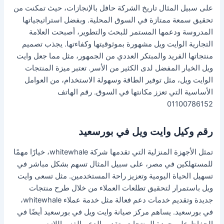
على سبيل المثال تاريخ الشركة حافل بالإنجازات، حيث تمكنت من
تحقيق سمعة ممتازة في السوق المحلية. وبفضل استراتيجياتها
المدروسة ودعمها المستمر للبحث والتطوير، أصبحت العلامة
التجارية الوايت ويل مشهورة بموثوقيتها وكفاءتها. يجذب تصميم
منتجاتها الفريد والمبتكر العددي من الجمهور، مثل مما جعل وايت
ويل الخيار المفضل لدى الكثير من الأسر. تعتبر ميزة المنتجات
الوايت ويل، مثل توفير الطاقة وسهولة الاستخدام، من العوامل
الأساسية التي تعزز مكانتها في السوق. رقم الهاتف
01100786152
رقم وكيل وايت ويل في بورسعيد
تمثل الأجهزة المنزلية التي تقدمها شركة whitewhale، خيارًا مهمًا
للمستهلكين في مصر، على سبيل المثال تسهم بشكل مباشر في
تسهيل الحياة اليومية وتعزيز راحة المستخدمين. مثل تسعى وايت
ويل باستمرار لتحقيق تطلعات العملاء من خلال طرح منتجات
جديدة وتقديم خدمات دعم فعالة مثل خدمة عملاء whitewhale،
في بورسعيد. يساهم مركز صيانة وايت ويل في بورسعيد أيضًا في
الحفاظ على جودة المنتجات وتقديم الدعم الفني اللازم