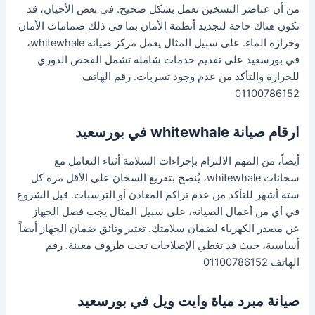
من أن عناصر التسخين تعمل بشكل صحيح. في بعض الأحيان، قد
تكون هناك حاجة لتجديد أنظمة الأمان بما في ذلك صمامات الأمان
وحرارة الماء. على سبيل المثال يعمل مركز صيانة whitewhale،
في بورسعيد على تقديم خدمات شاملة تشمل الفحص الدوري
للحرارة والتأكد من عدم وجود تسربات. رقم الهاتف
01100786152
ارقام صيانة whitewhale في بورسعيد
أيضاً، من المهم الالتزام بإجراءات السلامة أثناء التعامل مع
سخانات whitewhale، يُنصح بتفريغ السخان على الأقل مرة كل
ستة أشهر للتأكد من عدم تراكم المعادن أو الترسبات. قبل الشروع
في أي من أعمال الصيانة، على سبيل المثال يجب فصل الجهاز
عن مصدر الكهرباء لضمان سلامتك. تعتبر وثائق ضمان الجهاز أيضاً
أساسية، حيث قد تغطي الإصلاحات تحت ظروف معينة. رقم
الهاتف 01100786152
صيانة مبرد مياة وايت ويل في بورسعيد