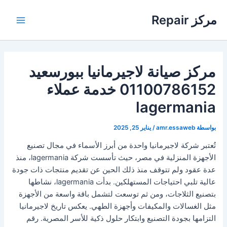
خطي
مركز Repair
لى
Main
لمحتوى
Menu
مركز صيانة لاجيرمانيا ببورسعيد
01100786152 خدمة عملاء
lagermania
بواسطة
amr.essaweb
/
يناير 25, 2025
تُعتبر شركة لاجيرمانيا واحدة من أبرز الأسماء في مجال تصنيع
الأجهزة المنزلية في مصر، حيث تأسست شركة lagermania، منذ
عدة عقود ولم تتوقف منذ ذلك الحين عن تقديم منتجات ذات جودة
عالية تلبي احتياجات المستهلكين. بدأت lagermania، نشاطها
بتصنيع الثلاجات، ومن ثم توسعت لتشمل باقة واسعة من الأجهزة
مثل الغسالات والمكيفات وأجهزة الطهي. يعكس تاريخ لاجيرمانيا
التزامها بجودة التصنيع وابتكار حلول ذكية للأسر المصرية. رقم