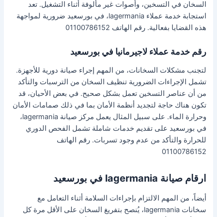
السخان في التسخين، وأصوات غير مألوفة أثناء التشغيل. تعد
استجابة خدمة عملاء lagermania، في بورسعيد ضرورية لمواجهة
هذه القضايا بفعالية. رقم الهاتف 01100786152
رقم خدمة عملاء لاجيرمانيا في بورسعيد
لتجنب مشكلات السخانات، من المهم إجراء صيانة دورية للأجهزة.
تشمل الإجراءات الضرورية تنظيف السخان من الترسبات والتأكد
من أن عناصر التسخين تعمل بشكل صحيح. في بعض الأحيان، قد
تكون هناك حاجة لتجديد أنظمة الأمان بما في ذلك صمامات الأمان
وحرارة الماء. على سبيل المثال يعمل مركز صيانة lagermania،
في بورسعيد على تقديم خدمات شاملة تشمل الفحص الدوري
للحرارة والتأكد من عدم وجود تسربات. رقم الهاتف
01100786152
ارقام صيانة lagermania في بورسعيد
أيضاً، من المهم الالتزام بإجراءات السلامة أثناء التعامل مع
سخانات lagermania، يُنصح بتفريغ السخان على الأقل مرة كل