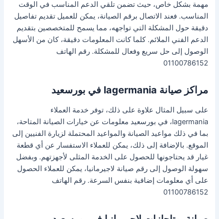
مهمة بشكل خاص، حيث تضمن تلقي الدعم المناسب في الوقت
المناسب. فعند الاتصال برقم الصيانة، يمكن للعميل تقديم تفاصيل
دقيقة حول المشكلة التي تواجهه، مما يسمح للمتخصصين بتقديم
الدعم الفني الملائم. كلما كانت المعلومات دقيقة، كان من الأسهل
الوصول إلى حل سريع وفعال للمشكلة. رقم الهاتف
01100786152
مراكز صيانة lagermania في بورسعيد
على سبيل المثال علاوة على ذلك، توفر خدمة العملاء
lagermania، في بورسعيد معلومات عن خيارات الصيانة المتاحة،
بما في ذلك مواعيد الصيانة والمواعيد المحتملة لزيارة الفنيين إلى
الموقع. بالإضافة إلى ذلك، يمكن للعملاء الاستفسار عن أي قطعة
غيار قد يحتاجونها للحصول على الخدمة المثلى لأجهزتهم. وبفضل
سهولة الوصول إلى رقم صيانة لاجيرمانيا، يمكن للعملاء الحصول
على أي معلومات إضافية بنفس السرعة. رقم الهاتف
01100786152
صيانة بوتاجازات لاجيرمانيا في بورسعيد