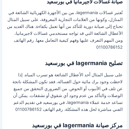
صيانة غسالات لاجيرمانيا في بورسعيد
تُعتبر غسالات lagermania، من بين الأجهزة الكهربائية الشائعة في
المنازل، وكونها من العلامات التجارية المعروفة، على سبيل المثال
تحتاج إلى صيانة دورية للتأكد من أنها تعمل بكفاءة. هناك العديد من
الأعطال الشائعة التي قد تواجه مستخدمي غسالات لاجيرمانيا،
ومن المهم التعرف عليها وفهم كيفية التعامل معها. رقم الهاتف
01100786152
تصليح lagermania في بورسعيد
على سبيل المثال أحد الأعطال الشائعة هو تسرب المياه. إذا
لاحظت وجود برك مائية حول الغسالة، فقد تكون المشكلة ناتجة
عن تلف في الأنبوب أو الحوض. من الضروري التحقق من جميع
الوصلات والتأكد من عدم وجود أي شقوق أو تشققات. يمكن أن
تساعد خدمة عملاء lagermania، في بورسعيد في تقديم الدعم
الفني مباشرة لحل هذه المشكلة. رقم الهاتف 01100786152
مركز صيانة lagermania في بورسعيد