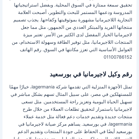
تحقيق سمعة ممتازة في السوق المحلية. وبفضل استراتيجياتها
المدروسة ودعمها المستمر للبحث والتطوير، أصبحت العلامة
التجارية اللاجيرمانيا مشهورة بموثوقيتها وكفاءتها. يجذب تصميم
منتجاتها الفريد والمبتكر العددي من الجمهور، مثل مما جعل
لاجيرمانيا الخيار المفضل لدى الكثير من الأسر. تعتبر ميزة
المنتجات اللاجيرمانيا، مثل توفير الطاقة وسهولة الاستخدام، من
العوامل الأساسية التي تعزز مكانتها في السوق. رقم الهاتف
01100786152
رقم وكيل لاجيرمانيا في بورسعيد
تمثل الأجهزة المنزلية التي تقدمها شركة lagermania، خيارًا مهمًا
للمستهلكين في مصر، على سبيل المثال تسهم بشكل مباشر في
تسهيل الحياة اليومية وتعزيز راحة المستخدمين. مثل تسعى
لاجيرمانيا باستمرار لتحقيق تطلعات العملاء من خلال طرح
منتجات جديدة وتقديم خدمات دعم فعالة مثل خدمة عملاء
lagermania، في بورسعيد. يساهم مركز صيانة لاجيرمانيا في
بورسعيد أيضًا في الحفاظ على جودة المنتجات وتقديم الدعم
الفني اللازم للمستهلكين. هذه العوامل مجتمعة تجعل لاجيرمانيا