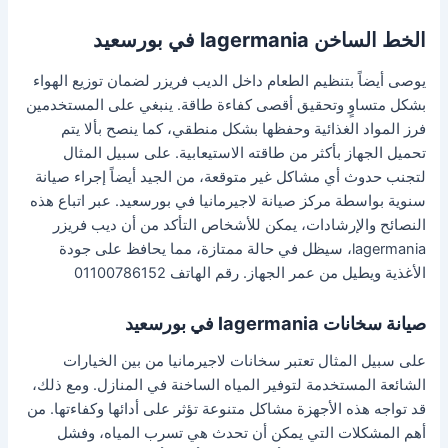
الخط الساخن lagermania في بورسعيد
يوصى أيضاً بتنظيم الطعام داخل الديب فريزر لضمان توزيع الهواء
بشكل متساوٍ وتحقيق أقصى كفاءة طاقة. ينبغي على المستخدمين
فرز المواد الغذائية وحفظها بشكل منطقي، كما ينصح بألا يتم
تحميل الجهاز بأكثر من طاقته الاستيعابية. على سبيل المثال
لتجنب حدوث أي مشاكل غير متوقعة، من الجيد أيضاً إجراء صيانة
سنوية بواسطة مركز صيانة لاجيرمانيا في بورسعيد. عبر اتباع هذه
النصائح والإرشادات، يمكن للأشخاص التأكد من أن ديب فريزر
lagermania، سيظل في حالة ممتازة، مما يحافظ على جودة
الأغذية ويطيل من عمر الجهاز. رقم الهاتف 01100786152
صيانة سخانات lagermania في بورسعيد
على سبيل المثال تعتبر سخانات لاجيرمانيا من بين الخيارات
الشائعة المستخدمة لتوفير المياه الساخنة في المنازل. ومع ذلك،
قد تواجه هذه الأجهزة مشاكل متنوعة تؤثر على أدائها وكفاءتها. من
أهم المشكلات التي يمكن أن تحدث هي تسرب المياه، وفشل