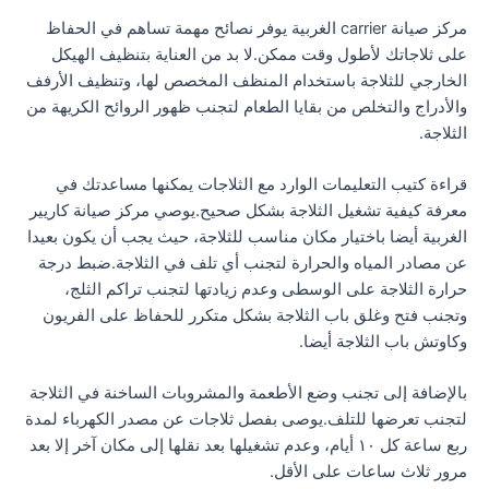
مركز صيانة carrier الغربية يوفر نصائح مهمة تساهم في الحفاظ
على ثلاجاتك لأطول وقت ممكن.لا بد من العناية بتنظيف الهيكل
الخارجي للثلاجة باستخدام المنظف المخصص لها، وتنظيف الأرفف
والأدراج والتخلص من بقايا الطعام لتجنب ظهور الروائح الكريهة من
الثلاجة.
قراءة كتيب التعليمات الوارد مع الثلاجات يمكنها مساعدتك في
معرفة كيفية تشغيل الثلاجة بشكل صحيح.يوصي مركز صيانة كاريير
الغربية أيضا باختيار مكان مناسب للثلاجة، حيث يجب أن يكون بعيدا
عن مصادر المياه والحرارة لتجنب أي تلف في الثلاجة.ضبط درجة
حرارة الثلاجة على الوسطى وعدم زيادتها لتجنب تراكم الثلج،
وتجنب فتح وغلق باب الثلاجة بشكل متكرر للحفاظ على الفريون
وكاوتش باب الثلاجة أيضا.
بالإضافة إلى تجنب وضع الأطعمة والمشروبات الساخنة في الثلاجة
لتجنب تعرضها للتلف.يوصى بفصل ثلاجات عن مصدر الكهرباء لمدة
ربع ساعة كل ١٠ أيام، وعدم تشغيلها بعد نقلها إلى مكان آخر إلا بعد
مرور ثلاث ساعات على الأقل.