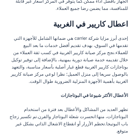
الجهاز بأفضل أداء ممكن.كما يتوفر في المركز أسعار غير قابلة
للمنافسة، مما يضمن رضا جميع العملاء.
اعطال كاريير في الغربية
إحدى أبرز مزايا شركة carrier هي ضمانها الشامل للأجهزة التي
تقدمها في السوق، بهدف تقديم أفضل خدمات ما بعد البيع
للعملاء.نجح مركز صيانة كاريير الغربية في كسب ثقة العملاء من
خلال تقديمه خدمة صيانة دورية بمهنية، بالإضافة إلى توفير توكيل
بوتاجازات كاريير الغربية قطع غيار أصلية بأسعار مناسبة، والتعهد
بالوصول سريعا إلى منزل العميل؛ نظرا لوعي مركز صيانة كاريير
الغربية بأهمية الأجهزة المنزلية الضرورية طوال الوقت.
الأعطال الأكثر شيوعا في البوتاجازات
تظهر العديد من المشاكل والأعطال بعد فترة من استخدام
البوتاجازات، منها:انحسرت شعلة البوتاجاز والفرن.تم تكسير زجاج
باب البوتيجا.تحطم الأزرار أو انقطاع الاشعال الذاتي بشكل غير
متوقع.