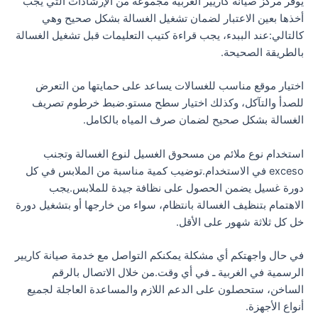
يوفر مركز صيانة كاريير الغربية مجموعة من الإرشادات التي يجب
أخذها بعين الاعتبار لضمان تشغيل الغسالة بشكل صحيح وهي
كالتالي:عند الببدء، يجب قراءة كتيب التعليمات قبل تشغيل الغسالة
بالطريقة الصحيحة.
اختيار موقع مناسب للغسالات يساعد على حمايتها من التعرض
للصدأ والتآكل، وكذلك اختيار سطح مستو.ضبط خرطوم تصريف
الغسالة بشكل صحيح لضمان صرف المياه بالكامل.
استخدام نوع ملائم من مسحوق الغسيل لنوع الغسالة وتجنب
exceso في الاستخدام.توضيب كمية مناسبة من الملابس في كل
دورة غسيل يضمن الحصول على نظافة جيدة للملابس.يجب
الاهتمام بتنظيف الغسالة بانتظام، سواء من خارجها أو بتشغيل دورة
خل كل ثلاثة شهور على الأقل.
في حال واجهتكم أي مشكلة يمكنكم التواصل مع خدمة صيانة كاريير
الرسمية في الغربية ـ في أي وقت.من خلال الاتصال بالرقم
الساخن، ستحصلون على الدعم اللازم والمساعدة العاجلة لجميع
أنواع الأجهزة.