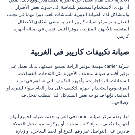
الأخيرة، حيث تقدم أفضل جودة صورة للمشاهدين.ومع ذلك، يمكن
أن يؤدي الاستخدام المستمر للشاشة إلى حدوث بعض الأضرار
والمشاكل.لذا، الصيانة الدورية للشاشات تلعب دورا مهما في تجنب
العطل.يسر مركز صيانة كاريير الغربية بتلقي شكاوى الأعطال
المتعلقة بالأجهزة المنزلية، موفرا أفضل فنيين في صيانة أجهزة
كاريير.
صيانة تكييفات كاريير في الغربية
شركة carrier مهتمة بتوفير الراحة لجميع عملائها، لذلك تعمل على
توفير أقسام صيانة لمختلف الأجهزة مثل الثلاجات، الغسالات،
السخانات، البوتاجازات، وأجهزة التكييف التي تساهم في تبريد
الغرفة.ومع استخدام أجهزة التكييف على مدار العام سواء للتبريد أو
التدفئة، فإنها قد تواجه بعض المشاكل التي تتطلب تدخل فني
لإصلاحها.
لذا، يقدم مركز صيانة carrier في الغربية خدمة صيانة لجميع أنواع
أجهزة التكييف، سواء كانت سبليت أو مركزية، مما يجعل العملاء
قادرين على التواصل عبر رقم الفرع أو الخط الساخن، أو زيارة