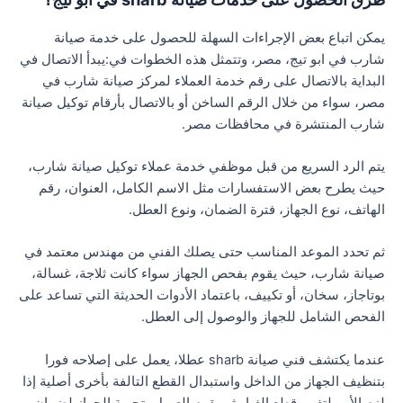
يمكن اتباع بعض الإجراءات السهلة للحصول على خدمة صيانة
شارب في ابو تيج، مصر، وتتمثل هذه الخطوات في:يبدأ الاتصال في
البداية بالاتصال على رقم خدمة العملاء لمركز صيانة شارب في
مصر، سواء من خلال الرقم الساخن أو بالاتصال بأرقام توكيل صيانة
شارب المنتشرة في محافظات مصر.
يتم الرد السريع من قبل موظفي خدمة عملاء توكيل صيانة شارب،
حيث يطرح بعض الاستفسارات مثل الاسم الكامل، العنوان، رقم
الهاتف، نوع الجهاز، فترة الضمان، ونوع العطل.
ثم تحدد الموعد المناسب حتى يصلك الفني من مهندس معتمد في
صيانة شارب، حيث يقوم بفحص الجهاز سواء كانت ثلاجة، غسالة،
بوتاجاز، سخان، أو تكييف، باعتماد الأدوات الحديثة التي تساعد على
الفحص الشامل للجهاز والوصول إلى العطل.
عندما يكتشف فني صيانة sharb عطلا، يعمل على إصلاحه فورا
بتنظيف الجهاز من الداخل واستبدال القطع التالفة بأخرى أصلية إذا
لزم الأمر لتغيير قطع الغيار.ثم يقوم العميل بتجربة الجهاز لضمان