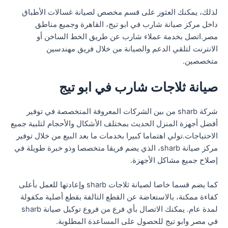
لذلك، يمكنك العثور على قسم مخصص لصيانة غسالات الأطباق
داخل مركز صيانة شارب في ابو تيج، القاهرة وجميع مناطق
مصر.اتصل بخدمة عملاء شارب عن طريق الخط الساخن أو
الانترنت لتلقي الدعم والصيانة من خلال فريق مهندسين
متخصصين.
صيانة ثلاجات شارب في ابو تيج
شركة sharb من بين الشركات المعروفة المتخصصة في توفير
أفضل أجهزة المنزل الحديث بمختلف الأشكال والأحجام لتلبية جميع
الاحتياجات.تولي اهتماما كبيرا بخدمات ما بعد البيع من خلال توفير
مركز صيانة sharb، الذي يضم فريقا متخصصا وذو خبرة طويلة في
إصلاح جميع مشاكل الأجهزة.
كما يضم قسما خاصا لصيانة ثلاجات sharb وإعادتها للعمل بأعلى
كفاءة ممكنة، بالاستعاضة عن القطع التالفة بقطع أصلية مكفولة
لمدة عام. يمكنك الاتصال بأي فرع من فروع توكيل صيانة sharb
في مصر وابو تيج للحصول على المساعدة المطلوبة.