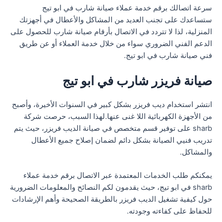
سرعة اتصالك برقم خدمة عملاء صيانة شارب في ابو تيج
ستساعدك على تجنب العديد من المشاكل والأعطال في أجهزتك
المنزلية، لذا لا تتردد في الاتصال بأرقام صيانة شارب للحصول على
الدعم الفني الضروري سواء من خلال خدمة العملاء أو عن طريق
فني صيانة شارب في ابو تيج.
صيانة فريزر شارب في ابو تيج
انتشر استخدام ديب فريزر بشكل كبير في السنوات الأخيرة، وأصبح
من الأجهزة الكهربائية اللا غنى عنها.لهذا السبب، حرصت شركة
sharb على توفير قسم متخصص في صيانة الديب فريزر، حيث يتم
تدريب فنيي الصيانة بشكل دائم لضمان إصلاح جميع الأعطال
والمشاكل.
يمكنكم طلب الخدمات المعتمدة عبر الاتصال برقم خدمة عملاء
sharb في ابو تيج، حيث يقدمون لكم النصائح والمعلومات الضرورية
حول كيفية تشغيل الديب فريزر بالطريقة الصحيحة وأهم الإرشادات
للحفاظ على كفاءته وجودته.