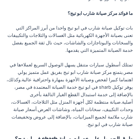
ما فوائد مركز صيانة شارب ابو تيج؟
بات توكيل صيانة شارب في ابو تيج واحدا من أبرز المراكز التي
تعنى بصيانة الأجهزة الكهربائية مثل الغسالات والثلاجات والتكييفات
والسخانات والبوتاجازات والشاشات، حيث نال ثقة الجميع بفضل
خدمة الصيانة المتميزة التي يقدمها.
تمتلك أسطول سيارات متنقل يسهل الوصول السريع لعملاءها في
مصر.يتمتع مركز صيانة شارب ابو تيج بفريق عمل متميز يولي
اهتماما كبيرا لفحص وصيانة الأجهزة بمهارة واحترافية عالية.وكذلك،
يوفر توكيل sharb في ابو تيج خدمة الصيانة المعتمدة في مصر،
بالإضافة إلى خدمة استبدال القطع الغيار التالفة بأخرى
أصلية.صيانة منتظمة لكل أجهزة المنزل مثل الثلاجات، الغسالات،
وحدات التكييف، سخانات المياه، وشاشات العرض.أسعار صيانة
شارب ملائمة لجميع الميزانيات، بالإضافة إلى عروض وتخفيضات
صيانة شارب في ابو تيج.
طرق الحصول على خدمات صيانة sharb في ابو تيج؟