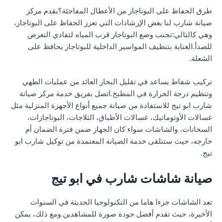
طرق الحفاظ على البوتاجاز من الأعطال المفاجئة؟يقدم مركز
صيانة شارب لنا بعض الإرشادات التي تعزز الحفاظ على البوتاجاز،
وهي كالتالي:تجنب وضع البوتاجاز قرب المياه لتفادي التعرض
للصدأ.العناية بتنظيف المواسير الداخلية للبوتاجاز يحافظ على
الشعلة.
تركيب شفاط يساعد في تقليل البخار العائد من عمليات الطهي
وتنظيم درجة الحرارة في المطبخ.اتصل بفريق خدمة مركز صيانة
شارب ابو تيج للاستفادة من صيانة جميع أنواع الأجهزة المنزلية مثل
غسالات الأوتوماتيك، غسالات الأطباق، الثلاجات، البوتاجازات،
السخانات، والشاشات سواء كان الجهاز ضمن فترة الضمان أم
خارجه، حيث ستتلقى خدمة الصيانة المعتمدة من توكيل شارب ابو
تيج.
صيانة شاشات شارب في ابو تيج
تعد الشاشات جزءا هاما من التكنولوجيا الحديثة في السنوات
الأخيرة، حيث تقدم أفضل جودة صورة للمشاهدين.ومع ذلك، يمكن