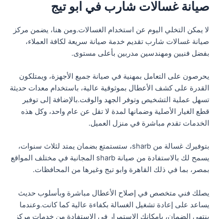
صيانة غسالات شارب في ابو تيج
لا يمكن التخلي اليوم عن استخدام الغسالات.ومن هنا، يضمن مركز
صيانة غسالات شارب تقديم خدمة صيانة سريعة لكافة العملاء،
بفضل فنيين ومهندسين مدربين بأعلى مستوى.
يحرصون على التعامل بمهنية في صيانة جميع الأجهزة، ويمتلكون
القدرة على كشف الأعطال بموثوقية عالية، باستخدام معدات حديثة
تسهل عملية التشخيص وتوفر الجهد والوقت.بالإضافة إلى توفير
قطع الغيار الأصلية وضمانها لمدة لا تقل عن عام واحد، وكل هذه
الخدمات تقدم مباشرة في منزل العميل.
بتوفيرك غسالة من sharb، ستستمتع بضمان يمتد لثلاث سنوات،
يسمح لك بالاستفادة من صيانة sharb المجانية في مختلف المواقع
بمصر، بما في ذلك القاهرة وابو تيج وغيرها من المحافظات.
يصلك فني متخصص في إصلاح الأعطال مباشرة وبأسلوب حديث
يساعد على إعادة تشغيل الغسالة بكفاءة عالية كما كانت.وعندما
ينتهي الضمان، بإمكانك الاستمرار في الاستفادة من خدمات مركز