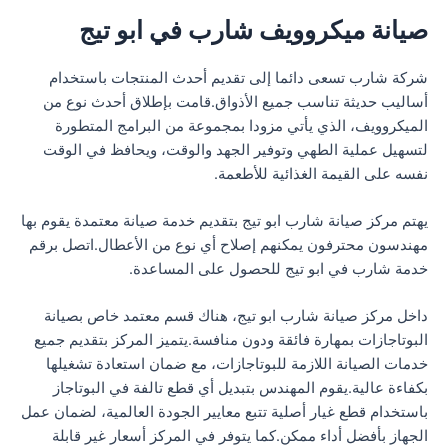
صيانة ميكروويف شارب في ابو تيج
شركة شارب تسعى دائما إلى تقديم أحدث المنتجات باستخدام
أساليب حديثة تناسب جميع الأذواق.قامت بإطلاق أحدث نوع من
الميكروويف، الذي يأتي مزودا بمجموعة من البرامج المتطورة
لتسهيل عملية الطهي وتوفير الجهد والوقت، ويحافظ في الوقت
نفسه على القيمة الغذائية للأطعمة.
يهتم مركز صيانة شارب ابو تيج بتقديم خدمة صيانة معتمدة يقوم بها
مهندسون محترفون يمكنهم إصلاح أي نوع من الأعطال.اتصل برقم
خدمة شارب في ابو تيج للحصول على المساعدة.
داخل مركز صيانة شارب ابو تيج، هناك قسم معتمد خاص بصيانة
البوتاجازات بمهارة فائقة ودون منافسة.يتميز المركز بتقديم جميع
خدمات الصيانة اللازمة للبوتاجازات، مع ضمان استعادة تشغيلها
بكفاءة عالية.يقوم المهندس بتبديل أي قطع تالفة في البوتاجاز
باستخدام قطع غيار أصلية تتبع معايير الجودة العالمية، لضمان عمل
الجهاز بأفضل أداء ممكن.كما يتوفر في المركز أسعار غير قابلة