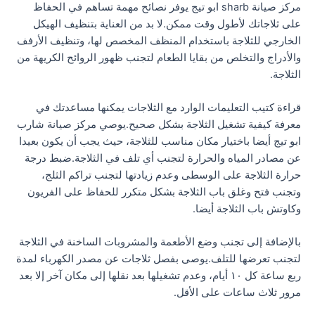
مركز صيانة sharb ابو تيج يوفر نصائح مهمة تساهم في الحفاظ
على ثلاجاتك لأطول وقت ممكن.لا بد من العناية بتنظيف الهيكل
الخارجي للثلاجة باستخدام المنظف المخصص لها، وتنظيف الأرفف
والأدراج والتخلص من بقايا الطعام لتجنب ظهور الروائح الكريهة من
الثلاجة.
قراءة كتيب التعليمات الوارد مع الثلاجات يمكنها مساعدتك في
معرفة كيفية تشغيل الثلاجة بشكل صحيح.يوصي مركز صيانة شارب
ابو تيج أيضا باختيار مكان مناسب للثلاجة، حيث يجب أن يكون بعيدا
عن مصادر المياه والحرارة لتجنب أي تلف في الثلاجة.ضبط درجة
حرارة الثلاجة على الوسطى وعدم زيادتها لتجنب تراكم الثلج،
وتجنب فتح وغلق باب الثلاجة بشكل متكرر للحفاظ على الفريون
وكاوتش باب الثلاجة أيضا.
بالإضافة إلى تجنب وضع الأطعمة والمشروبات الساخنة في الثلاجة
لتجنب تعرضها للتلف.يوصى بفصل ثلاجات عن مصدر الكهرباء لمدة
ربع ساعة كل ١٠ أيام، وعدم تشغيلها بعد نقلها إلى مكان آخر إلا بعد
مرور ثلاث ساعات على الأقل.