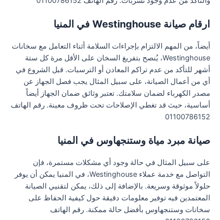
والتأكد من عدم وجود تسربات. رقم الهاتف 01100786152
ارقام صيانة Westinghouse في المنيا
أيضاً، من المهم الالتزام بإجراءات السلامة أثناء التعامل مع سخانات
Westinghouse، يُنصح بتفريغ السخان على الأقل مرة كل ستة
أشهر للتأكد من عدم تراكم المعادن أو الترسبات. قبل الشروع في
أي من أعمال الصيانة، على سبيل المثال يجب فصل الجهاز عن
مصدر الكهرباء لضمان سلامتك. تعتبر وثائق ضمان الجهاز أيضاً
أساسية، حيث قد تغطي الإصلاحات تحت ظروف معينة. رقم الهاتف
01100786152
صيانة مبرد مياة وستنجهاوس في المنيا
على سبيل المثال في حالة وجود أي مشكلات مستمرة، فإن
التواصل مع خدمة عملاء Westinghouse، في المنيا يمكن أن يوفر
حلولاً موثوقة وسريعة. بالإضافة إلى ذلك، يمكن لتقنيي الصيانة
المعتمدين فيه توفير معلومات دقيقة حول كيفية الحفاظ على
سخانات وستنجهاوس بأفضل حالة ممكنة. رقم الهاتف