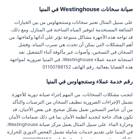
صيانة سخانات Westinghouse في المنيا
على سبيل المثال تعتبر سخانات وستنجهاوس من بين الخيارات
الشائعة المستخدمة لتوفير المياه الساخنة في المنازل. ومع ذلك،
قد تواجه هذه الأجهزة مشاكل متنوعة تؤثر على أدائها وكفاءتها. من
أهم المشكلات التي يمكن أن تحدث هي تسرب المياه، وفشل
السخان في التسخين، وأصوات غير مألوفة أثناء التشغيل. تعد
استجابة خدمة عملاء Westinghouse، في المنيا ضرورية لمواجهة
هذه القضايا بفعالية. رقم الهاتف 01100786152
رقم خدمة عملاء وستنجهاوس في المنيا
لتجنب مشكلات السخانات، من المهم إجراء صيانة دورية للأجهزة.
تشمل الإجراءات الضرورية تنظيف السخان من الترسبات والتأكد
من أن عناصر التسخين تعمل بشكل صحيح. في بعض الأحيان، قد
تكون هناك حاجة لتجديد أنظمة الأمان بما في ذلك صمامات الأمان
وحرارة الماء. على سبيل المثال يعمل مركز صيانة Westinghouse،
في المنيا على تقديم خدمات شاملة تشمل الفحص الدوري للحرارة