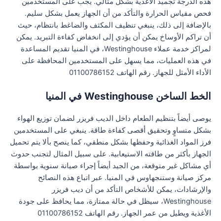
هذه الدرجة تجميد الأغذية بشكل مثالي. يجب على المستخدمين
فحص مقياس الحرارة والتأكد من أن الجهاز يعمل بشكل سليم.
بالإضافة إلى ذلك، ينبغي تنظيف المكثف والضاغط بانتظام، حيث
أن تراكم الأوساخ يمكن أن يؤدي إلى انخفاض كفاءة التبريد. يمكن
لمراكز خدمة عملاء Westinghouse، في المنيا تقديم المساعدة
في هذه العمليات، مما يسهل على المستخدمين المحافظة على
الأداء الأمثل للجهاز. رقم الهاتف 01100786152
الخط الساخن Westinghouse في المنيا
يوصى أيضاً بتنظيم الطعام داخل الديب فريزر لضمان توزيع الهواء
بشكل متساوٍ وتحقيق أقصى كفاءة طاقة. ينبغي على المستخدمين
فرز المواد الغذائية وحفظها بشكل منطقي، كما ينصح بألا يتم تحميل
الجهاز بأكثر من طاقته الاستيعابية. على سبيل المثال لتجنب حدوث
أي مشاكل غير متوقعة، من الجيد أيضاً إجراء صيانة سنوية بواسطة
مركز صيانة وستنجهاوس في المنيا. عبر اتباع هذه النصائح
والإرشادات، يمكن للأشخاص التأكد من أن ديب فريزر
Westinghouse، سيظل في حالة ممتازة، مما يحافظ على جودة
الأغذية ويطيل من عمر الجهاز. رقم الهاتف 01100786152