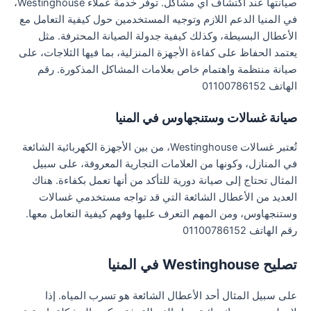
صيانتها عند اكتشاف أي مشاكل. توفر خدمة عملاء Westinghouse،
في المنيا الدعم اللازم وتوجيه المستخدمين حول كيفية التعامل مع
الأعطال البسيطة، وكذلك كيفية جدولة الصيانة المحترفة. مثل
يعتمد الحفاظ على كفاءة الأجهزة المنزلية، بما فيها الثلاجات، على
صيانة منتظمة واهتمام خاص بعلامات المشاكل المذكورة. رقم
الهاتف 01100786152
صيانة غسالات وستنجهاوس في المنيا
تُعتبر غسالات Westinghouse، من بين الأجهزة الكهربائية الشائعة
في المنازل، وكونها من العلامات التجارية المعروفة، على سبيل
المثال تحتاج إلى صيانة دورية للتأكد من أنها تعمل بكفاءة. هناك
العديد من الأعطال الشائعة التي قد تواجه مستخدمي غسالات
وستنجهاوس، ومن المهم التعرف عليها وفهم كيفية التعامل معها.
رقم الهاتف 01100786152
تصليح Westinghouse في المنيا
على سبيل المثال أحد الأعطال الشائعة هو تسرب المياه. إذا