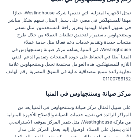
تمثل الأجهزة المنزلية التي تقدمها شركة Westinghouse، خيارًا
مهمًا للمستهلكين في مصر، على سبيل المثال تسهم بشكل مباشر
في تسهيل الحياة اليومية وتعزيز راحة المستخدمين. مثل تسعى
وستنجهاوس باستمرار لتحقيق تطلعات العملاء من خلال طرح
منتجات جديدة وتقديم خدمات دعم فعالة مثل خدمة عملاء
Westinghouse، في المنيا. يساهم مركز صيانة وستنجهاوس في
المنيا أيضًا في الحفاظ على جودة المنتجات وتقديم الدعم الفني
اللازم للمستهلكين. هذه العوامل مجتمعة تجعل وستنجهاوس علامة
تجارية رائدة تتمتع بمصداقية عالية في السوق المصرية. رقم الهاتف
01100786152
مركز صيانة وستنجهاوس في المنيا
على سبيل المثال مركز صيانة وستنجهاوس في المنيا يعد من
المراكز الرائدة في تقديم خدمات الصيانة والإصلاح للأجهزة المنزلية
من ماركة Westinghouse، مثل يتميز المركز بموقعه الاستراتيجي
الذي يسهل على العملاء الوصول إليه. يعمل المركز على مدار
الأسبوع، ويتوفر لديه طاقم مختص يمكنه تقديم الدعم للعملاء في