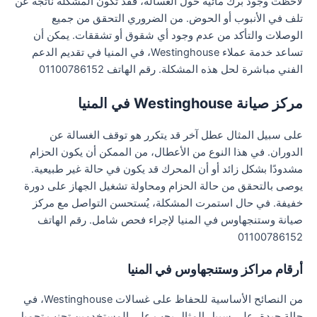
لاحظت وجود برك مائية حول الغسالة، فقد تكون المشكلة ناتجة عن
تلف في الأنبوب أو الحوض. من الضروري التحقق من جميع
الوصلات والتأكد من عدم وجود أي شقوق أو تشققات. يمكن أن
تساعد خدمة عملاء Westinghouse، في المنيا في تقديم الدعم
الفني مباشرة لحل هذه المشكلة. رقم الهاتف 01100786152
مركز صيانة Westinghouse في المنيا
على سبيل المثال عطل آخر قد يتكرر هو توقف الغسالة عن
الدوران. في هذا النوع من الأعطال، من الممكن أن يكون الحزام
مشدودًا بشكل زائد أو أن المحرك قد يكون في حالة غير طبيعية.
يوصى بالتحقق من حالة الحزام ومحاولة تشغيل الجهاز على دورة
خفيفة. في حال استمرت المشكلة، يُستحسن التواصل مع مركز
صيانة وستنجهاوس في المنيا لإجراء فحص شامل. رقم الهاتف
01100786152
أرقام مراكز وستنجهاوس في المنيا
من النصائح الأساسية للحفاظ على غسالات Westinghouse، في
حالة جيدة، على سبيل المثال يجب على المستخدمين تجنب تحميل