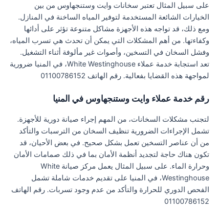
على سبيل المثال تعتبر سخانات وايت وستنجهاوس من بين
الخيارات الشائعة المستخدمة لتوفير المياه الساخنة في المنازل.
ومع ذلك، قد تواجه هذه الأجهزة مشاكل متنوعة تؤثر على أدائها
وكفاءتها. من أهم المشكلات التي يمكن أن تحدث هي تسرب المياه،
وفشل السخان في التسخين، وأصوات غير مألوفة أثناء التشغيل.
تعد استجابة خدمة عملاء White Westinghouse، في المنيا ضرورية
لمواجهة هذه القضايا بفعالية. رقم الهاتف 01100786152
رقم خدمة عملاء وايت وستنجهاوس في المنيا
لتجنب مشكلات السخانات، من المهم إجراء صيانة دورية للأجهزة.
تشمل الإجراءات الضرورية تنظيف السخان من الترسبات والتأكد
من أن عناصر التسخين تعمل بشكل صحيح. في بعض الأحيان، قد
تكون هناك حاجة لتجديد أنظمة الأمان بما في ذلك صمامات الأمان
وحرارة الماء. على سبيل المثال يعمل مركز صيانة White
Westinghouse، في المنيا على تقديم خدمات شاملة تشمل
الفحص الدوري للحرارة والتأكد من عدم وجود تسربات. رقم الهاتف
01100786152