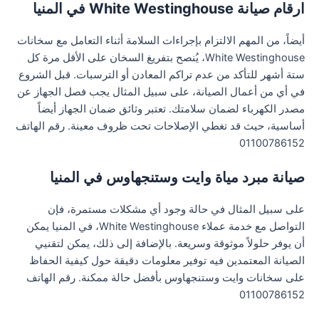
ارقام صيانة White Westinghouse في المنيا
أيضاً، من المهم الالتزام بإجراءات السلامة أثناء التعامل مع سخانات
White Westinghouse، يُنصح بتفريغ السخان على الأقل مرة كل
ستة أشهر للتأكد من عدم تراكم المعادن أو الترسبات. قبل الشروع
في أي من أعمال الصيانة، على سبيل المثال يجب فصل الجهاز عن
مصدر الكهرباء لضمان سلامتك. تعتبر وثائق ضمان الجهاز أيضاً
أساسية، حيث قد تغطي الإصلاحات تحت ظروف معينة. رقم الهاتف
01100786152
صيانة مبرد مياة وايت وستنجهاوس في المنيا
على سبيل المثال في حالة وجود أي مشكلات مستمرة، فإن
التواصل مع خدمة عملاء White Westinghouse، في المنيا يمكن
أن يوفر حلولاً موثوقة وسريعة. بالإضافة إلى ذلك، يمكن لتقنيي
الصيانة المعتمدين فيه توفير معلومات دقيقة حول كيفية الحفاظ
على سخانات وايت وستنجهاوس بأفضل حالة ممكنة. رقم الهاتف
01100786152