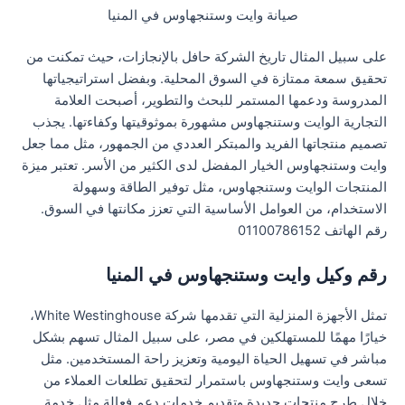
صيانة وايت وستنجهاوس في المنيا
على سبيل المثال تاريخ الشركة حافل بالإنجازات، حيث تمكنت من
تحقيق سمعة ممتازة في السوق المحلية. وبفضل استراتيجياتها
المدروسة ودعمها المستمر للبحث والتطوير، أصبحت العلامة
التجارية الوايت وستنجهاوس مشهورة بموثوقيتها وكفاءتها. يجذب
تصميم منتجاتها الفريد والمبتكر العددي من الجمهور، مثل مما جعل
وايت وستنجهاوس الخيار المفضل لدى الكثير من الأسر. تعتبر ميزة
المنتجات الوايت وستنجهاوس، مثل توفير الطاقة وسهولة
الاستخدام، من العوامل الأساسية التي تعزز مكانتها في السوق.
رقم الهاتف 01100786152
رقم وكيل وايت وستنجهاوس في المنيا
تمثل الأجهزة المنزلية التي تقدمها شركة White Westinghouse،
خيارًا مهمًا للمستهلكين في مصر، على سبيل المثال تسهم بشكل
مباشر في تسهيل الحياة اليومية وتعزيز راحة المستخدمين. مثل
تسعى وايت وستنجهاوس باستمرار لتحقيق تطلعات العملاء من
خلال طرح منتجات جديدة وتقديم خدمات دعم فعالة مثل خدمة