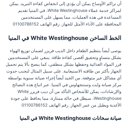
أن تراكم الأوساخ يمكن أن يؤدي إلى انخفاض كفاءة التبريد. يمكن
لمراكز خدمة عملاء White Westinghouse، في المنيا تقديم
المساعدة في هذه العمليات، مما يسهل على المستخدمين
المحافظة على الأداء الأمثل للجهاز. رقم الهاتف 01100786152
الخط الساخن White Westinghouse في المنيا
يوصى أيضاً بتنظيم الطعام داخل الديب فريزر لضمان توزيع الهواء
بشكل متساوٍ وتحقيق أقصى كفاءة طاقة. ينبغي على المستخدمين
فرز المواد الغذائية وحفظها بشكل منطقي، كما ينصح بألا يتم تحميل
الجهاز بأكثر من طاقته الاستيعابية. على سبيل المثال لتجنب حدوث
أي مشاكل غير متوقعة، من الجيد أيضاً إجراء صيانة سنوية بواسطة
مركز صيانة وايت وستنجهاوس في المنيا. عبر اتباع هذه النصائح
والإرشادات، يمكن للأشخاص التأكد من أن ديب فريزر White
Westinghouse، سيظل في حالة ممتازة، مما يحافظ على جودة
الأغذية ويطيل من عمر الجهاز. رقم الهاتف 01100786152
صيانة سخانات White Westinghouse في المنيا