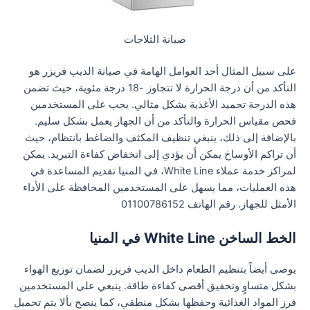
صيانة الثلاجات
على سبيل المثال أحد العوامل الهامة في صيانة الديب فريزر هو
التأكد من أن درجة الحرارة لا تتجاوز -18 درجة مئوية، حيث تضمن
هذه الدرجة تجميد الأغذية بشكل مثالي. يجب على المستخدمين
فحص مقياس الحرارة والتأكد من أن الجهاز يعمل بشكل سليم.
بالإضافة إلى ذلك، ينبغي تنظيف المكثف والضاغط بانتظام، حيث
أن تراكم الأوساخ يمكن أن يؤدي إلى انخفاض كفاءة التبريد. يمكن
لمراكز خدمة عملاء White Line، في المنيا تقديم المساعدة في
هذه العمليات، مما يسهل على المستخدمين المحافظة على الأداء
الأمثل للجهاز. رقم الهاتف 01100786152
الخط الساخن White Line في المنيا
يوصى أيضاً بتنظيم الطعام داخل الديب فريزر لضمان توزيع الهواء
بشكل متساوٍ وتحقيق أقصى كفاءة طاقة. ينبغي على المستخدمين
فرز المواد الغذائية وحفظها بشكل منطقي، كما ينصح بألا يتم تحميل