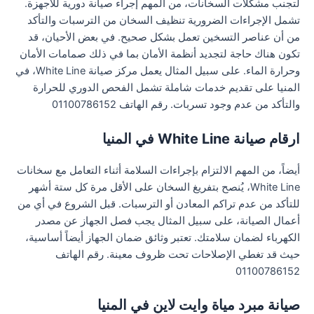
لتجنب مشكلات السخانات، من المهم إجراء صيانة دورية للأجهزة.
تشمل الإجراءات الضرورية تنظيف السخان من الترسبات والتأكد
من أن عناصر التسخين تعمل بشكل صحيح. في بعض الأحيان، قد
تكون هناك حاجة لتجديد أنظمة الأمان بما في ذلك صمامات الأمان
وحرارة الماء. على سبيل المثال يعمل مركز صيانة White Line، في
المنيا على تقديم خدمات شاملة تشمل الفحص الدوري للحرارة
والتأكد من عدم وجود تسربات. رقم الهاتف 01100786152
ارقام صيانة White Line في المنيا
أيضاً، من المهم الالتزام بإجراءات السلامة أثناء التعامل مع سخانات
White Line، يُنصح بتفريغ السخان على الأقل مرة كل ستة أشهر
للتأكد من عدم تراكم المعادن أو الترسبات. قبل الشروع في أي من
أعمال الصيانة، على سبيل المثال يجب فصل الجهاز عن مصدر
الكهرباء لضمان سلامتك. تعتبر وثائق ضمان الجهاز أيضاً أساسية،
حيث قد تغطي الإصلاحات تحت ظروف معينة. رقم الهاتف
01100786152
صيانة مبرد مياة وايت لاين في المنيا