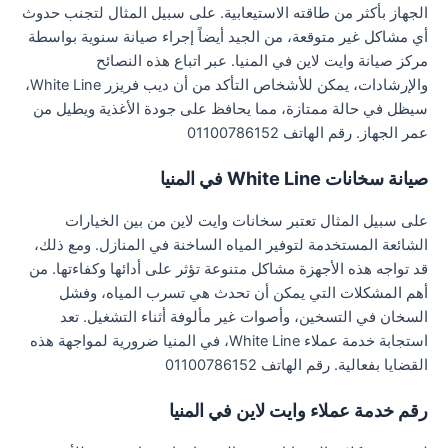
الجهاز بأكثر من طاقته الاستيعابية. على سبيل المثال لتجنب حدوث
أي مشاكل غير متوقعة، من الجيد أيضاً إجراء صيانة سنوية بواسطة
مركز صيانة وايت لاين في المنيا. عبر اتباع هذه النصائح
والإرشادات، يمكن للأشخاص التأكد من أن ديب فريزر White Line،
سيظل في حالة ممتازة، مما يحافظ على جودة الأغذية ويطيل من
عمر الجهاز. رقم الهاتف 01100786152
صيانة سخانات White Line في المنيا
على سبيل المثال تعتبر سخانات وايت لاين من بين الخيارات
الشائعة المستخدمة لتوفير المياه الساخنة في المنازل. ومع ذلك،
قد تواجه هذه الأجهزة مشاكل متنوعة تؤثر على أدائها وكفاءتها. من
أهم المشكلات التي يمكن أن تحدث هي تسرب المياه، وفشل
السخان في التسخين، وأصوات غير مألوفة أثناء التشغيل. تعد
استجابة خدمة عملاء White Line، في المنيا ضرورية لمواجهة هذه
القضايا بفعالية. رقم الهاتف 01100786152
رقم خدمة عملاء وايت لاين في المنيا