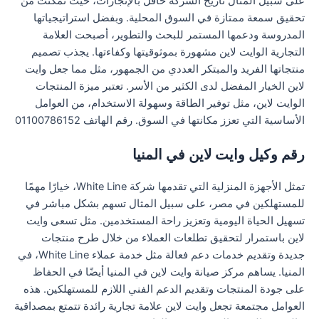
على سبيل المثال تاريخ الشركة حافل بالإنجازات، حيث تمكنت من
تحقيق سمعة ممتازة في السوق المحلية. وبفضل استراتيجياتها
المدروسة ودعمها المستمر للبحث والتطوير، أصبحت العلامة
التجارية الوايت لاين مشهورة بموثوقيتها وكفاءتها. يجذب تصميم
منتجاتها الفريد والمبتكر العددي من الجمهور، مثل مما جعل وايت
لاين الخيار المفضل لدى الكثير من الأسر. تعتبر ميزة المنتجات
الوايت لاين، مثل توفير الطاقة وسهولة الاستخدام، من العوامل
الأساسية التي تعزز مكانتها في السوق. رقم الهاتف 01100786152
رقم وكيل وايت لاين في المنيا
تمثل الأجهزة المنزلية التي تقدمها شركة White Line، خيارًا مهمًا
للمستهلكين في مصر، على سبيل المثال تسهم بشكل مباشر في
تسهيل الحياة اليومية وتعزيز راحة المستخدمين. مثل تسعى وايت
لاين باستمرار لتحقيق تطلعات العملاء من خلال طرح منتجات
جديدة وتقديم خدمات دعم فعالة مثل خدمة عملاء White Line، في
المنيا. يساهم مركز صيانة وايت لاين في المنيا أيضًا في الحفاظ
على جودة المنتجات وتقديم الدعم الفني اللازم للمستهلكين. هذه
العوامل مجتمعة تجعل وايت لاين علامة تجارية رائدة تتمتع بمصداقية