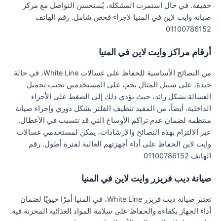
خفيفة. في حال استمرت المشكلة، يُستحسن التواصل مع مركز
صيانة وايت لاين في المنيا لإجراء فحص شامل. رقم الهاتف
01100786152
أرقام مراكز وايت لاين في المنيا
من النصائح الأساسية للحفاظ على غسالات White Line، في حالة
جيدة، على سبيل المثال يجب على المستخدمين تجنب تحميل
الغسالة بشكل زائد، حيث يؤدي ذلك إلى الضغط على الأجزاء
الداخلية. أيضاً، من المفيد تنظيف الفلتر بشكل دوري وإجراء صيانة
منتظمة لضمان عدم تراكم الأوساخ التي قد تتسبب في الأعطال.
عبر الالتزام بهذه النصائح والإرشادات، يمكن لمستخدمي غسالات
وايت لاين الحفاظ على أداء أجهزتهم العالية لفترة أطول. رقم
الهاتف 01100786152
صيانة ديب فريزر وايت لاين في المنيا
تعتبر صيانة ديب فريزر White Line، في المنيا أمرًا حيويًا لضمان
أداء الجهاز بكفاءة والحفاظ على سلامة المواد الغذائية المخزنة فيه.