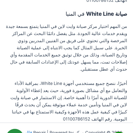
الهاتف 01100786152
صيانة White Line
في المنيا
من المهم اختيار مركز صيانة وايت لاين في المنيا يتمتع بسمعة جيدة
ويقدم خدمات عالية الجودة. مثل يفضل دائمًا البحث عن المراكز
المرخصة والتي تحتوي على فريق من الفنيين المدربين وذوي
الخبرة. على سبيل المثال كما يجب الانتباه إلى عملية الصيانة
وتاريخ الصيانة، وذلك من خلال توثيق جميع الخدمات المقدمة وأي
إصلاحات تمت، مما يسهل عودتك إلى الإعدادات السابقة في حال
حدوث أي عطل مستقبلي.
أخيرًا، ننصح جميع مستخدمي أجهزة White Line، بمراقبة الأداء
والتعامل مع أي مشاكل بصورة فورية، حيث يعد إعطاء الأولوية
للصيانة الدورية أمرًا ذا أهمية خاصة. إن الاستثمار في صيانة وايت
لاين في المنيا وتأمين خدمة عملاء موثوقة يمكن أن يحدث فرقًا
كبيرًا في كيفية عمل هذه الأجهزة وكيفية الاستمتاع بها في حياتنا
اليومية. رقم الهاتف 01100786152
Copyright © 2026 مركز Repair | Powered by
قالب Astra