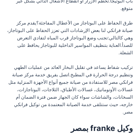
باب البوتيجا.تحطم الأزرار أو انقطاع الاشعال الذاتي بشكل غير
متوقع.
طرق الحفاظ على البوتاجاز من الأعطال المفاجئة؟يقدم مركز
صيانة فرانكي لنا بعض الإرشادات التي تعزز الحفاظ على البوتاجاز،
وهي كالتالي:تجنب وضع البوتاجاز قرب المياه لتفادي التعرض
للصدأ.العناية بتنظيف المواسير الداخلية للبوتاجاز يحافظ على
الشعلة.
تركيب شفاط يساعد في تقليل البخار العائد من عمليات الطهي
وتنظيم درجة الحرارة في المطبخ.اتصل بفريق خدمة مركز صيانة
فرانكي مصر للاستفادة من صيانة جميع أنواع الأجهزة المنزلية مثل
غسالات الأوتوماتيك، غسالات الأطباق، الثلاجات، البوتاجازات،
السخانات، والشاشات سواء كان الجهاز ضمن فترة الضمان أم
خارجه، حيث ستتلقى خدمة الصيانة المعتمدة من توكيل فرانكي
مصر.
وكيل franke بمصر