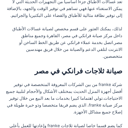
تعد غسالات الأطباق جزءا أساسيا من التجهيزات الحديثة التي لا
يمكن الاستغناء عنها.فهي تساهم في توفير الوقت والجهد، بالإضافة
إلى توفير نظافة مثالية للأطباق والقضاء على البكتيريا والجراثيم.
لذلك، يمكنك العثور على قسم مخصص لصيانة غسالات الأطباق
داخل مركز صيانة فرانكي في مصر، القاهرة وجميع مناطق
مصر.اتصل بخدمة عملاء فرانكي عن طريق الخط الساخن أو
الانترنت لتلقي الدعم والصيانة من خلال فريق مهندسين
متخصصين.
صيانة ثلاجات فرانكي في مصر
شركة franke من بين الشركات المعروفة المتخصصة في توفير
أفضل أجهزة المنزل الحديث بمختلف الأشكال والأحجام لتلبية جميع
الاحتياجات.تولي اهتماما كبيرا بخدمات ما بعد البيع من خلال توفير
مركز صيانة franke، الذي يضم فريقا متخصصا وذو خبرة طويلة في
إصلاح جميع مشاكل الأجهزة.
كما يضم قسما خاصا لصيانة ثلاجات franke وإعادتها للعمل بأعلى