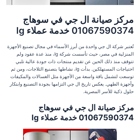
مركز صيانة ال جي في سوهاج
01067590374 خدمة عملاء lg
تُعتبر شركة ال جي واحدة من أبرز الأسماء في مجال تصنيع الأجهزة
المنزلية في مصر، حيث تأسست شركة lg، منذ عدة عقود ولم
تتوقف منذ ذلك الحين عن تقديم منتجات ذات جودة عالية تلبي
احتياجات المستهلكين. بدأت lg، نشاطها بتصنيع الثلاجات، ومن ثم
توسعت لتشمل باقة واسعة من الأجهزة مثل الغسالات والمكيفات
وأجهزة الطهي. يعكس تاريخ ال جي التزامها بجودة التصنيع وابتكار
حلول ذكية للأسر المصرية.
مركز صيانة ال جي في سوهاج
01067590374 خدمة عملاء lg