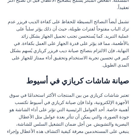
المشكلة. الفحص المبكر يسمح بتصحيح الأعطال قبل أن تصبح أكثر
تعقيداً.
تشمل أيضاً النصائح البسيطة للحفاظ على كفاءة الديب فريزر عدم
ترك الباب مفتوحاً لفترات طويلة، حيث أن ذلك يؤثر سلباً على
عملية التبريد. كما يُستحسن تجنب تحميل الجهاز بشكل زائد
بالأطعمة، مما قد يؤثر على قدرة الجهاز على العمل بكفاءة. في
النهاية، فإن الالتزام بنصائح صيانة ديب فريزر كريازي يُسهم بشكل
كبير في تحسين تجربة الاستخدام وتحقيق أداء ممتاز للجهاز على
المدى الطويل.
صيانة شاشات كريازي في أسيوط
تعتبر شاشات كريازي من بين المنتجات الأكثر استخدامًا في سوق
الأجهزة الإلكترونية، ولذا فإن صيانة كريازي في أسيوط تكتسب
أهمية خاصة. أحد العوامل الرئيسية التي تؤثر على أداء الشاشة هو
جودة الصورة، والتي يمكن أن تتأثر بعدة عوامل مثل الأعطال
البصرية والتشويش. من أجل ضمان التشغيل السلس للشاشة،
ينبغي على المستخدمين معرفة كيفية اكتشاف هذه الأعطال وإجراء