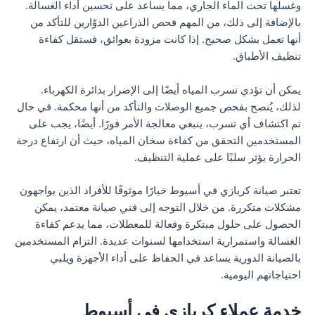
وغسلها تحت الماء الجاري، مما يساعد على تحسين أداء الغسالة.
بالإضافة إلى ذلك، من المهم فحص الذراعين الدوّارين للتأكد من
أنها تعمل بشكل صحيح. إذا كانت مزودة بعوائق، فستقل كفاءة
تنظيف الأطباق.
يمكن أن تؤدي تسرب المياه أيضًا إلى الإضرار بدائرة الكهرباء.
لذلك، يُنصح بفحص جميع الوصلات والتأكد من أنها محكمة. في حال
تم اكتشاف أي تسرب، ينبغي معالجة الأمر فورًا. أيضًا، يجب على
المستخدمين التحقق من كفاءة سخان المياه، حيث أن ارتفاع درجة
الحرارة يؤثر سلبًا على عملية التنظيف.
تعتبر صيانة كريازي في أسيوط خيارًا موثوقًا للأفراد الذين يواجهون
مشكلات متكررة. من خلال التوجه إلى فني صيانة معتمد، يمكن
الحصول على حلول مبتكرة وفعالة للمعطلات، مما يدعم كفاءة
الغسالة واستمرارية استخدامها لسنوات عديدة. التزام المستخدمين
بالصيانة الدورية يساعد في الحفاظ على أداء الأجهزة ويلبي
احتياجاتهم اليومية.
خدمة عملاء كريازي في أسيوط