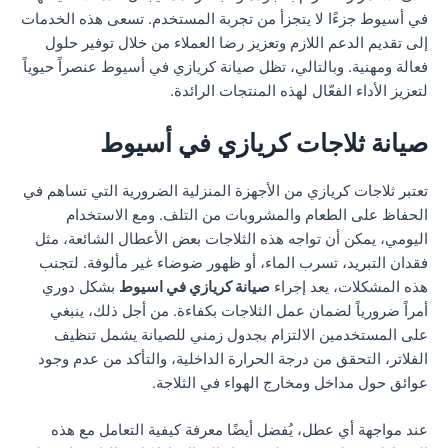
في أسيوط جزءًا لا يتجزأ من تجربة المستخدم. تسعى هذه الخدمات
إلى تقديم الدعم اللازم وتعزيز رضا العملاء من خلال توفير حلول
فعالة ومهنية. وبالتالي، تظل صيانة كريازي في أسيوط عنصراً حيوياً
لتعزيز الأداء الفعّال لهذه المنتجات الرائدة.
صيانة ثلاجات كريازي في أسيوط
تعتبر ثلاجات كريازي من الأجهزة المنزلية الضرورية التي تساهم في
الحفاظ على الطعام والمشروبات من التلف. ومع الاستخدام
اليومي، يمكن أن تواجه هذه الثلاجات بعض الأعطال الشائعة، مثل
فقدان التبريد، تسرب الماء، أو ظهور ضوضاء غير مألوفة. لتجنب
هذه المشكلات، يعد إجراء
صيانة كريازي في اسيوط
بشكل دوري
أمراً ضرورياً لضمان عمل الثلاجات بكفاءة. من أجل ذلك، ينبغي
على المستخدمين الالتزام بجدول زمني للصيانة يشمل تنظيف
الفلاتر، التحقق من درجة الحرارة الداخلية، والتأكد من عدم وجود
عوائق حول مداخل ومخارج الهواء في الثلاجة.
عند مواجهة أي عطل، يُفضل أيضًا معرفة كيفية التعامل مع هذه