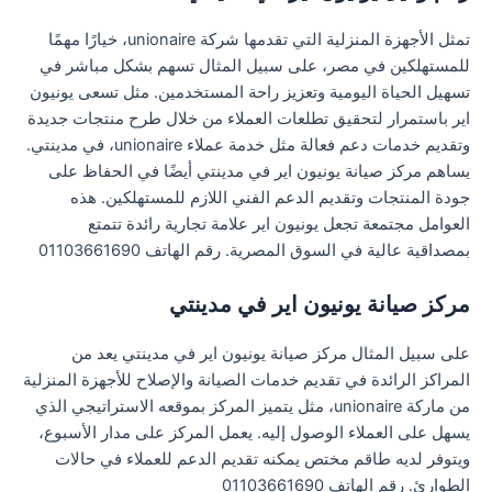
تمثل الأجهزة المنزلية التي تقدمها شركة unionaire، خيارًا مهمًا
للمستهلكين في مصر، على سبيل المثال تسهم بشكل مباشر في
تسهيل الحياة اليومية وتعزيز راحة المستخدمين. مثل تسعى يونيون
اير باستمرار لتحقيق تطلعات العملاء من خلال طرح منتجات جديدة
وتقديم خدمات دعم فعالة مثل خدمة عملاء unionaire، في مدينتي.
يساهم مركز صيانة يونيون اير في مدينتي أيضًا في الحفاظ على
جودة المنتجات وتقديم الدعم الفني اللازم للمستهلكين. هذه
العوامل مجتمعة تجعل يونيون اير علامة تجارية رائدة تتمتع
بمصداقية عالية في السوق المصرية. رقم الهاتف 01103661690
مركز صيانة يونيون اير في مدينتي
على سبيل المثال مركز صيانة يونيون اير في مدينتي يعد من
المراكز الرائدة في تقديم خدمات الصيانة والإصلاح للأجهزة المنزلية
من ماركة unionaire، مثل يتميز المركز بموقعه الاستراتيجي الذي
يسهل على العملاء الوصول إليه. يعمل المركز على مدار الأسبوع،
ويتوفر لديه طاقم مختص يمكنه تقديم الدعم للعملاء في حالات
الطوارئ. رقم الهاتف 01103661690