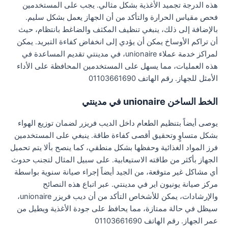
هذه الدرجة تجميد الأغذية بشكل مثالي. يجب على المستخدمين
فحص مقياس الحرارة والتأكد من أن الجهاز يعمل بشكل سليم.
بالإضافة إلى ذلك، ينبغي تنظيف المكثف والضاغط بانتظام، حيث
أن تراكم الأوساخ يمكن أن يؤدي إلى انخفاض كفاءة التبريد. يمكن
لمراكز خدمة عملاء unionaire، في مدينتي تقديم المساعدة في
هذه العمليات، مما يسهل على المستخدمين المحافظة على الأداء
الأمثل للجهاز. رقم الهاتف 01103661690
الخط الساخن unionaire في مدينتي
يوصى أيضاً بتنظيم الطعام داخل الديب فريزر لضمان توزيع الهواء
بشكل متساوٍ وتحقيق أقصى كفاءة طاقة. ينبغي على المستخدمين
فرز المواد الغذائية وحفظها بشكل منطقي، كما ينصح بألا يتم تحميل
الجهاز بأكثر من طاقته الاستيعابية. على سبيل المثال لتجنب حدوث
أي مشاكل غير متوقعة، من الجيد أيضاً إجراء صيانة سنوية بواسطة
مركز صيانة يونيون اير في مدينتي. عبر اتباع هذه النصائح
والإرشادات، يمكن للأشخاص التأكد من أن ديب فريزر unionaire،
سيظل في حالة ممتازة، مما يحافظ على جودة الأغذية ويطيل من
عمر الجهاز. رقم الهاتف 01103661690