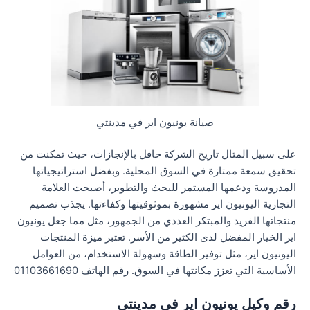
صيانة يونيون اير في مدينتي
على سبيل المثال تاريخ الشركة حافل بالإنجازات، حيث تمكنت من
تحقيق سمعة ممتازة في السوق المحلية. وبفضل استراتيجياتها
المدروسة ودعمها المستمر للبحث والتطوير، أصبحت العلامة
التجارية اليونيون اير مشهورة بموثوقيتها وكفاءتها. يجذب تصميم
منتجاتها الفريد والمبتكر العددي من الجمهور، مثل مما جعل يونيون
اير الخيار المفضل لدى الكثير من الأسر. تعتبر ميزة المنتجات
اليونيون اير، مثل توفير الطاقة وسهولة الاستخدام، من العوامل
الأساسية التي تعزز مكانتها في السوق. رقم الهاتف 01103661690
رقم وكيل يونيون اير في مدينتي