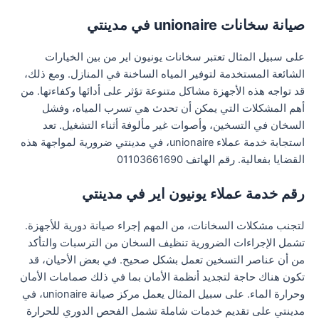
صيانة سخانات unionaire في مدينتي
على سبيل المثال تعتبر سخانات يونيون اير من بين الخيارات
الشائعة المستخدمة لتوفير المياه الساخنة في المنازل. ومع ذلك،
قد تواجه هذه الأجهزة مشاكل متنوعة تؤثر على أدائها وكفاءتها. من
أهم المشكلات التي يمكن أن تحدث هي تسرب المياه، وفشل
السخان في التسخين، وأصوات غير مألوفة أثناء التشغيل. تعد
استجابة خدمة عملاء unionaire، في مدينتي ضرورية لمواجهة هذه
القضايا بفعالية. رقم الهاتف 01103661690
رقم خدمة عملاء يونيون اير في مدينتي
لتجنب مشكلات السخانات، من المهم إجراء صيانة دورية للأجهزة.
تشمل الإجراءات الضرورية تنظيف السخان من الترسبات والتأكد
من أن عناصر التسخين تعمل بشكل صحيح. في بعض الأحيان، قد
تكون هناك حاجة لتجديد أنظمة الأمان بما في ذلك صمامات الأمان
وحرارة الماء. على سبيل المثال يعمل مركز صيانة unionaire، في
مدينتي على تقديم خدمات شاملة تشمل الفحص الدوري للحرارة