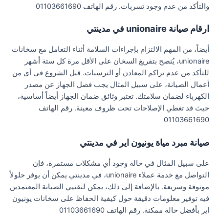
والتأكد من عدم وجود تسربات. رقم الهاتف 01103661690
ارقام صيانة unionaire في مدينتي
أيضاً، من المهم الالتزام بإجراءات السلامة أثناء التعامل مع سخانات
unionaire، يُنصح بتفريغ السخان على الأقل مرة كل ستة أشهر
للتأكد من عدم تراكم المعادن أو الترسبات. قبل الشروع في أي من
أعمال الصيانة، على سبيل المثال يجب فصل الجهاز عن مصدر
الكهرباء لضمان سلامتك. تعتبر وثائق ضمان الجهاز أيضاً أساسية،
حيث قد تغطي الإصلاحات تحت ظروف معينة. رقم الهاتف
01103661690
صيانة مبرد مياة يونيون اير في مدينتي
على سبيل المثال في حالة وجود أي مشكلات مستمرة، فإن
التواصل مع خدمة عملاء unionaire، في مدينتي يمكن أن يوفر حلولاً
موثوقة وسريعة. بالإضافة إلى ذلك، يمكن لتقنيي الصيانة المعتمدين
فيه توفير معلومات دقيقة حول كيفية الحفاظ على سخانات يونيون
اير بأفضل حالة ممكنة. رقم الهاتف 01103661690