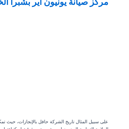
مركز صيانة يونيون اير بشبرا الخيمة 01103661690 خدمة عملاء e
على سبيل المثال تاريخ الشركة حافل بالإنجازات، حيث تم
العلامة التجارية اليونيون اير مشهورة بموثوقيتها وكفاءتها