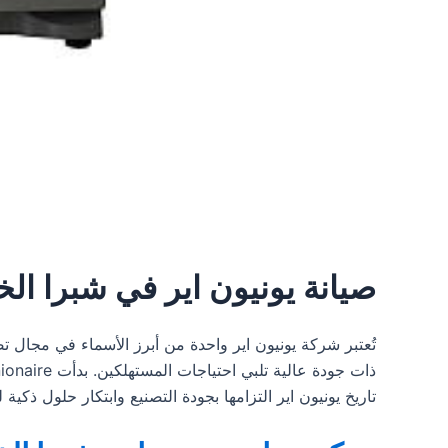
صيانة يونيون اير في شبرا الخ
تاريخ يونيون اير التزامها بجودة التصنيع وابتكار حلول ذكية للأسر ا