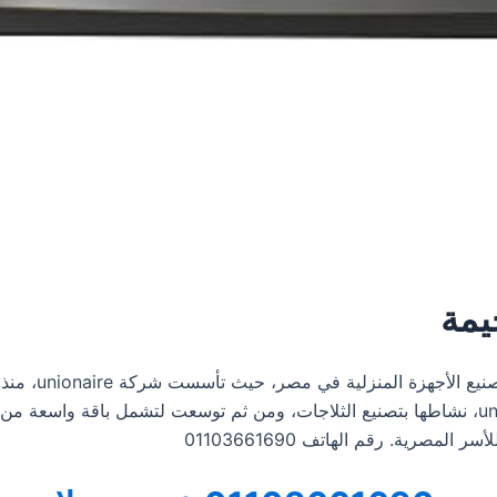
يمة
تُعتبر شركة يو
ذات جودة عالية تلبي احتياجات المستهلكين. بدأت unionaire، نشاطها بتصنيع الثلاجات، ومن ثم 
لمصرية. رقم الهاتف 01103661690