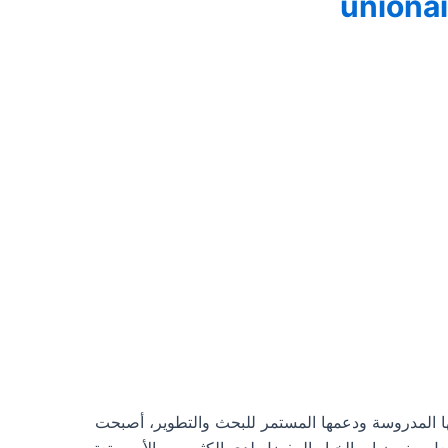
ا المدروسة ودعمها المستمر للبحث والتطوير، أصبحت
عل يونيون اير الخيار المفضل لدى الكثير من الأسر. تعتبر