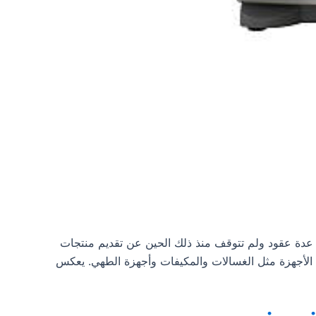
نيون اير واحدة من أبرز الأسماء في مجال تصنيع الأجهزة المنزلية في مصر، حيث تأسست شركة unionaire، منذ عدة عقود ولم تتوقف منذ ذلك الحين عن تقديم منتجات
توسعت لتشمل باقة واسعة من الأجهزة مثل الغسالات والمكيفات وأجهزة الطهي. يعكس