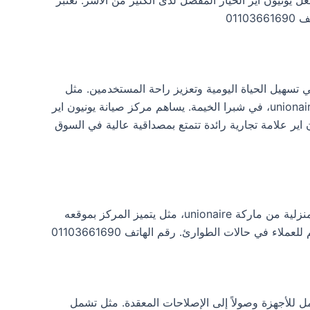
011
ل تسهم بشكل مباشر في تسهيل الحياة اليومية وتعزيز راحة المستخدمين. مثل
تسعى يونيون اير باستمرار لتحقيق تطلعات العملاء من خلال طرح منتجات جديدة وتقديم خدمات دعم فعالة مثل خدمة عملاء unionaire، في شبرا الخيمة. يساهم مركز صيانة يونيون اير
اير علامة تجارية رائدة تتمتع بمصداقية عالية في السوق
على سبيل المثال مركز صيانة يونيون اير في شبرا الخيمة يعد من المراكز الرائدة في تقديم خدمات الصيانة والإصلاح للأجهزة المنزلية من ماركة unionaire، مثل يتميز المركز بموقعه
 في حالات الطوارئ. رقم الهاتف 01103661690
 للأجهزة وصولاً إلى الإصلاحات المعقدة. مثل تشمل