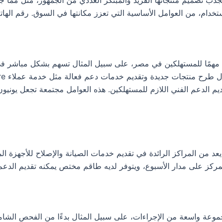
م، من العوامل الأساسية التي تعزز مكانتها في السوق. رقم الهاتف 03661690
هزة المنزلية التي تقدمها شركة unionaire، خيارًا مهمًا للمستهلكين في مصر، على سبيل المثا
م الدعم الفني اللازم للمستهلكين. هذه العوامل مجتمعة تجعل يونيون 
ز على مدار الأسبوع، ويتوفر لديه طاقم مختص يمكنه تقديم الدعم للعملاء
وعة واسعة من الإجراءات، على سبيل المثال بدءًا من الفحص الشامل