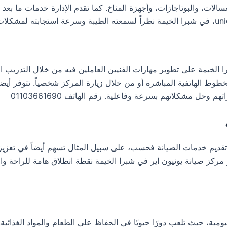
الات، والبوتاجازات، وأجهزة المناخ. كما تقدم الإدارة خدمات ما بعد ال
ى ذلك، يحرص مركز صيانة unionaire، في شبرا الخيمة على تطوير مهارات الفنيين العاملين فيه
طوط الهاتفية المباشرة أو من خلال زيارة المركز شخصياً. تتوفر أيضا
حل مشكلاتهم بسرعة وفاعلية. رقم الهاتف 01103661690
، في شبرا الخيمة تتجاوز تقديم خدمات الصيانة فحسب، على سبيل المثال تسهم أيضاً
مركز صيانة يونيون اير في شبرا الخيمة نقطة انطلاق هامة للراحة وال
ليومية، حيث تلعب دورًا حيويًا في الحفاظ على الطعام والمواد الغذائية