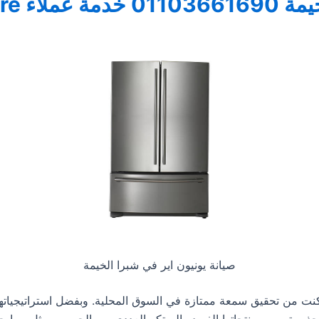
unionair
صيانة يونيون اير في شبرا الخيمة
كنت من تحقيق سمعة ممتازة في السوق المحلية. وبفضل استراتيجياته
. يجذب تصميم منتجاتها الفريد والمبتكر العددي من الجمهور، مثل مما ج