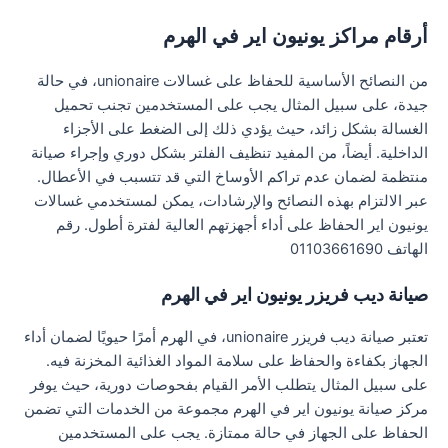
أرقام مراكز يونيون اير في الهرم
من النصائح الأساسية للحفاظ على غسالات unionaire، في حالة
جيدة، على سبيل المثال يجب على المستخدمين تجنب تحميل
الغسالة بشكل زائد، حيث يؤدي ذلك إلى الضغط على الأجزاء
الداخلية. أيضاً، من المفيد تنظيف الفلتر بشكل دوري وإجراء صيانة
منتظمة لضمان عدم تراكم الأوساخ التي قد تتسبب في الأعطال.
عبر الالتزام بهذه النصائح والإرشادات، يمكن لمستخدمي غسالات
يونيون اير الحفاظ على أداء أجهزتهم العالية لفترة أطول. رقم
الهاتف 01103661690
صيانة ديب فريزر يونيون اير في الهرم
تعتبر صيانة ديب فريزر unionaire، في الهرم أمرًا حيويًا لضمان أداء
الجهاز بكفاءة والحفاظ على سلامة المواد الغذائية المخزنة فيه.
على سبيل المثال يتطلب الأمر القيام بفحوصات دورية، حيث يوفر
مركز صيانة يونيون اير في الهرم مجموعة من الخدمات التي تضمن
الحفاظ على الجهاز في حالة ممتازة. يجب على المستخدمين