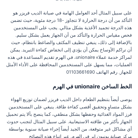
على سبيل المثال أحد العوامل الهامة في صيانة الديب فريزر هو
التأكد من أن درجة الحرارة لا تتجاوز -18 درجة مئوية، حيث تضمن
هذه الدرجة تجميد الأغذية بشكل مثالي. يجب على المستخدمين
فحص مقياس الحرارة والتأكد من أن الجهاز يعمل بشكل سليم.
بالإضافة إلى ذلك، ينبغي تنظيف المكثف والضاغط بانتظام، حيث
أن تراكم الأوساخ يمكن أن يؤدي إلى انخفاض كفاءة التبريد. يمكن
لمراكز خدمة عملاء unionaire، في الهرم تقديم المساعدة في هذه
العمليات، مما يسهل على المستخدمين المحافظة على الأداء الأمثل
للجهاز. رقم الهاتف 01103661690
الخط الساخن unionaire في الهرم
يوصى أيضاً بتنظيم الطعام داخل الديب فريزر لضمان توزيع الهواء
بشكل متساوٍ وتحقيق أقصى كفاءة طاقة. ينبغي على المستخدمين
فرز المواد الغذائية وحفظها بشكل منطقي، كما ينصح بألا يتم تحميل
الجهاز بأكثر من طاقته الاستيعابية. على سبيل المثال لتجنب حدوث
أي مشاكل غير متوقعة، من الجيد أيضاً إجراء صيانة سنوية بواسطة
مركز صيانة يونيون اير في الهرم. عبر اتباع هذه النصائح