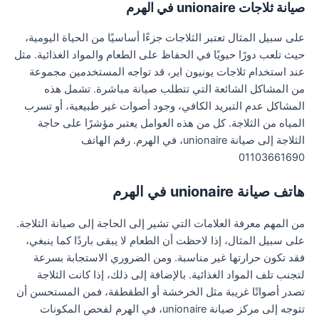
صيانة ثلاجات unionaire في الهرم
على سبيل المثال تعتبر الثلاجات جزءًا أساسيًا من الحياة اليومية،
حيث تلعب دورًا حيويًا في الحفاظ على الطعام والمواد الغذائية. مثل
عند استخدام ثلاجات يونيون اير، قد تواجه المستخدمين مجموعة
من المشاكل الشائعة التي تتطلب صيانة مباشرة. تشمل هذه
المشاكل عدم التبريد الكافي، وجود أصوات غير طبيعية، أو تسرب
المياه من الثلاجة. كل من هذه العوامل يعتبر مؤشرًا على حاجة
الثلاجة إلى صيانة unionaire، في الهرم. رقم الهاتف
01103661690
هاتف صيانة unionaire في الهرم
من المهم معرفة العلامات التي تشير إلى الحاجة إلى صيانة الثلاجة.
على سبيل المثال، إذا لاحظت أن الطعام لا يبقى باردًا كما ينبغي،
فقد تكون حرارتها غير مناسبة. ومن الضروري الاستجابة بسرعة
لتجنب تلف المواد الغذائية. بالإضافة إلى ذلك، إذا كانت الثلاجة
تصدر أصواتًا غريبة مثل الخرخشة أو الطقطقة، فمن المستحسن أن
تتوجه إلى مركز صيانة unionaire، في الهرم لفحص المكونات