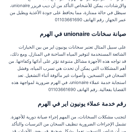
والإرشادات، يمكن للأشخاص التأكد من أن ديب فريزر unionaire،
سيظل في حالة ممتازة، مما يحافظ على جودة الأغذية ويطيل من
عمر الجهاز. رقم الهاتف 01103661690
صيانة سخانات unionaire في الهرم
على سبيل المثال تعتبر سخانات يونيون اير من بين الخيارات
الشائعة المستخدمة لتوفير المياه الساخنة في المنازل. ومع ذلك،
قد تواجه هذه الأجهزة مشاكل متنوعة تؤثر على أدائها وكفاءتها. من
أهم المشكلات التي يمكن أن تحدث هي تسرب المياه، وفشل
السخان في التسخين، وأصوات غير مألوفة أثناء التشغيل. تعد
استجابة خدمة عملاء unionaire، في الهرم ضرورية لمواجهة هذه
القضايا بفعالية. رقم الهاتف 01103661690
رقم خدمة عملاء يونيون اير في الهرم
لتجنب مشكلات السخانات، من المهم إجراء صيانة دورية للأجهزة.
تشمل الإجراءات الضرورية تنظيف السخان من الترسبات والتأكد
من أن عناصر التسخين تعمل بشكل صحيح. في بعض الأحيان، قد