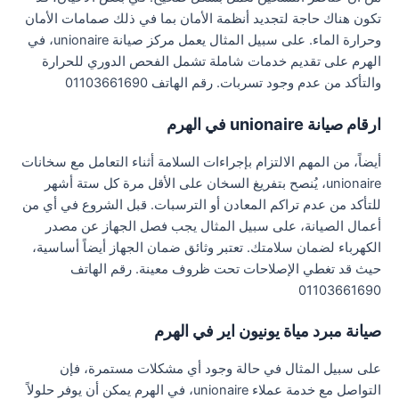
تكون هناك حاجة لتجديد أنظمة الأمان بما في ذلك صمامات الأمان
وحرارة الماء. على سبيل المثال يعمل مركز صيانة unionaire، في
الهرم على تقديم خدمات شاملة تشمل الفحص الدوري للحرارة
والتأكد من عدم وجود تسربات. رقم الهاتف 01103661690
ارقام صيانة unionaire في الهرم
أيضاً، من المهم الالتزام بإجراءات السلامة أثناء التعامل مع سخانات
unionaire، يُنصح بتفريغ السخان على الأقل مرة كل ستة أشهر
للتأكد من عدم تراكم المعادن أو الترسبات. قبل الشروع في أي من
أعمال الصيانة، على سبيل المثال يجب فصل الجهاز عن مصدر
الكهرباء لضمان سلامتك. تعتبر وثائق ضمان الجهاز أيضاً أساسية،
حيث قد تغطي الإصلاحات تحت ظروف معينة. رقم الهاتف
01103661690
صيانة مبرد مياة يونيون اير في الهرم
على سبيل المثال في حالة وجود أي مشكلات مستمرة، فإن
التواصل مع خدمة عملاء unionaire، في الهرم يمكن أن يوفر حلولاً