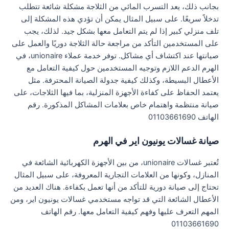
بجانب ذلك، يعد التسرب المائي من الثلاجة مشكلة شائعة تتطلب
تدخلاً سريعًا. على سبيل المثال يمكن أن تؤدي هذه المشكلة إلى
تلف منزلي كبير إذا لم يتم التعامل معها بشكل جيد. لذلك، يجب
على المستخدمين التأكد من مراجعة حالة الثلاجة دوريًا والعمل على
صيانتها عند اكتشاف أي مشاكل. توفر خدمة عملاء unionaire، في
الهرم الدعم اللازم وتوجيه المستخدمين حول كيفية التعامل مع
الأعطال البسيطة، وكذلك كيفية جدولة الصيانة المحترفة. مثل
يعتمد الحفاظ على كفاءة الأجهزة المنزلية، بما فيها الثلاجات، على
صيانة منتظمة واهتمام خاص بعلامات المشاكل المذكورة. رقم
الهاتف 01103661690
صيانة غسالات يونيون اير في الهرم
تُعتبر غسالات unionaire، من بين الأجهزة الكهربائية الشائعة في
المنازل، وكونها من العلامات التجارية المعروفة، على سبيل المثال
تحتاج إلى صيانة دورية للتأكد من أنها تعمل بكفاءة. هناك العديد من
الأعطال الشائعة التي قد تواجه مستخدمي غسالات يونيون اير، ومن
المهم التعرف عليها وفهم كيفية التعامل معها. رقم الهاتف
01103661690