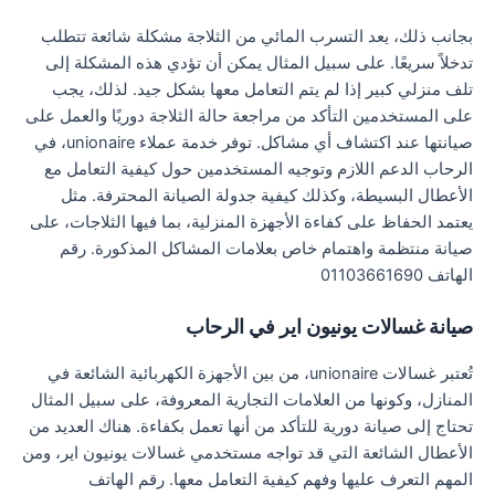
بجانب ذلك، يعد التسرب المائي من الثلاجة مشكلة شائعة تتطلب
تدخلاً سريعًا. على سبيل المثال يمكن أن تؤدي هذه المشكلة إلى
تلف منزلي كبير إذا لم يتم التعامل معها بشكل جيد. لذلك، يجب
على المستخدمين التأكد من مراجعة حالة الثلاجة دوريًا والعمل على
صيانتها عند اكتشاف أي مشاكل. توفر خدمة عملاء unionaire، في
الرحاب الدعم اللازم وتوجيه المستخدمين حول كيفية التعامل مع
الأعطال البسيطة، وكذلك كيفية جدولة الصيانة المحترفة. مثل
يعتمد الحفاظ على كفاءة الأجهزة المنزلية، بما فيها الثلاجات، على
صيانة منتظمة واهتمام خاص بعلامات المشاكل المذكورة. رقم
الهاتف 01103661690
صيانة غسالات يونيون اير في الرحاب
تُعتبر غسالات unionaire، من بين الأجهزة الكهربائية الشائعة في
المنازل، وكونها من العلامات التجارية المعروفة، على سبيل المثال
تحتاج إلى صيانة دورية للتأكد من أنها تعمل بكفاءة. هناك العديد من
الأعطال الشائعة التي قد تواجه مستخدمي غسالات يونيون اير، ومن
المهم التعرف عليها وفهم كيفية التعامل معها. رقم الهاتف