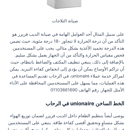
صيانة الثلاجات
على سبيل المثال أحد العوامل الهامة في صيانة الديب فريزر هو
التأكد من أن درجة الحرارة لا تتجاوز -18 درجة مئوية، حيث تضمن
هذه الدرجة تجميد الأغذية بشكل مثالي. يجب على المستخدمين
فحص مقياس الحرارة والتأكد من أن الجهاز يعمل بشكل سليم.
بالإضافة إلى ذلك، ينبغي تنظيف المكثف والضاغط بانتظام، حيث
أن تراكم الأوساخ يمكن أن يؤدي إلى انخفاض كفاءة التبريد. يمكن
لمراكز خدمة عملاء unionaire، في الرحاب تقديم المساعدة في
هذه العمليات، مما يسهل على المستخدمين المحافظة على الأداء
الأمثل للجهاز. رقم الهاتف 01103661690
الخط الساخن unionaire في الرحاب
يوصى أيضاً بتنظيم الطعام داخل الديب فريزر لضمان توزيع الهواء
بشكل متساوٍ وتحقيق أقصى كفاءة طاقة. ينبغي على المستخدمين
فرز المواد الغذائية وحفظها بشكل منطقي، كما ينصح بألا يتم تحميل