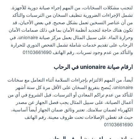
لتجنب مشكلات السخانات، من المهم إجراء صيانة دورية للأجهزة.
تشمل الإجراءات الضرورية تنظيف السخان من الترسبات والتأكد
من أن عناصر التسخين تعمل بشكل صحيح. في بعض الأحيان، قد
تكون هناك حاجة لتجديد أنظمة الأمان بما في ذلك صمامات الأمان
وحرارة الماء. على سبيل المثال يعمل مركز صيانة unionaire، في
الرحاب على تقديم خدمات شاملة تشمل الفحص الدوري للحرارة
والتأكد من عدم وجود تسربات. رقم الهاتف 01103661690
ارقام صيانة unionaire في الرحاب
أيضاً، من المهم الالتزام بإجراءات السلامة أثناء التعامل مع سخانات
unionaire، يُنصح بتفريغ السخان على الأقل مرة كل ستة أشهر
للتأكد من عدم تراكم المعادن أو الترسبات. قبل الشروع في أي من
أعمال الصيانة، على سبيل المثال يجب فصل الجهاز عن مصدر
الكهرباء لضمان سلامتك. تعتبر وثائق ضمان الجهاز أيضاً أساسية،
حيث قد تغطي الإصلاحات تحت ظروف معينة. رقم الهاتف
01103661690
صيانة مبرد مياة يونيون اير في الرحاب