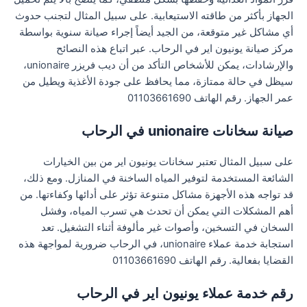
الجهاز بأكثر من طاقته الاستيعابية. على سبيل المثال لتجنب حدوث
أي مشاكل غير متوقعة، من الجيد أيضاً إجراء صيانة سنوية بواسطة
مركز صيانة يونيون اير في الرحاب. عبر اتباع هذه النصائح
والإرشادات، يمكن للأشخاص التأكد من أن ديب فريزر unionaire،
سيظل في حالة ممتازة، مما يحافظ على جودة الأغذية ويطيل من
عمر الجهاز. رقم الهاتف 01103661690
صيانة سخانات unionaire في الرحاب
على سبيل المثال تعتبر سخانات يونيون اير من بين الخيارات
الشائعة المستخدمة لتوفير المياه الساخنة في المنازل. ومع ذلك،
قد تواجه هذه الأجهزة مشاكل متنوعة تؤثر على أدائها وكفاءتها. من
أهم المشكلات التي يمكن أن تحدث هي تسرب المياه، وفشل
السخان في التسخين، وأصوات غير مألوفة أثناء التشغيل. تعد
استجابة خدمة عملاء unionaire، في الرحاب ضرورية لمواجهة هذه
القضايا بفعالية. رقم الهاتف 01103661690
رقم خدمة عملاء يونيون اير في الرحاب