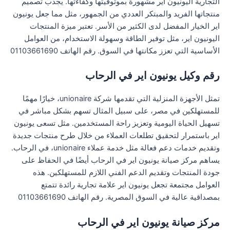
التجارية اليونيون اير مشهورة بموثوقيتها وكفاءتها. يجذب تصميم
منتجاتها الفريد والمبتكر العددي من الجمهور، مثل مما جعل يونيون
اير الخيار المفضل لدى الكثير من الأسر. تعتبر ميزة المنتجات
اليونيون اير، مثل توفير الطاقة وسهولة الاستخدام، من العوامل
الأساسية التي تعزز مكانتها في السوق. رقم الهاتف 01103661690
رقم وكيل يونيون اير في الرحاب
تمثل الأجهزة المنزلية التي تقدمها شركة unionaire، خيارًا مهمًا
للمستهلكين في مصر، على سبيل المثال تسهم بشكل مباشر في
تسهيل الحياة اليومية وتعزيز راحة المستخدمين. مثل تسعى يونيون
اير باستمرار لتحقيق تطلعات العملاء من خلال طرح منتجات جديدة
وتقديم خدمات دعم فعالة مثل خدمة عملاء unionaire، في الرحاب.
يساهم مركز صيانة يونيون اير في الرحاب أيضًا في الحفاظ على
جودة المنتجات وتقديم الدعم الفني اللازم للمستهلكين. هذه
العوامل مجتمعة تجعل يونيون اير علامة تجارية رائدة تتمتع
بمصداقية عالية في السوق المصرية. رقم الهاتف 01103661690
مركز صيانة يونيون اير في الرحاب