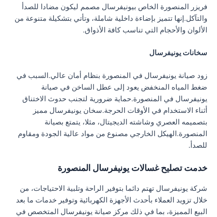
فريزر المنصورة الخاص بيونيفرسال مصمم ليكون مضادا للصدأ
والتآكل.إنها تتميز بإضاءة داخلية شاملة، وتأتي بتشكيلة متنوعة من
الألوان والأحجام التي تناسب كافة الأذواق.
سخانات يونيفرسال
زود صيانة يونيفرسال في المنصورة بنظام أمان عالي.السبب في
ضغط المياه المنخفض يعود إلى عطل الساخن في صيانة
يونيفرسال في المنصورة.حماية ضرورية لتجنب حدوث الاختناق
أثناء الاستخدام في الأوقات الحرجة.سخان يونيفرسال مميز
بتصميمه العصري وشاشته الديجيتال، مثلا، يتمتع بصيانة
المنصورة.الهيكل الخارجي مصنوع من مواد عالية الجودة ومقاوم
للصدأ.
خدمت تصليح غسالات يونيفرسال المنصورة
شركة يونيفرسال تهتم دائما بتوفير الراحة وتلبية الاحتياجات، من
خلال تزويد العملاء بأحدث الأجهزة الكهربائية وتوفير خدمات ما بعد
البيع المميزة، بما في ذلك مركز صيانة يونيفرسال المتخصص في