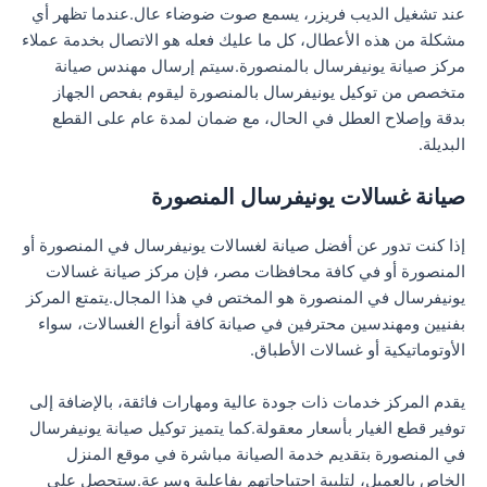
عند تشغيل الديب فريزر، يسمع صوت ضوضاء عال.عندما تظهر أي
مشكلة من هذه الأعطال، كل ما عليك فعله هو الاتصال بخدمة عملاء
مركز صيانة يونيفرسال بالمنصورة.سيتم إرسال مهندس صيانة
متخصص من توكيل يونيفرسال بالمنصورة ليقوم بفحص الجهاز
بدقة وإصلاح العطل في الحال، مع ضمان لمدة عام على القطع
البديلة.
صيانة غسالات يونيفرسال المنصورة
إذا كنت تدور عن أفضل صيانة لغسالات يونيفرسال في المنصورة أو
المنصورة أو في كافة محافظات مصر، فإن مركز صيانة غسالات
يونيفرسال في المنصورة هو المختص في هذا المجال.يتمتع المركز
بفنيين ومهندسين محترفين في صيانة كافة أنواع الغسالات، سواء
الأوتوماتيكية أو غسالات الأطباق.
يقدم المركز خدمات ذات جودة عالية ومهارات فائقة، بالإضافة إلى
توفير قطع الغيار بأسعار معقولة.كما يتميز توكيل صيانة يونيفرسال
في المنصورة بتقديم خدمة الصيانة مباشرة في موقع المنزل
الخاص بالعميل، لتلبية احتياجاتهم بفاعلية وسرعة.ستحصل على