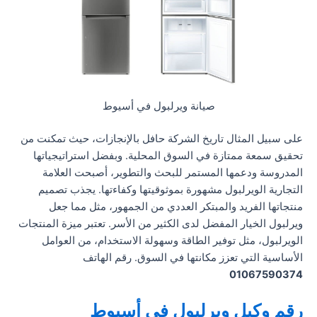
صيانة ويرلبول في أسيوط
على سبيل المثال تاريخ الشركة حافل بالإنجازات، حيث تمكنت من
تحقيق سمعة ممتازة في السوق المحلية. وبفضل استراتيجياتها
المدروسة ودعمها المستمر للبحث والتطوير، أصبحت العلامة
التجارية الويرلبول مشهورة بموثوقيتها وكفاءتها. يجذب تصميم
منتجاتها الفريد والمبتكر العددي من الجمهور، مثل مما جعل
ويرلبول الخيار المفضل لدى الكثير من الأسر. تعتبر ميزة المنتجات
الويرلبول، مثل توفير الطاقة وسهولة الاستخدام، من العوامل
الأساسية التي تعزز مكانتها في السوق. رقم الهاتف
01067590374
رقم وكيل ويرلبول في أسيوط