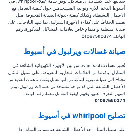
صيانتها عند اكتشاف أي مشاكل. توفر خدمة عملاء whirlpool، في
أسيوط الدعم اللازم وتوجيه المستخدمين حول كيفية التعامل مع
الأعطال البسيطة، وكذلك كيفية جدولة الصيانة المحترفة. مثل
يعتمد الحفاظ على كفاءة الأجهزة المنزلية، بما فيها الثلاجات، على
صيانة منتظمة واهتمام خاص بعلامات المشاكل المذكورة. رقم
الهاتف
01067590374
صيانة غسالات ويرلبول في أسيوط
تُعتبر غسالات whirlpool، من بين الأجهزة الكهربائية الشائعة في
المنازل، وكونها من العلامات التجارية المعروفة، على سبيل المثال
تحتاج إلى صيانة دورية للتأكد من أنها تعمل بكفاءة. هناك العديد من
الأعطال الشائعة التي قد تواجه مستخدمي غسالات ويرلبول، ومن
المهم التعرف عليها وفهم كيفية التعامل معها. رقم الهاتف
01067590374
تصليح whirlpool في أسيوط
على سبيل المثال أحد الأعطال الشائعة هو تسرب المياه. إذا