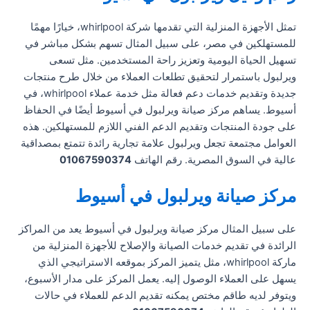
تمثل الأجهزة المنزلية التي تقدمها شركة whirlpool، خيارًا مهمًا
للمستهلكين في مصر، على سبيل المثال تسهم بشكل مباشر في
تسهيل الحياة اليومية وتعزيز راحة المستخدمين. مثل تسعى
ويرلبول باستمرار لتحقيق تطلعات العملاء من خلال طرح منتجات
جديدة وتقديم خدمات دعم فعالة مثل خدمة عملاء whirlpool، في
أسيوط. يساهم مركز صيانة ويرلبول في أسيوط أيضًا في الحفاظ
على جودة المنتجات وتقديم الدعم الفني اللازم للمستهلكين. هذه
العوامل مجتمعة تجعل ويرلبول علامة تجارية رائدة تتمتع بمصداقية
عالية في السوق المصرية. رقم الهاتف
01067590374
مركز صيانة ويرلبول في أسيوط
على سبيل المثال مركز صيانة ويرلبول في أسيوط يعد من المراكز
الرائدة في تقديم خدمات الصيانة والإصلاح للأجهزة المنزلية من
ماركة whirlpool، مثل يتميز المركز بموقعه الاستراتيجي الذي
يسهل على العملاء الوصول إليه. يعمل المركز على مدار الأسبوع،
ويتوفر لديه طاقم مختص يمكنه تقديم الدعم للعملاء في حالات