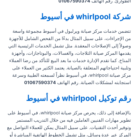
الطوارئ. رقم الهاتف
01067590374
شركة whirlpool في أسيوط
تتضمن خدمات مركز صيانة ويرلبول في أسيوط مجموعة واسعة
من الإجراءات، على سبيل المثال بدءًا من الفحص الشامل للأجهزة
وصولاً إلى الإصلاحات المعقدة. مثل تشمل الخدمات الرئيسية التي
يقدمها المركز صيانة الثلاجات، والغسالات، والبوتاجازات، وأجهزة
المناخ. كما تقدم الإدارة خدمات ما بعد البيع للتأكد من رضا العملاء
وتلبية احتياجاتهم المتعلقة بالصيانة. يعتمد الكثير من العملاء على
مركز صيانة whirlpool، في أسيوط نظراً لسمعته الطيبة وسرعة
استجابته لمشكلات الصيانة. رقم الهاتف
01067590374
رقم توكيل whirlpool في أسيوط
بالإضافة إلى ذلك، يحرص مركز صيانة whirlpool، في أسيوط على
تطوير مهارات الفنيين العاملين فيه من خلال التدريب المستمر
وتوفير أحدث التقنيات. على سبيل المثال يمكن للعملاء التواصل مع
المركز عبر عدة وسائل، مثل تشمل الخطوط الهاتفية المباشرة أو