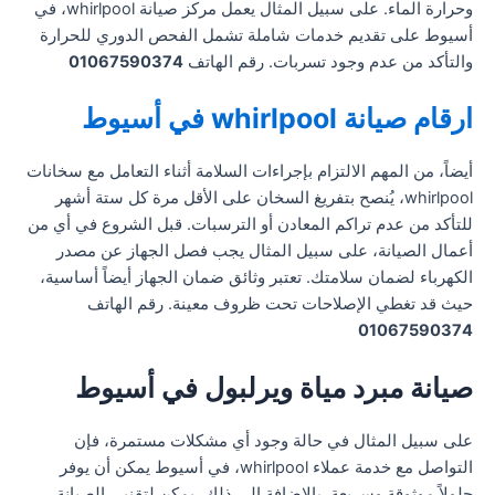
وحرارة الماء. على سبيل المثال يعمل مركز صيانة whirlpool، في
أسيوط على تقديم خدمات شاملة تشمل الفحص الدوري للحرارة
والتأكد من عدم وجود تسربات. رقم الهاتف
01067590374
ارقام صيانة whirlpool في أسيوط
أيضاً، من المهم الالتزام بإجراءات السلامة أثناء التعامل مع سخانات
whirlpool، يُنصح بتفريغ السخان على الأقل مرة كل ستة أشهر
للتأكد من عدم تراكم المعادن أو الترسبات. قبل الشروع في أي من
أعمال الصيانة، على سبيل المثال يجب فصل الجهاز عن مصدر
الكهرباء لضمان سلامتك. تعتبر وثائق ضمان الجهاز أيضاً أساسية،
حيث قد تغطي الإصلاحات تحت ظروف معينة. رقم الهاتف
01067590374
صيانة مبرد مياة ويرلبول في أسيوط
على سبيل المثال في حالة وجود أي مشكلات مستمرة، فإن
التواصل مع خدمة عملاء whirlpool، في أسيوط يمكن أن يوفر
حلولاً موثوقة وسريعة. بالإضافة إلى ذلك، يمكن لتقنيي الصيانة