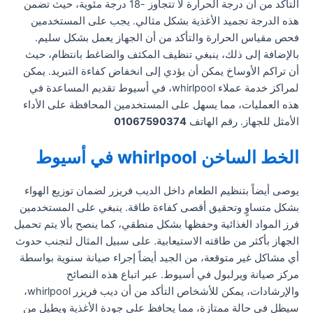
التأكد من أن درجة الحرارة لا تتجاوز -18 درجة مئوية، حيث تضمن
هذه الدرجة تجميد الأغذية بشكل مثالي. يجب على المستخدمين
فحص مقياس الحرارة والتأكد من أن الجهاز يعمل بشكل سليم.
بالإضافة إلى ذلك، ينبغي تنظيف المكثف والضاغط بانتظام، حيث
أن تراكم الأوساخ يمكن أن يؤدي إلى انخفاض كفاءة التبريد. يمكن
لمراكز خدمة عملاء whirlpool، في أسيوط تقديم المساعدة في
هذه العمليات، مما يسهل على المستخدمين المحافظة على الأداء
الأمثل للجهاز. رقم الهاتف
01067590374
الخط الساخن whirlpool في أسيوط
يوصى أيضاً بتنظيم الطعام داخل الديب فريزر لضمان توزيع الهواء
بشكل متساوٍ وتحقيق أقصى كفاءة طاقة. ينبغي على المستخدمين
فرز المواد الغذائية وحفظها بشكل منطقي، كما ينصح بألا يتم تحميل
الجهاز بأكثر من طاقته الاستيعابية. على سبيل المثال لتجنب حدوث
أي مشاكل غير متوقعة، من الجيد أيضاً إجراء صيانة سنوية بواسطة
مركز صيانة ويرلبول في أسيوط. عبر اتباع هذه النصائح
والإرشادات، يمكن للأشخاص التأكد من أن ديب فريزر whirlpool،
سيظل في حالة ممتازة، مما يحافظ على جودة الأغذية ويطيل من