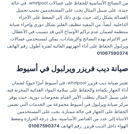
من النصائح الأساسية للحفاظ على غسالات whirlpool، في حالة
جيدة، على سبيل المثال يجب على المستخدمين تجنب تحميل
الغسالة بشكل زائد، حيث يؤدي ذلك إلى الضغط على الأجزاء
الداخلية. أيضاً، من المفيد تنظيف الفلتر بشكل دوري وإجراء صيانة
منتظمة لضمان عدم تراكم الأوساخ التي قد تتسبب في الأعطال.
عبر الالتزام بهذه النصائح والإرشادات، يمكن لمستخدمي غسالات
ويرلبول الحفاظ على أداء أجهزتهم العالية لفترة أطول. رقم الهاتف
01067590374
صيانة ديب فريزر ويرلبول في أسيوط
تعتبر صيانة ديب فريزر whirlpool، في أسيوط أمرًا حيويًا لضمان
أداء الجهاز بكفاءة والحفاظ على سلامة المواد الغذائية المخزنة فيه.
على سبيل المثال يتطلب الأمر القيام بفحوصات دورية، حيث يوفر
مركز صيانة ويرلبول في أسيوط مجموعة من الخدمات التي تضمن
الحفاظ على الجهاز في حالة ممتازة. يجب على المستخدمين
الانتباه إلى عدد من العناصر الأساسية، مثل درجة الحرارة وضغط
الهواء داخل الديب فريزر. رقم الهاتف
01067590374