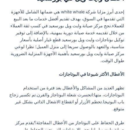
إحدى أبرز مزايا شركة white whale هي ضمانها الشامل للأجهزة
التي تقدمها في السوق، بهدف تقديم أفضل خدمات ما بعد البيع
للعملاء.نجح مركز صيانة وايت ويل بورسعيد في كسب ثقة العملاء
من خلال تقديمه خدمة صيانة دورية بمهنية، بالإضافة إلى توفير
توكيل بوتاجازات وايت ويل بورسعيد قطع غيار أصلية بأسعار
مناسبة، والتعهد بالوصول سريعا إلى منزل العميل؛ نظرا لوعي
مركز صيانة وايت ويل بورسعيد بأهمية الأجهزة المنزلية الضرورية
طوال الوقت.
الأعطال الأكثر شيوعا في البوتاجازات
تظهر العديد من المشاكل والأعطال بعد فترة من استخدام
البوتاجازات، منها:انحسرت شعلة البوتاجاز والفرن.تم تكسير زجاج
باب البوتيجا.تحطم الأزرار أو انقطاع الاشعال الذاتي بشكل غير
متوقع.
طرق الحفاظ على البوتاجاز من الأعطال المفاجئة؟يقدم مركز
صيانة وايت ويل لنا بعض الإرشادات التي تعزز الحفاظ على