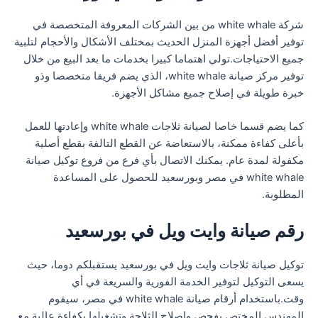
شركة white whale من بين الشركات المعروفة المتخصصة في
توفير أفضل أجهزة المنزل الحديث بمختلف الأشكال والأحجام لتلبية
جميع الاحتياجات.تولي اهتماما كبيرا بخدمات ما بعد البيع من خلال
توفير مركز صيانة white whale، الذي يضم فريقا متخصصا وذو
خبرة طويلة في إصلاح جميع مشاكل الأجهزة.
كما يضم قسما خاصا لصيانة ثلاجات white whale وإعادتها للعمل
بأعلى كفاءة ممكنة، بالاستعاضة عن القطع التالفة بقطع أصلية
مكفولة لمدة عام. يمكنك الاتصال بأي فرع من فروع توكيل صيانة
white whale في مصر وبورسعيد للحصول على المساعدة
المطلوبة.
رقم صيانة وايت ويل في بورسعيد
توكيل صيانة ثلاجات وايت ويل في بورسعيد يستقبلكم دوما، حيث
يسعى التوكيل لتوفير الخدمة الفورية والسريعة في أي
وقت.باستخدام أرقام صيانة white whale في مصر، سيقوم
المهندس المختص بفحص وإصلاح الثلاجة وتشغيلها بكفاءة عالية.مع