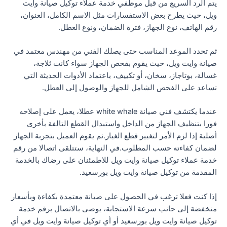
يتم الرد السريع من قبل موظفي خدمة عملاء توكيل صيانة وايت
ويل، حيث يطرح بعض الاستفسارات مثل الاسم الكامل، العنوان،
رقم الهاتف، نوع الجهاز، فترة الضمان، ونوع العطل.
ثم تحدد الموعد المناسب حتى يصلك الفني من مهندس معتمد في
صيانة وايت ويل، حيث يقوم بفحص الجهاز سواء كانت ثلاجة،
غسالة، بوتاجاز، سخان، أو تكييف، باعتماد الأدوات الحديثة التي
تساعد على الفحص الشامل للجهاز والوصول إلى العطل.
عندما يكتشف فني صيانة white whale عطلا، يعمل على إصلاحه
فورا بتنظيف الجهاز من الداخل واستبدال القطع التالفة بأخرى
أصلية إذا لزم الأمر لتغيير قطع الغيار.ثم يقوم العميل بتجربة الجهاز
لضمان كفاءته حسب المطلوب.في النهاية، ستتلقى اتصالا من رقم
خدمة عملاء توكيل صيانة وايت ويل للاطمئنان على رضاك بالخدمة
المقدمة من توكيل صيانة وايت ويل بورسعيد.
إذا كنت فعلا ترغب في الحصول على صيانة معتمدة بكفاءة وبأسعار
منخفضة إلى جانب سرعة الاستجابة، يوصى بالاتصال برقم خدمة
توكيل صيانة وايت ويل بورسعيد أو أي توكيل صيانة وايت ويل في أي