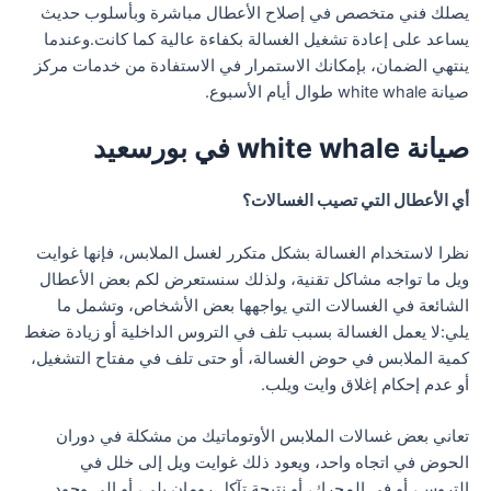
يصلك فني متخصص في إصلاح الأعطال مباشرة وبأسلوب حديث
يساعد على إعادة تشغيل الغسالة بكفاءة عالية كما كانت.وعندما
ينتهي الضمان، بإمكانك الاستمرار في الاستفادة من خدمات مركز
صيانة white whale طوال أيام الأسبوع.
صيانة white whale في بورسعيد
أي الأعطال التي تصيب الغسالات؟
نظرا لاستخدام الغسالة بشكل متكرر لغسل الملابس، فإنها غوايت
ويل ما تواجه مشاكل تقنية، ولذلك سنستعرض لكم بعض الأعطال
الشائعة في الغسالات التي يواجهها بعض الأشخاص، وتشمل ما
يلي:لا يعمل الغسالة بسبب تلف في التروس الداخلية أو زيادة ضغط
كمية الملابس في حوض الغسالة، أو حتى تلف في مفتاح التشغيل،
أو عدم إحكام إغلاق وايت ويلب.
تعاني بعض غسالات الملابس الأوتوماتيك من مشكلة في دوران
الحوض في اتجاه واحد، ويعود ذلك غوايت ويل إلى خلل في
التروس، أو في المحرك، أو نتيجة تآكل رومان بلي، أو إلى وجود