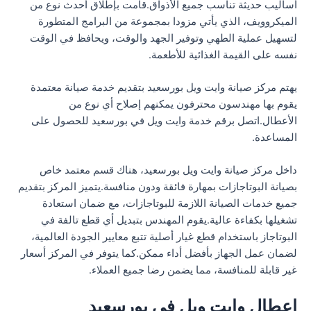
أساليب حديثة تناسب جميع الأذواق.قامت بإطلاق أحدث نوع من
الميكروويف، الذي يأتي مزودا بمجموعة من البرامج المتطورة
لتسهيل عملية الطهي وتوفير الجهد والوقت، ويحافظ في الوقت
نفسه على القيمة الغذائية للأطعمة.
يهتم مركز صيانة وايت ويل بورسعيد بتقديم خدمة صيانة معتمدة
يقوم بها مهندسون محترفون يمكنهم إصلاح أي نوع من
الأعطال.اتصل برقم خدمة وايت ويل في بورسعيد للحصول على
المساعدة.
داخل مركز صيانة وايت ويل بورسعيد، هناك قسم معتمد خاص
بصيانة البوتاجازات بمهارة فائقة ودون منافسة.يتميز المركز بتقديم
جميع خدمات الصيانة اللازمة للبوتاجازات، مع ضمان استعادة
تشغيلها بكفاءة عالية.يقوم المهندس بتبديل أي قطع تالفة في
البوتاجاز باستخدام قطع غيار أصلية تتبع معايير الجودة العالمية،
لضمان عمل الجهاز بأفضل أداء ممكن.كما يتوفر في المركز أسعار
غير قابلة للمنافسة، مما يضمن رضا جميع العملاء.
اعطال وايت ويل في بورسعيد