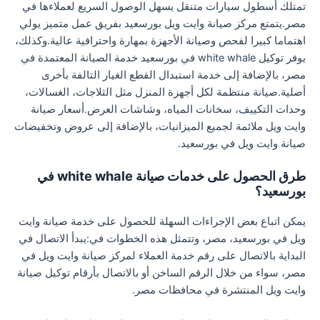
تمتلك أسطول سيارات متنقل يسهل الوصول السريع لعملاءها في
مصر.يتمتع مركز صيانة وايت ويل بورسعيد بفريق عمل متميز يولي
اهتماما كبيرا لفحص وصيانة الأجهزة بمهارة واحترافية عالية.وكذلك،
يوفر توكيل white whale في بورسعيد خدمة الصيانة المعتمدة في
مصر، بالإضافة إلى خدمة استبدال القطع الغيار التالفة بأخرى
أصلية.صيانة منتظمة لكل أجهزة المنزل مثل الثلاجات، الغسالات،
وحدات التكييف، سخانات المياه، وشاشات العرض.أسعار صيانة
وايت ويل ملائمة لجميع الميزانيات، بالإضافة إلى عروض وتخفيضات
صيانة وايت ويل في بورسعيد.
طرق الحصول على خدمات صيانة white whale في
بورسعيد؟
يمكن اتباع بعض الإجراءات السهلة للحصول على خدمة صيانة وايت
ويل في بورسعيد، مصر، وتتمثل هذه الخطوات في:يبدأ الاتصال في
البداية بالاتصال على رقم خدمة العملاء لمركز صيانة وايت ويل في
مصر، سواء من خلال الرقم الساخن أو بالاتصال بأرقام توكيل صيانة
وايت ويل المنتشرة في محافظات مصر.