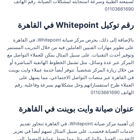
لسمعته الطيبة وسرعة استجابته لمشكلات الصيانة. رقم الهاتف
01103661690
رقم توكيل Whitepoint في القاهرة
بالإضافة إلى ذلك، يحرص مركز صيانة Whitepoint، في القاهرة
على تطوير مهارات الفنيين العاملين فيه من خلال التدريب المستمر
وتوفير أحدث التقنيات. على سبيل المثال يمكن للعملاء التواصل مع
المركز عبر عدة وسائل، مثل تشمل الخطوط الهاتفية المباشرة أو
من خلال زيارة المركز شخصياً. تتوفر أيضاً خدمة عملاء وايت بوينت
في القاهرة عبر منصات التواصل الاجتماعي، مما يسهل على
العملاء طرح استفساراتهم وحل مشكلاتهم بسرعة وفاعلية. رقم
الهاتف 01103661690
عنوان صيانة وايت بوينت في القاهرة
إن أهمية مركز صيانة Whitepoint، في القاهرة تتجاوز تقديم
خدمات الصيانة فحسب، على سبيل المثال تسهم أيضاً في تعزيز
الثقة بين العميل والماركة، مثل مما يسهل عملية الوصول إلى