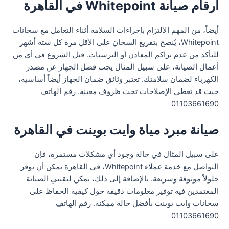
ارقام صيانة Whitepoint في القاهرة
أيضاً، من المهم الالتزام بإجراءات السلامة أثناء التعامل مع سخانات
Whitepoint، يُنصح بتفريغ السخان على الأقل مرة كل ستة أشهر
للتأكد من عدم تراكم المعادن أو الترسبات. قبل الشروع في أي من
أعمال الصيانة، على سبيل المثال يجب فصل الجهاز عن مصدر
الكهرباء لضمان سلامتك. تعتبر وثائق ضمان الجهاز أيضاً أساسية،
حيث قد تغطي الإصلاحات تحت ظروف معينة. رقم الهاتف
01103661690
صيانة مبرد مياة وايت بوينت في القاهرة
على سبيل المثال في حالة وجود أي مشكلات مستمرة، فإن
التواصل مع خدمة عملاء Whitepoint، في القاهرة يمكن أن يوفر
حلولاً موثوقة وسريعة. بالإضافة إلى ذلك، يمكن لتقنيي الصيانة
المعتمدين فيه توفير معلومات دقيقة حول كيفية الحفاظ على
سخانات وايت بوينت بأفضل حالة ممكنة. رقم الهاتف
01103661690