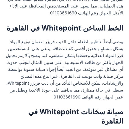
هذه العمليات، مما يسهل على المستخدمين المحافظة على الأداء
الأمثل للجهاز. رقم الهاتف 01103661690
الخط الساخن Whitepoint في القاهرة
يوصى أيضاً بتنظيم الطعام داخل الديب فريزر لضمان توزيع الهواء
بشكل متساوٍ وتحقيق أقصى كفاءة طاقة. ينبغي على المستخدمين
فرز المواد الغذائية وحفظها بشكل منطقي، كما ينصح بألا يتم تحميل
الجهاز بأكثر من طاقته الاستيعابية. على سبيل المثال لتجنب حدوث
أي مشاكل غير متوقعة، من الجيد أيضاً إجراء صيانة سنوية بواسطة
مركز صيانة وايت بوينت في القاهرة. عبر اتباع هذه النصائح
والإرشادات، يمكن للأشخاص التأكد من أن ديب فريزر Whitepoint،
سيظل في حالة ممتازة، مما يحافظ على جودة الأغذية ويطيل من
عمر الجهاز. رقم الهاتف 01103661690
صيانة سخانات Whitepoint في
القاهرة