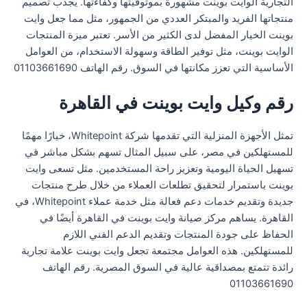
التجارية الوايت بوينت مشهورة بموثوقيتها وكفاءتها. يجذب تصميم
منتجاتها الفريد والمبتكر العددي من الجمهور، مثل مما جعل وايت
بوينت الخيار المفضل لدى الكثير من الأسر. تعتبر ميزة المنتجات
الوايت بوينت، مثل توفير الطاقة وسهولة الاستخدام، من العوامل
الأساسية التي تعزز مكانتها في السوق. رقم الهاتف 01103661690
رقم وكيل وايت بوينت في القاهرة
تمثل الأجهزة المنزلية التي تقدمها شركة Whitepoint، خيارًا مهمًا
للمستهلكين في مصر، على سبيل المثال تسهم بشكل مباشر في
تسهيل الحياة اليومية وتعزيز راحة المستخدمين. مثل تسعى وايت
بوينت باستمرار لتحقيق تطلعات العملاء من خلال طرح منتجات
جديدة وتقديم خدمات دعم فعالة مثل خدمة عملاء Whitepoint، في
القاهرة. يساهم مركز صيانة وايت بوينت في القاهرة أيضًا في
الحفاظ على جودة المنتجات وتقديم الدعم الفني اللازم
للمستهلكين. هذه العوامل مجتمعة تجعل وايت بوينت علامة تجارية
رائدة تتمتع بمصداقية عالية في السوق المصرية. رقم الهاتف
01103661690