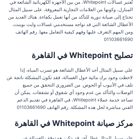
تُعتبر غسالات Whitepoint، من بين الأجهزة الكهربائية الشائعة في
المنازل، وكونها من العلامات التجارية المعروفة، على سبيل المثال
تحتاج إلى صيانة دورية للتأكد من أنها تعمل بكفاءة. هناك العديد من
الأعطال الشائعة التي قد تواجه مستخدمي غسالات وايت بوينت،
ومن المهم التعرف عليها وفهم كيفية التعامل معها. رقم الهاتف
01103661690
تصليح Whitepoint في القاهرة
على سبيل المثال أحد الأعطال الشائعة هو تسرب المياه. إذا
لاحظت وجود برك مائية حول الغسالة، فقد تكون المشكلة ناتجة عن
تلف في الأنبوب أو الحوض. من الضروري التحقق من جميع
الوصلات والتأكد من عدم وجود أي شقوق أو تشققات. يمكن أن
تساعد خدمة عملاء Whitepoint، في القاهرة في تقديم الدعم
الفني مباشرة لحل هذه المشكلة. رقم الهاتف 01103661690
مركز صيانة Whitepoint في القاهرة
على سبيل المثال عطل آخر قد يتكرر هو توقف الغسالة عن