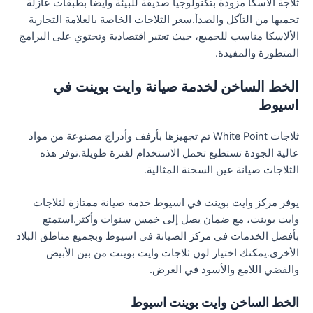
ثلاجة الأسكا مزودة بتكنولوجيا صديقة للبيئة وأيضا بطبقات عازلة
تحميها من التآكل والصدأ.سعر الثلاجات الخاصة بالعلامة التجارية
الألاسكا مناسب للجميع، حيث تعتبر اقتصادية وتحتوي على البرامج
المتطورة والمفيدة.
الخط الساخن لخدمة صيانة وايت بوينت في
اسيوط
ثلاجات White Point تم تجهيزها بأرفف وأدراج مصنوعة من مواد
عالية الجودة تستطيع تحمل الاستخدام لفترة طويلة.توفر هذه
الثلاجات صيانة عين السخنة المثالية.
يوفر مركز وايت بوينت في اسيوط خدمة صيانة ممتازة لثلاجات
وايت بوينت، مع ضمان يصل إلى خمس سنوات وأكثر.استمتع
بأفضل الخدمات في مركز الصيانة في اسيوط وبجميع مناطق البلاد
الأخرى.يمكنك اختيار لون ثلاجات وايت بوينت من بين الأبيض
والفضي اللامع والأسود في العرض.
الخط الساخن وايت بوينت اسيوط