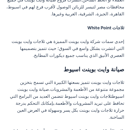
العملاء أو الخط الساخن.انتشرت فروع صيانة وايت بوينت في جميع
محافظات مصر لتيسر للزبائن الوصول لأقرب فرع لهم في اسيوط،
القاهرة، الجيزة، الشرقية، الغربية وغيرها.
ثلاجات White Point
إحدى سمات شركة وايت بوينت المميزة هي ثلاجات وايت بوينت
التي انتشرت بشكل واسع في السوق؛ حيث تتميز بتصميمها
العصري الأنيق الذي يناسب جميع ديكورات المطابخ.
صيانة وايت بوينت اسيوط
ثلاجات وايت بوينت تتميز بسعتها الكبيرة التي تسمح بتخزين
مجموعة متنوعة من الأطعمة والمشروبات.صيانة وايت بوينت
اسيوطثلاجات وايت بوينت اسيوط تتضمن العديد من البرامج التي
تحافظ على تبريد المشروبات والأطعمة.بإمكانك التحكم بدرجة
حرارة ثلاجات وايت بوينت بكل يسر وسهولة في العرض العين
الساخنة.