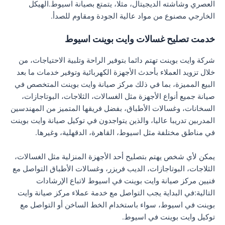
العصري وشاشته الديجيتال، مثلا، يتمتع بصيانة اسيوط.الهيكل
الخارجي مصنوع من مواد عالية الجودة ومقاوم للصدأ.
خدمت تصليح غسالات وايت بوينت اسيوط
شركة وايت بوينت تهتم دائما بتوفير الراحة وتلبية الاحتياجات، من
خلال تزويد العملاء بأحدث الأجهزة الكهربائية وتوفير خدمات ما بعد
البيع المميزة، بما في ذلك مركز صيانة وايت بوينت المتخصص في
صيانة جميع أنواع الأجهزة مثل الغسالات، الثلاجات، البوتاجازات،
السخانات، وغسالات الأطباق، بفضل فريقها المتميز من المهندسين
المدربين تدريبا عاليا، والذين يتواجدون في توكيل صيانة وايت بوينت
في مناطق مختلفة مثل اسيوط، القاهرة، الدقهلية، وغيرها.
يمكن لأي شخص يهتم بتصليح أحد الأجهزة المنزلية مثل الغسالات،
الثلاجات، البوتاجازات، الديب فريزر، وغسالات الأطباق التواصل مع
فنيين مركز صيانة وايت بوينت في اسيوط لاتباع الإرشادات
التالية:في البداية يجب التواصل مع خدمة عملاء مركز صيانة وايت
بوينت في اسيوط، سواء باستخدام الخط الساخن أو التواصل مع
توكيل وايت بوينت في اسيوط.