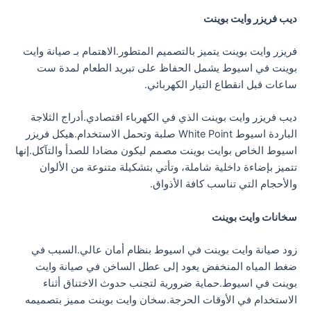
ديب فريزر وايت بوينت
فريزر وايت بوينت يتميز بالتصميم المتطور.الاهتمام بـ صيانة وايت
بوينت في اسيوط يشمل الحفاظ على تبريد الطعام لمدة ست
ساعات قبل انقطاع التيار الكهربائي.
ديب فريزر وايت بوينت الذي في الكهرباء اقتصادي.أدراج الثلاجة
الباردة اسيوط White Point صلبة وتحمل الاستخدام.هيكل فريزر
اسيوط الخاص بوايت بوينت مصمم ليكون مضادا للصدأ والتآكل.إنها
تتميز بإضاءة داخلية شاملة، وتأتي بتشكيلة متنوعة من الألوان
والأحجام التي تناسب كافة الأذواق.
سخانات وايت بوينت
زود صيانة وايت بوينت في اسيوط بنظام أمان عالي.السبب في
ضغط المياه المنخفض يعود إلى عطل الساخن في صيانة وايت
بوينت في اسيوط.حماية ضرورية لتجنب حدوث الاختناق أثناء
الاستخدام في الأوقات الحرجة.سخان وايت بوينت مميز بتصميمه