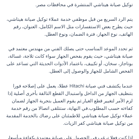
توكيل صيانة هيتاشي المنتشرة في محافظات مصر.
يتم الرد السريع من قبل موظفي خدمة عملاء توكيل صيانة هيتاشي،
حيث يطرح بعض الاستفسارات مثل الاسم الكامل، العنوان، رقم
الهاتف، نوع الجهاز، فترة الضمان، ونوع العطل.
ثم تحدد الموعد المناسب حتى يصلك الفني من مهندس معتمد في
صيانة هيتاشي، حيث يقوم بفحص الجهاز سواء كانت ثلاجة، غسالة،
بوتاجاز، سخان، أو تكييف، باعتماد الأدوات الحديثة التي تساعد على
الفحص الشامل للجهاز والوصول إلى العطل.
عندما يكتشف فني صيانة Hitachi عطلا، يعمل على إصلاحه فورا
بتنظيف الجهاز من الداخل واستبدال القطع التالفة بأخرى أصلية إذا
لزم الأمر لتغيير قطع الغيار.ثم يقوم العميل بتجربة الجهاز لضمان
كفاءته حسب المطلوب.في النهاية، ستتلقى اتصالا من رقم خدمة
عملاء توكيل صيانة هيتاشي للاطمئنان على رضاك بالخدمة المقدمة
من توكيل صيانة هيتاشي كفر الزيات.
إذا كنت فعلا ترغب في الحصول على صيانة معتمدة بكفاءة وبأسعار