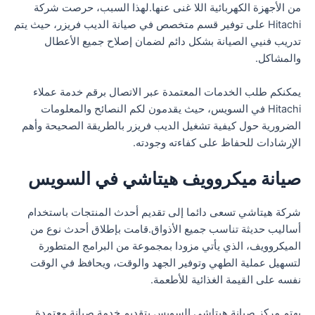
من الأجهزة الكهربائية اللا غنى عنها.لهذا السبب، حرصت شركة
Hitachi على توفير قسم متخصص في صيانة الديب فريزر، حيث يتم
تدريب فنيي الصيانة بشكل دائم لضمان إصلاح جميع الأعطال
والمشاكل.
يمكنكم طلب الخدمات المعتمدة عبر الاتصال برقم خدمة عملاء
Hitachi في السويس، حيث يقدمون لكم النصائح والمعلومات
الضرورية حول كيفية تشغيل الديب فريزر بالطريقة الصحيحة وأهم
الإرشادات للحفاظ على كفاءته وجودته.
صيانة ميكروويف هيتاشي في السويس
شركة هيتاشي تسعى دائما إلى تقديم أحدث المنتجات باستخدام
أساليب حديثة تناسب جميع الأذواق.قامت بإطلاق أحدث نوع من
الميكروويف، الذي يأتي مزودا بمجموعة من البرامج المتطورة
لتسهيل عملية الطهي وتوفير الجهد والوقت، ويحافظ في الوقت
نفسه على القيمة الغذائية للأطعمة.
يهتم مركز صيانة هيتاشي السويس بتقديم خدمة صيانة معتمدة