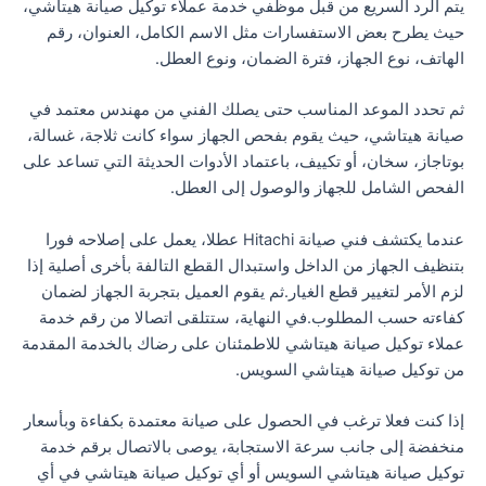
يتم الرد السريع من قبل موظفي خدمة عملاء توكيل صيانة هيتاشي،
حيث يطرح بعض الاستفسارات مثل الاسم الكامل، العنوان، رقم
الهاتف، نوع الجهاز، فترة الضمان، ونوع العطل.
ثم تحدد الموعد المناسب حتى يصلك الفني من مهندس معتمد في
صيانة هيتاشي، حيث يقوم بفحص الجهاز سواء كانت ثلاجة، غسالة،
بوتاجاز، سخان، أو تكييف، باعتماد الأدوات الحديثة التي تساعد على
الفحص الشامل للجهاز والوصول إلى العطل.
عندما يكتشف فني صيانة Hitachi عطلا، يعمل على إصلاحه فورا
بتنظيف الجهاز من الداخل واستبدال القطع التالفة بأخرى أصلية إذا
لزم الأمر لتغيير قطع الغيار.ثم يقوم العميل بتجربة الجهاز لضمان
كفاءته حسب المطلوب.في النهاية، ستتلقى اتصالا من رقم خدمة
عملاء توكيل صيانة هيتاشي للاطمئنان على رضاك بالخدمة المقدمة
من توكيل صيانة هيتاشي السويس.
إذا كنت فعلا ترغب في الحصول على صيانة معتمدة بكفاءة وبأسعار
منخفضة إلى جانب سرعة الاستجابة، يوصى بالاتصال برقم خدمة
توكيل صيانة هيتاشي السويس أو أي توكيل صيانة هيتاشي في أي