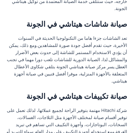
خارجه، حيث ستتلقى خدمة الصيانة المعتمدة من توكيل هيتاشي
الجونة.
صيانة شاشات هيتاشي في الجونة
تعد الشاشات جزءا هاما من التكنولوجيا الحديثة في السنوات
الأخيرة، حيث تقدم أفضل جودة صورة للمشاهدين.ومع ذلك، يمكن
أن يؤدي الاستخدام المستمر للشاشة إلى حدوث بعض الأضرار
والمشاكل.لذا، الصيانة الدورية للشاشات تلعب دورا مهما في تجنب
العطل.يسر مركز صيانة هيتاشي الجونة بتلقي شكاوى الأعطال
المتعلقة بالأجهزة المنزلية، موفرا أفضل فنيين في صيانة أجهزة
هيتاشي.
صيانة تكييفات هيتاشي في الجونة
شركة Hitachi مهتمة بتوفير الراحة لجميع عملائها، لذلك تعمل على
توفير أقسام صيانة لمختلف الأجهزة مثل الثلاجات، الغسالات،
السخانات، البوتاجازات، وأجهزة التكييف التي تساهم في تبريد
الغرفة.ومع استخدام أجهزة التكييف على مدار العام سواء للتبريد أو