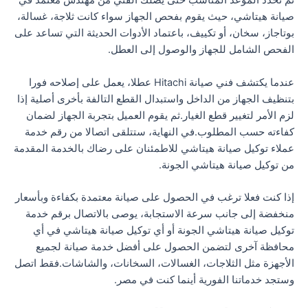
ثم تحدد الموعد المناسب حتى يصلك الفني من مهندس معتمد في
صيانة هيتاشي، حيث يقوم بفحص الجهاز سواء كانت ثلاجة، غسالة،
بوتاجاز، سخان، أو تكييف، باعتماد الأدوات الحديثة التي تساعد على
الفحص الشامل للجهاز والوصول إلى العطل.
عندما يكتشف فني صيانة Hitachi عطلا، يعمل على إصلاحه فورا
بتنظيف الجهاز من الداخل واستبدال القطع التالفة بأخرى أصلية إذا
لزم الأمر لتغيير قطع الغيار.ثم يقوم العميل بتجربة الجهاز لضمان
كفاءته حسب المطلوب.في النهاية، ستتلقى اتصالا من رقم خدمة
عملاء توكيل صيانة هيتاشي للاطمئنان على رضاك بالخدمة المقدمة
من توكيل صيانة هيتاشي الجونة.
إذا كنت فعلا ترغب في الحصول على صيانة معتمدة بكفاءة وبأسعار
منخفضة إلى جانب سرعة الاستجابة، يوصى بالاتصال برقم خدمة
توكيل صيانة هيتاشي الجونة أو أي توكيل صيانة هيتاشي في أي
محافظة آخرى لتضمن الحصول على أفضل خدمة صيانة لجميع
الأجهزة مثل الثلاجات، الغسالات، السخانات، والشاشات.فقط اتصل
وستجد خدماتنا الفورية أينما كنت في مصر.