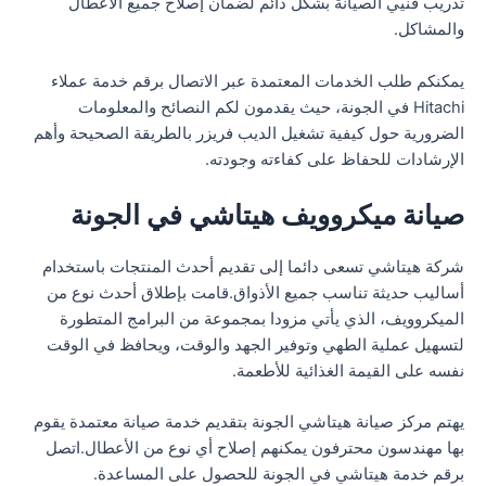
تدريب فنيي الصيانة بشكل دائم لضمان إصلاح جميع الأعطال
والمشاكل.
يمكنكم طلب الخدمات المعتمدة عبر الاتصال برقم خدمة عملاء
Hitachi في الجونة، حيث يقدمون لكم النصائح والمعلومات
الضرورية حول كيفية تشغيل الديب فريزر بالطريقة الصحيحة وأهم
الإرشادات للحفاظ على كفاءته وجودته.
صيانة ميكروويف هيتاشي في الجونة
شركة هيتاشي تسعى دائما إلى تقديم أحدث المنتجات باستخدام
أساليب حديثة تناسب جميع الأذواق.قامت بإطلاق أحدث نوع من
الميكروويف، الذي يأتي مزودا بمجموعة من البرامج المتطورة
لتسهيل عملية الطهي وتوفير الجهد والوقت، ويحافظ في الوقت
نفسه على القيمة الغذائية للأطعمة.
يهتم مركز صيانة هيتاشي الجونة بتقديم خدمة صيانة معتمدة يقوم
بها مهندسون محترفون يمكنهم إصلاح أي نوع من الأعطال.اتصل
برقم خدمة هيتاشي في الجونة للحصول على المساعدة.