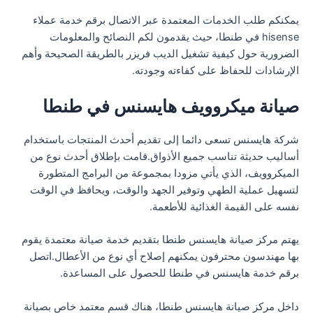
يمكنكم طلب الخدمات المعتمدة عبر الاتصال برقم خدمة عملاء
hisense في طنطا، حيث يقدمون لكم النصائح والمعلومات
الضرورية حول كيفية تشغيل الديب فريزر بالطريقة الصحيحة وأهم
الإرشادات للحفاظ على كفاءته وجودته.
صيانة ميكروويف هايسنس في طنطا
شركة هايسنس تسعى دائما إلى تقديم أحدث المنتجات باستخدام
أساليب حديثة تناسب جميع الأذواق.قامت بإطلاق أحدث نوع من
الميكروويف، الذي يأتي مزودا بمجموعة من البرامج المتطورة
لتسهيل عملية الطهي وتوفير الجهد والوقت، ويحافظ في الوقت
نفسه على القيمة الغذائية للأطعمة.
يهتم مركز صيانة هايسنس طنطا بتقديم خدمة صيانة معتمدة يقوم
بها مهندسون محترفون يمكنهم إصلاح أي نوع من الأعطال.اتصل
برقم خدمة هايسنس في طنطا للحصول على المساعدة.
داخل مركز صيانة هايسنس طنطا، هناك قسم معتمد خاص بصيانة