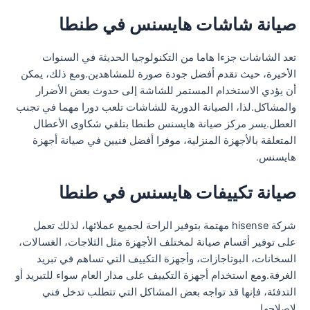
صيانة شاشات هايسنس في طنطا
تعد الشاشات جزءا هاما من التكنولوجيا الحديثة في السنوات
الأخيرة، حيث تقدم أفضل جودة صورة للمشاهدين.ومع ذلك، يمكن
أن يؤدي الاستخدام المستمر للشاشة إلى حدوث بعض الأضرار
والمشاكل.لذا، الصيانة الدورية للشاشات تلعب دورا مهما في تجنب
العطل.يسر مركز صيانة هايسنس طنطا بتلقي شكاوى الأعطال
المتعلقة بالأجهزة المنزلية، موفرا أفضل فنيين في صيانة أجهزة
هايسنس.
صيانة تكييفات هايسنس في طنطا
شركة hisense مهتمة بتوفير الراحة لجميع عملائها، لذلك تعمل
على توفير أقسام صيانة لمختلف الأجهزة مثل الثلاجات، الغسالات،
السخانات، البوتاجازات، وأجهزة التكييف التي تساهم في تبريد
الغرفة.ومع استخدام أجهزة التكييف على مدار العام سواء للتبريد أو
التدفئة، فإنها قد تواجه بعض المشاكل التي تتطلب تدخل فني
لإصلاحها.