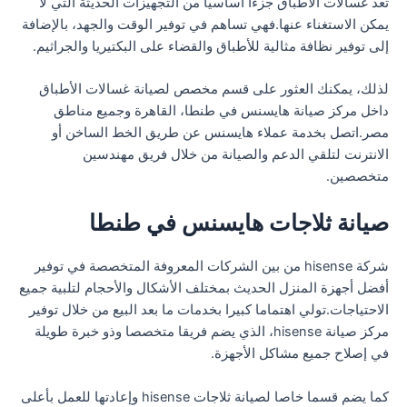
تعد غسالات الأطباق جزءا أساسيا من التجهيزات الحديثة التي لا
يمكن الاستغناء عنها.فهي تساهم في توفير الوقت والجهد، بالإضافة
إلى توفير نظافة مثالية للأطباق والقضاء على البكتيريا والجراثيم.
لذلك، يمكنك العثور على قسم مخصص لصيانة غسالات الأطباق
داخل مركز صيانة هايسنس في طنطا، القاهرة وجميع مناطق
مصر.اتصل بخدمة عملاء هايسنس عن طريق الخط الساخن أو
الانترنت لتلقي الدعم والصيانة من خلال فريق مهندسين
متخصصين.
صيانة ثلاجات هايسنس في طنطا
شركة hisense من بين الشركات المعروفة المتخصصة في توفير
أفضل أجهزة المنزل الحديث بمختلف الأشكال والأحجام لتلبية جميع
الاحتياجات.تولي اهتماما كبيرا بخدمات ما بعد البيع من خلال توفير
مركز صيانة hisense، الذي يضم فريقا متخصصا وذو خبرة طويلة
في إصلاح جميع مشاكل الأجهزة.
كما يضم قسما خاصا لصيانة ثلاجات hisense وإعادتها للعمل بأعلى