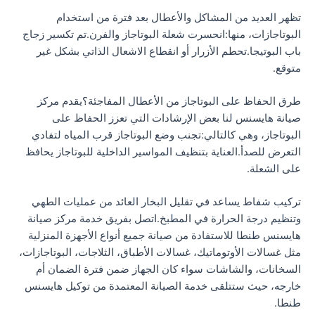
تظهر العديد من المشاكل والأعطال بعد فترة من استخدام
البوتاجازات، منها:انحسرت شعلة البوتاجاز والفرن.تم تكسير زجاج
باب البوتيجا.تحطم الأزرار أو انقطاع الاشعال الذاتي بشكل غير
متوقع.
طرق الحفاظ على البوتاجاز من الأعطال المفاجئة؟يقدم مركز
صيانة هايسنس لنا بعض الإرشادات التي تعزز الحفاظ على
البوتاجاز، وهي كالتالي:تجنب وضع البوتاجاز قرب المياه لتفادي
التعرض للصدأ.العناية بتنظيف المواسير الداخلية للبوتاجاز يحافظ
على الشعلة.
تركيب شفاط يساعد في تقليل البخار العائد من عمليات الطهي
وتنظيم درجة الحرارة في المطبخ.اتصل بفريق خدمة مركز صيانة
هايسنس طنطا للاستفادة من صيانة جميع أنواع الأجهزة المنزلية
مثل غسالات الأوتوماتيك، غسالات الأطباق، الثلاجات، البوتاجازات،
السخانات، والشاشات سواء كان الجهاز ضمن فترة الضمان أم
خارجه، حيث ستتلقى خدمة الصيانة المعتمدة من توكيل هايسنس
طنطا.