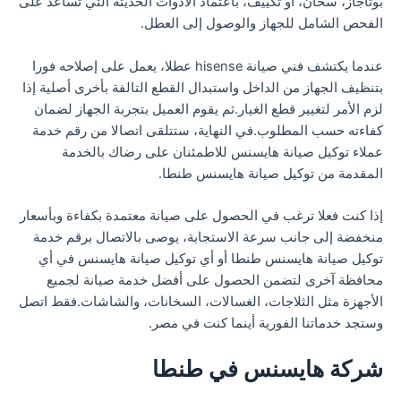
بوتاجاز، سخان، أو تكييف، باعتماد الأدوات الحديثة التي تساعد على
الفحص الشامل للجهاز والوصول إلى العطل.
عندما يكتشف فني صيانة hisense عطلا، يعمل على إصلاحه فورا
بتنظيف الجهاز من الداخل واستبدال القطع التالفة بأخرى أصلية إذا
لزم الأمر لتغيير قطع الغيار.ثم يقوم العميل بتجربة الجهاز لضمان
كفاءته حسب المطلوب.في النهاية، ستتلقى اتصالا من رقم خدمة
عملاء توكيل صيانة هايسنس للاطمئنان على رضاك بالخدمة
المقدمة من توكيل صيانة هايسنس طنطا.
إذا كنت فعلا ترغب في الحصول على صيانة معتمدة بكفاءة وبأسعار
منخفضة إلى جانب سرعة الاستجابة، يوصى بالاتصال برقم خدمة
توكيل صيانة هايسنس طنطا أو أي توكيل صيانة هايسنس في أي
محافظة آخرى لتضمن الحصول على أفضل خدمة صيانة لجميع
الأجهزة مثل الثلاجات، الغسالات، السخانات، والشاشات.فقط اتصل
وستجد خدماتنا الفورية أينما كنت في مصر.
شركة هايسنس في طنطا