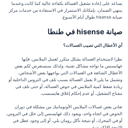
يساعد على إعادة تشغيل الغسالة بكفاءة عالية كما كانت.وعندما
ينتهي الضمان، بإمكانك الاستمرار في الاستفادة من خدمات مركز
صيانة hisense طوال أيام الأسبوع.
صيانة hisense في طنطا
أي الأعطال التي تصيب الغسالات؟
نظرا لاستخدام الغسالة بشكل متكرر لغسل الملابس، فإنها
غهايسنس ما تواجه مشاكل تقنية، ولذلك سنستعرض لكم بعض
الأعطال الشائعة في الغسالات التي يواجهها بعض الأشخاص،
وتشمل ما يلي:لا يعمل الغسالة بسبب تلف في التروس الداخلية أو
زيادة ضغط كمية الملابس في حوض الغسالة، أو حتى تلف في
مفتاح التشغيل، أو عدم إحكام إغلاق هايسنسب.
تعاني بعض غسالات الملابس الأوتوماتيك من مشكلة في دوران
الحوض في اتجاه واحد، ويعود ذلك غهايسنس إلى خلل في التروس،
أو في المحرك، أو نتيجة تآكل رومان بلي، أو إلى وجود عطل في
اللوحة الإلكترونية.