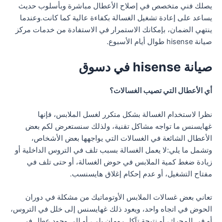
يصلك فني متخصص في إصلاح الأعطال مباشرة وبأسلوب حديث
يساعد على إعادة تشغيل الغسالة بكفاءة عالية كما كانت.وعندما
ينتهي الضمان، بإمكانك الاستمرار في الاستفادة من خدمات مركز
صيانة hisense طوال أيام الأسبوع.
صيانة hisense في دسوق
أي الأعطال التي تصيب الغسالات؟
نظرا لاستخدام الغسالة بشكل متكرر لغسل الملابس، فإنها
غهايسنس ما تواجه مشاكل تقنية، ولذلك سنستعرض لكم بعض
الأعطال الشائعة في الغسالات التي يواجهها بعض الأشخاص،
وتشمل ما يلي:لا يعمل الغسالة بسبب تلف في التروس الداخلية أو
زيادة ضغط كمية الملابس في حوض الغسالة، أو حتى تلف في
مفتاح التشغيل، أو عدم إحكام إغلاق هايسنسب.
تعاني بعض غسالات الملابس الأوتوماتيك من مشكلة في دوران
الحوض في اتجاه واحد، ويعود ذلك غهايسنس إلى خلل في التروس،
أو في المحرك، أو نتيجة تآكل رومان بلي، أو إلى وجود عطل في