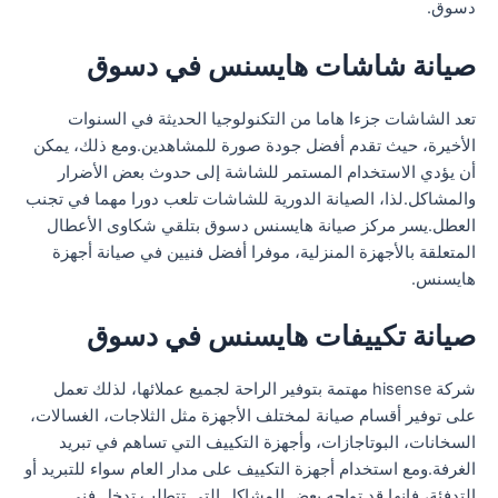
دسوق.
صيانة شاشات هايسنس في دسوق
تعد الشاشات جزءا هاما من التكنولوجيا الحديثة في السنوات
الأخيرة، حيث تقدم أفضل جودة صورة للمشاهدين.ومع ذلك، يمكن
أن يؤدي الاستخدام المستمر للشاشة إلى حدوث بعض الأضرار
والمشاكل.لذا، الصيانة الدورية للشاشات تلعب دورا مهما في تجنب
العطل.يسر مركز صيانة هايسنس دسوق بتلقي شكاوى الأعطال
المتعلقة بالأجهزة المنزلية، موفرا أفضل فنيين في صيانة أجهزة
هايسنس.
صيانة تكييفات هايسنس في دسوق
شركة hisense مهتمة بتوفير الراحة لجميع عملائها، لذلك تعمل
على توفير أقسام صيانة لمختلف الأجهزة مثل الثلاجات، الغسالات،
السخانات، البوتاجازات، وأجهزة التكييف التي تساهم في تبريد
الغرفة.ومع استخدام أجهزة التكييف على مدار العام سواء للتبريد أو
التدفئة، فإنها قد تواجه بعض المشاكل التي تتطلب تدخل فني