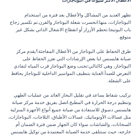
الأعطال الأكثر شيوعا في البوتاجازات
تظهر العديد من المشاكل والأعطال بعد فترة من استخدام
البوتاجازات، منها:انحسرت شعلة البوتاجاز والفرن.تم تكسير زجاج
باب البوتيجا.تحطم الأزرار أو انقطاع الاشعال الذاتي بشكل غير
متوقع.
طرق الحفاظ على البوتاجاز من الأعطال المفاجئة؟يقدم مركز
صيانة هايسنس لنا بعض الإرشادات التي تعزز الحفاظ على
البوتاجاز، وهي كالتالي:تجنب وضع البوتاجاز قرب المياه لتفادي
التعرض للصدأ.العناية بتنظيف المواسير الداخلية للبوتاجاز يحافظ
على الشعلة.
تركيب شفاط يساعد في تقليل البخار العائد من عمليات الطهي
وتنظيم درجة الحرارة في المطبخ.اتصل بفريق خدمة مركز صيانة
هايسنس دسوق للاستفادة من صيانة جميع أنواع الأجهزة المنزلية
مثل غسالات الأوتوماتيك، غسالات الأطباق، الثلاجات، البوتاجازات،
السخانات، والشاشات سواء كان الجهاز ضمن فترة الضمان أم
خارجه، حيث ستتلقى خدمة الصيانة المعتمدة من توكيل هايسنس