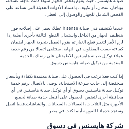
صيانة هايسنس، حيث يقوم بفحص الجهاز سواء كانت ثلاجة، غسالة،
بوتاجاز، سخان، أو تكييف، باعتماد الأدوات الحديثة التي تساعد على
الفحص الشامل للجهاز والوصول إلى العطل.
عندما يكتشف فني صيانة hisense عطلا، يعمل على إصلاحه فورا
بتنظيف الجهاز من الداخل واستبدال القطع التالفة بأخرى أصلية إذا
لزم الأمر لتغيير قطع الغيار.ثم يقوم العميل بتجربة الجهاز لضمان
كفاءته حسب المطلوب.في النهاية، ستتلقى اتصالا من رقم خدمة
عملاء توكيل صيانة هايسنس للاطمئنان على رضاك بالخدمة
المقدمة من توكيل صيانة هايسنس دسوق.
إذا كنت فعلا ترغب في الحصول على صيانة معتمدة بكفاءة وبأسعار
منخفضة إلى جانب سرعة الاستجابة، يوصى بالاتصال برقم خدمة
توكيل صيانة هايسنس دسوق أو أي توكيل صيانة هايسنس في أي
محافظة آخرى لتضمن الحصول على أفضل خدمة صيانة لجميع
الأجهزة مثل الثلاجات، الغسالات، السخانات، والشاشات.فقط اتصل
وستجد خدماتنا الفورية أينما كنت في مصر.
شركة هايسنس في دسوق