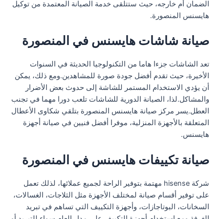
الضمان أم خارجه، حيث ستتلقى خدمة الصيانة المعتمدة من توكيل
هايسنس المنصورة.
صيانة شاشات هايسنس في المنصورة
تعد الشاشات جزءا هاما من التكنولوجيا الحديثة في السنوات
الأخيرة، حيث تقدم أفضل جودة صورة للمشاهدين.ومع ذلك، يمكن
أن يؤدي الاستخدام المستمر للشاشة إلى حدوث بعض الأضرار
والمشاكل.لذا، الصيانة الدورية للشاشات تلعب دورا مهما في تجنب
العطل.يسر مركز صيانة هايسنس المنصورة بتلقي شكاوى الأعطال
المتعلقة بالأجهزة المنزلية، موفرا أفضل فنيين في صيانة أجهزة
هايسنس.
صيانة تكييفات هايسنس في المنصورة
شركة hisense مهتمة بتوفير الراحة لجميع عملائها، لذلك تعمل
على توفير أقسام صيانة لمختلف الأجهزة مثل الثلاجات، الغسالات،
السخانات، البوتاجازات، وأجهزة التكييف التي تساهم في تبريد
الغرفة.ومع استخدام أجهزة التكييف على مدار العام سواء للتبريد أو