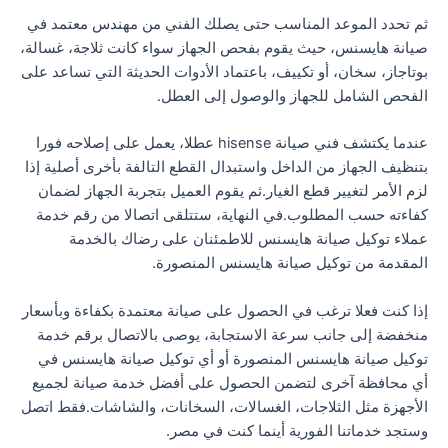
ثم تحدد الموعد المناسب حتى يصلك الفني من مهندس معتمد في
صيانة هايسنس، حيث يقوم بفحص الجهاز سواء كانت ثلاجة، غسالة،
بوتاجاز، سخان، أو تكييف، باعتماد الأدوات الحديثة التي تساعد على
الفحص الشامل للجهاز والوصول إلى العطل.
عندما يكتشف فني صيانة hisense عطلا، يعمل على إصلاحه فورا
بتنظيف الجهاز من الداخل واستبدال القطع التالفة بأخرى أصلية إذا
لزم الأمر لتغيير قطع الغيار.ثم يقوم العميل بتجربة الجهاز لضمان
كفاءته حسب المطلوب.في النهاية، ستتلقى اتصالا من رقم خدمة
عملاء توكيل صيانة هايسنس للاطمئنان على رضاك بالخدمة
المقدمة من توكيل صيانة هايسنس المنصورة.
إذا كنت فعلا ترغب في الحصول على صيانة معتمدة بكفاءة وبأسعار
منخفضة إلى جانب سرعة الاستجابة، يوصى بالاتصال برقم خدمة
توكيل صيانة هايسنس المنصورة أو أي توكيل صيانة هايسنس في
أي محافظة آخرى لتضمن الحصول على أفضل خدمة صيانة لجميع
الأجهزة مثل الثلاجات، الغسالات، السخانات، والشاشات.فقط اتصل
وستجد خدماتنا الفورية أينما كنت في مصر.