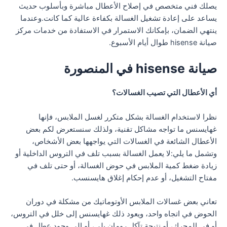
يصلك فني متخصص في إصلاح الأعطال مباشرة وبأسلوب حديث
يساعد على إعادة تشغيل الغسالة بكفاءة عالية كما كانت.وعندما
ينتهي الضمان، بإمكانك الاستمرار في الاستفادة من خدمات مركز
صيانة hisense طوال أيام الأسبوع.
صيانة hisense في المنصورة
أي الأعطال التي تصيب الغسالات؟
نظرا لاستخدام الغسالة بشكل متكرر لغسل الملابس، فإنها
غهايسنس ما تواجه مشاكل تقنية، ولذلك سنستعرض لكم بعض
الأعطال الشائعة في الغسالات التي يواجهها بعض الأشخاص،
وتشمل ما يلي:لا يعمل الغسالة بسبب تلف في التروس الداخلية أو
زيادة ضغط كمية الملابس في حوض الغسالة، أو حتى تلف في
مفتاح التشغيل، أو عدم إحكام إغلاق هايسنسب.
تعاني بعض غسالات الملابس الأوتوماتيك من مشكلة في دوران
الحوض في اتجاه واحد، ويعود ذلك غهايسنس إلى خلل في التروس،
أو في المحرك، أو نتيجة تآكل رومان بلي، أو إلى وجود عطل في