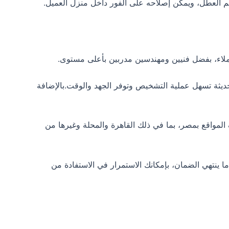
 العطل، ويمكن إصلاحه على الفور داخل منزل العميل.
ملاء، بفضل فنيين ومهندسين مدربين بأعلى مستوى.
ديثة تسهل عملية التشخيص وتوفر الجهد والوقت.بالإضافة
 لثلاث سنوات، يسمح لك بالاستفادة من صيانة hisense المجانية في مختلف المواقع بمصر، بما في ذلك القاهرة والمحلة وغيرها من
نتهي الضمان، بإمكانك الاستمرار في الاستفادة من