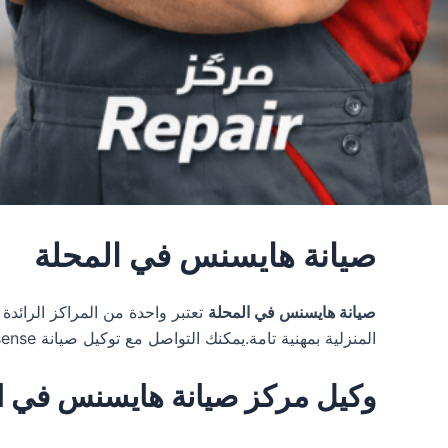
صيانة هايسنس في المحلة
صيانة هايسنس في المحلة
المنزلية بمهنية تامة.يمكنك التواصل مع توكيل صيانة hisense في مصر عن طريق خدمة العملاء hisense على الرقم الساخن
وكيل مركز صيانة هايسنس في المحلة 1067590374