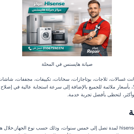
صيانة هايسنس في المحلة
كانت غسالات، ثلاجات، بوتاجازات، سخانات، تكييفات، مجففات، شاش
ى الدعم الكامل وتوفير قطع الغيار الأصلية بنسبة 100%، بأسعار ملائمة للجميع بالإضافة إلى سرعة
ة
تمنح توكيل هايسنس في المحلة ضمانا شاملا على أجهزة hisense لمدة تصل إلى خمس سنوات، وذ