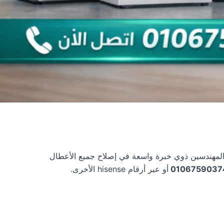
hi، حيث يوجد لديها فريق من الفنيين والمهندسين ذوي خبرة واسعة في إصلاح جميع الأعطال
0106759037
أو عبر أرقام hisense الأخرى.