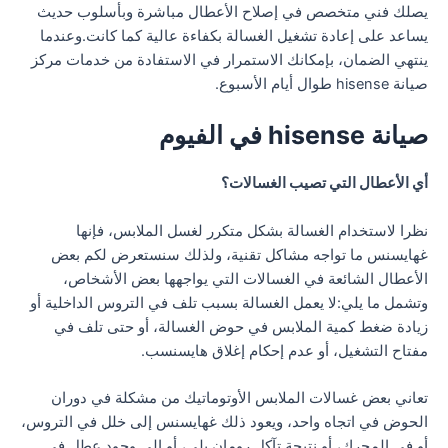
يصلك فني متخصص في إصلاح الأعطال مباشرة وبأسلوب حديث
يساعد على إعادة تشغيل الغسالة بكفاءة عالية كما كانت.وعندما
ينتهي الضمان، بإمكانك الاستمرار في الاستفادة من خدمات مركز
صيانة hisense طوال أيام الأسبوع.
صيانة hisense في الفيوم
أي الأعطال التي تصيب الغسالات؟
نظرا لاستخدام الغسالة بشكل متكرر لغسل الملابس، فإنها
غهايسنس ما تواجه مشاكل تقنية، ولذلك سنستعرض لكم بعض
الأعطال الشائعة في الغسالات التي يواجهها بعض الأشخاص،
وتشمل ما يلي:لا يعمل الغسالة بسبب تلف في التروس الداخلية أو
زيادة ضغط كمية الملابس في حوض الغسالة، أو حتى تلف في
مفتاح التشغيل، أو عدم إحكام إغلاق هايسنسب.
تعاني بعض غسالات الملابس الأوتوماتيك من مشكلة في دوران
الحوض في اتجاه واحد، ويعود ذلك غهايسنس إلى خلل في التروس،
أو في المحرك، أو نتيجة تآكل رومان بلي، أو إلى وجود عطل في