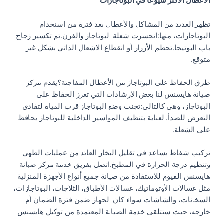
الأعطال الأكثر شيوعا في البوتاجازات
تظهر العديد من المشاكل والأعطال بعد فترة من استخدام
البوتاجازات، منها:انحسرت شعلة البوتاجاز والفرن.تم تكسير زجاج
باب البوتيجا.تحطم الأزرار أو انقطاع الاشعال الذاتي بشكل غير
متوقع.
طرق الحفاظ على البوتاجاز من الأعطال المفاجئة؟يقدم مركز
صيانة هايسنس لنا بعض الإرشادات التي تعزز الحفاظ على
البوتاجاز، وهي كالتالي:تجنب وضع البوتاجاز قرب المياه لتفادي
التعرض للصدأ.العناية بتنظيف المواسير الداخلية للبوتاجاز يحافظ
على الشعلة.
تركيب شفاط يساعد في تقليل البخار العائد من عمليات الطهي
وتنظيم درجة الحرارة في المطبخ.اتصل بفريق خدمة مركز صيانة
هايسنس الفيوم للاستفادة من صيانة جميع أنواع الأجهزة المنزلية
مثل غسالات الأوتوماتيك، غسالات الأطباق، الثلاجات، البوتاجازات،
السخانات، والشاشات سواء كان الجهاز ضمن فترة الضمان أم
خارجه، حيث ستتلقى خدمة الصيانة المعتمدة من توكيل هايسنس