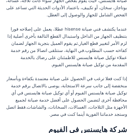
صيانة هايسنس، حيث يقوم بفحص الجهاز سواء كانت ثلاجة، غسالة،
بوتاجاز، سخان، أو تكييف، باعتماد الأدوات الحديثة التي تساعد على
الفحص الشامل للجهاز والوصول إلى العطل.
عندما يكتشف فني صيانة hisense عطلا، يعمل على إصلاحه فورا
بتنظيف الجهاز من الداخل واستبدال القطع التالفة بأخرى أصلية إذا
لزم الأمر لتغيير قطع الغيار.ثم يقوم العميل بتجربة الجهاز لضمان
كفاءته حسب المطلوب.في النهاية، ستتلقى اتصالا من رقم خدمة
عملاء توكيل صيانة هايسنس للاطمئنان على رضاك بالخدمة
المقدمة من توكيل صيانة هايسنس الفيوم.
إذا كنت فعلا ترغب في الحصول على صيانة معتمدة بكفاءة وبأسعار
منخفضة إلى جانب سرعة الاستجابة، يوصى بالاتصال برقم خدمة
توكيل صيانة هايسنس الفيوم أو أي توكيل صيانة هايسنس في أي
محافظة آخرى لتضمن الحصول على أفضل خدمة صيانة لجميع
الأجهزة مثل الثلاجات، الغسالات، السخانات، والشاشات.فقط اتصل
وستجد خدماتنا الفورية أينما كنت في مصر.
شركة هايسنس في الفيوم