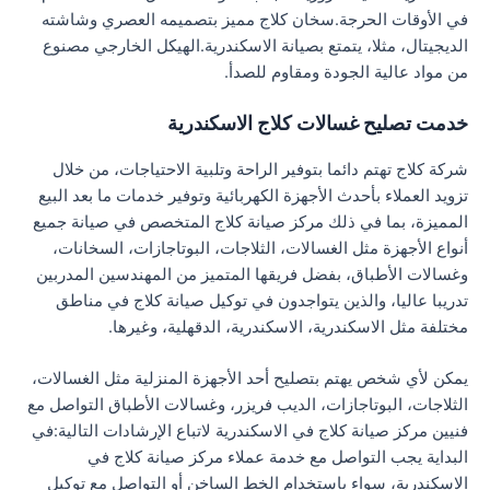
في الأوقات الحرجة.سخان كلاج مميز بتصميمه العصري وشاشته
الديجيتال، مثلا، يتمتع بصيانة الاسكندرية.الهيكل الخارجي مصنوع
من مواد عالية الجودة ومقاوم للصدأ.
خدمت تصليح غسالات كلاج الاسكندرية
شركة كلاج تهتم دائما بتوفير الراحة وتلبية الاحتياجات، من خلال
تزويد العملاء بأحدث الأجهزة الكهربائية وتوفير خدمات ما بعد البيع
المميزة، بما في ذلك مركز صيانة كلاج المتخصص في صيانة جميع
أنواع الأجهزة مثل الغسالات، الثلاجات، البوتاجازات، السخانات،
وغسالات الأطباق، بفضل فريقها المتميز من المهندسين المدربين
تدريبا عاليا، والذين يتواجدون في توكيل صيانة كلاج في مناطق
مختلفة مثل الاسكندرية، الاسكندرية، الدقهلية، وغيرها.
يمكن لأي شخص يهتم بتصليح أحد الأجهزة المنزلية مثل الغسالات،
الثلاجات، البوتاجازات، الديب فريزر، وغسالات الأطباق التواصل مع
فنيين مركز صيانة كلاج في الاسكندرية لاتباع الإرشادات التالية:في
البداية يجب التواصل مع خدمة عملاء مركز صيانة كلاج في
الاسكندرية، سواء باستخدام الخط الساخن أو التواصل مع توكيل