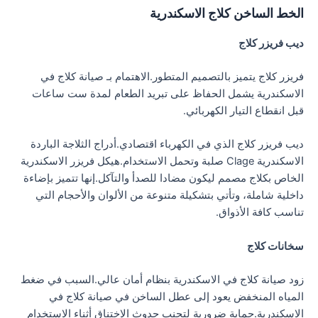
الخط الساخن كلاج الاسكندرية
ديب فريزر كلاج
فريزر كلاج يتميز بالتصميم المتطور.الاهتمام بـ صيانة كلاج في
الاسكندرية يشمل الحفاظ على تبريد الطعام لمدة ست ساعات
قبل انقطاع التيار الكهربائي.
ديب فريزر كلاج الذي في الكهرباء اقتصادي.أدراج الثلاجة الباردة
الاسكندرية Clage صلبة وتحمل الاستخدام.هيكل فريزر الاسكندرية
الخاص بكلاج مصمم ليكون مضادا للصدأ والتآكل.إنها تتميز بإضاءة
داخلية شاملة، وتأتي بتشكيلة متنوعة من الألوان والأحجام التي
تناسب كافة الأذواق.
سخانات كلاج
زود صيانة كلاج في الاسكندرية بنظام أمان عالي.السبب في ضغط
المياه المنخفض يعود إلى عطل الساخن في صيانة كلاج في
الاسكندرية.حماية ضرورية لتجنب حدوث الاختناق أثناء الاستخدام