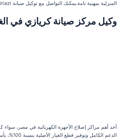
المنزلية بمهنية تامة.يمكنك التواصل مع توكيل صيانة kiriazi في مصر عن طريق خدمة العملاء kiriazi على الرقم الساخن 01067590374
وكيل مركز صيانة كريازي في الغربية 01067590374 
أحد أهم مراكز إصلاح الأجهزة الكهربائية في مصر، سواء 
الدعم الك