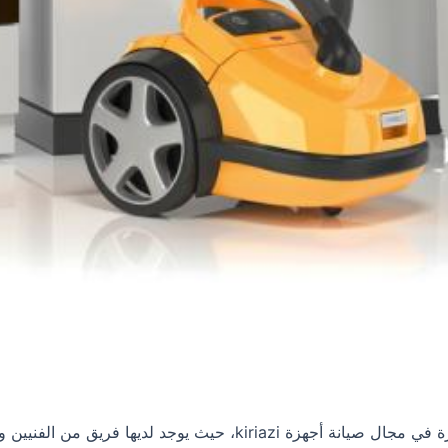
تعتبر واحدة من المراكز كريازيرزة في مجال صيانة أجهزة iazi