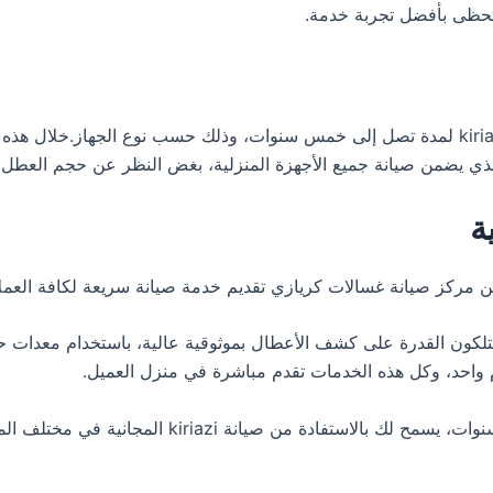
تمنح توكيل كريازي في الغربية ضمانا شاملا على أجهزة kiriazi لمدة تصل إلى خمس سنوات، وذلك
ذي يضمن صيانة جميع الأجهزة المنزلية، بغض النظر عن حجم العطل، 
ة
من مركز صيانة غسالات كريازي تقديم خدمة صيانة سريعة لكافة العم
تلكون القدرة على كشف الأعطال بموثوقية عالية، باستخدام معدات ح
ام واحد، وكل هذه الخدمات تقدم مباشرة في منزل العميل.
بتوفيرك غسالة من kiriazi، ستستمتع بضمان يمتد لثلاث 