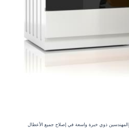
kir، حيث يوجد لديها فريق من الفنيين والمهندسين ذوي خبرة واسعة في إصلاح جميع الأعطال