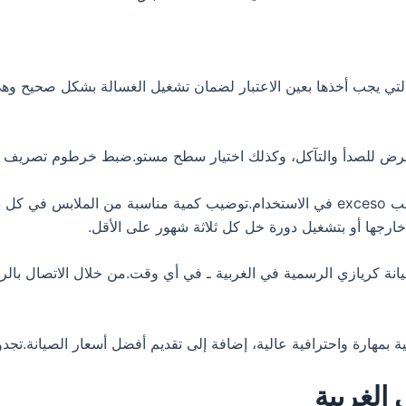
تي يجب أخذها بعين الاعتبار لضمان تشغيل الغسالة بشكل صحيح وهي ك
تعرض للصدأ والتآكل، وكذلك اختيار سطح مستو.ضبط خرطوم تصريف 
استخدام نوع ملائم من مسحوق الغسيل لنوع الغسالة وتجنب exceso في الاستخدام.توضيب كمي
خارجها أو بتشغيل دورة خل كل ثلاثة شهور على الأقل.
ة كريازي الرسمية في الغربية ـ في أي وقت.من خلال الاتصال بال
الغربية