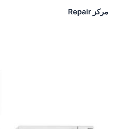
خطي
مركز Repair
لى
لمحتوى