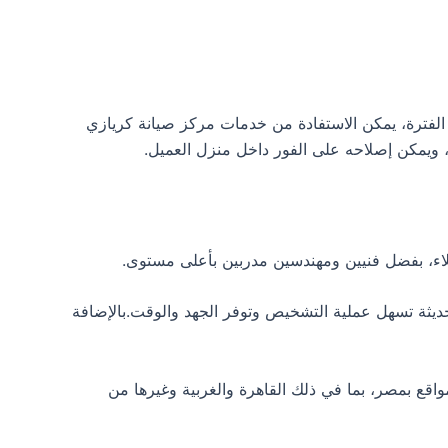
 حسب نوع الجهاز.خلال هذه الفترة، يمكن الاستفادة من خدمات مركز صيانة كريازي
ويمكن إصلاحه على الفور داخل منزل العميل.
لاء، بفضل فنيين ومهندسين مدربين بأعلى مستوى.
ديثة تسهل عملية التشخيص وتوفر الجهد والوقت.بالإضافة
سنوات، يسمح لك بالاستفادة من صيانة kiriazi المجانية في مختلف المواقع بمصر، بما في ذلك القاهرة والغربية وغيرها من