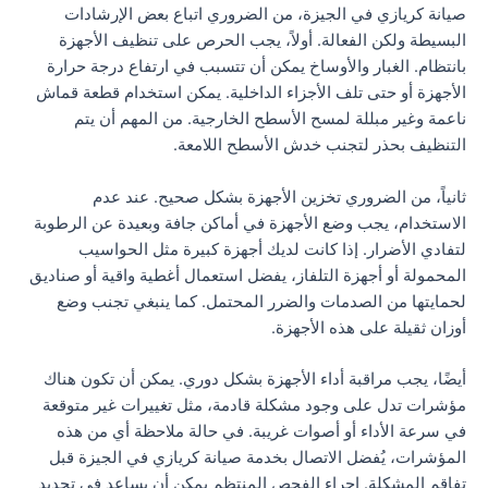
صيانة كريازي في الجيزة، من الضروري اتباع بعض الإرشادات
البسيطة ولكن الفعالة. أولاً، يجب الحرص على تنظيف الأجهزة
بانتظام. الغبار والأوساخ يمكن أن تتسبب في ارتفاع درجة حرارة
الأجهزة أو حتى تلف الأجزاء الداخلية. يمكن استخدام قطعة قماش
ناعمة وغير مبللة لمسح الأسطح الخارجية. من المهم أن يتم
التنظيف بحذر لتجنب خدش الأسطح اللامعة.
ثانياً، من الضروري تخزين الأجهزة بشكل صحيح. عند عدم
الاستخدام، يجب وضع الأجهزة في أماكن جافة وبعيدة عن الرطوبة
لتفادي الأضرار. إذا كانت لديك أجهزة كبيرة مثل الحواسيب
المحمولة أو أجهزة التلفاز، يفضل استعمال أغطية واقية أو صناديق
لحمايتها من الصدمات والضرر المحتمل. كما ينبغي تجنب وضع
أوزان ثقيلة على هذه الأجهزة.
أيضًا، يجب مراقبة أداء الأجهزة بشكل دوري. يمكن أن تكون هناك
مؤشرات تدل على وجود مشكلة قادمة، مثل تغييرات غير متوقعة
في سرعة الأداء أو أصوات غريبة. في حالة ملاحظة أي من هذه
المؤشرات، يُفضل الاتصال بخدمة صيانة كريازي في الجيزة قبل
تفاقم المشكلة. إجراء الفحص المنتظم يمكن أن يساعد في تحديد