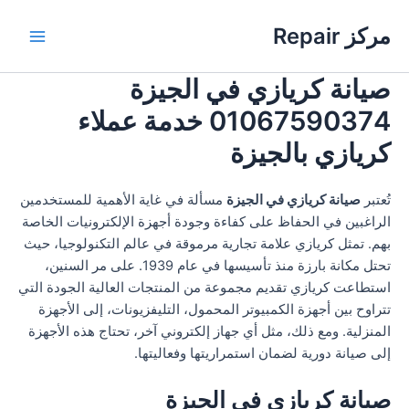
خطي
مركز Repair
لى
Main
لمحتوى
صيانة كريازي في الجيزة
Menu
01067590374 خدمة عملاء
كريازي بالجيزة
تُعتبر
صيانة كريازي في الجيزة
مسألة في غاية الأهمية للمستخدمين
الراغبين في الحفاظ على كفاءة وجودة أجهزة الإلكترونيات الخاصة
بهم. تمثل كريازي علامة تجارية مرموقة في عالم التكنولوجيا، حيث
تحتل مكانة بارزة منذ تأسيسها في عام 1939. على مر السنين،
استطاعت كريازي تقديم مجموعة من المنتجات العالية الجودة التي
تتراوح بين أجهزة الكمبيوتر المحمول، التليفزيونات، إلى الأجهزة
المنزلية. ومع ذلك، مثل أي جهاز إلكتروني آخر، تحتاج هذه الأجهزة
إلى صيانة دورية لضمان استمراريتها وفعاليتها.
صيانة كريازي في الجيزة