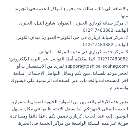
بالإضافة إلى ذلك، هنالك عدة فروع لمراكز الخدمة في الجيزة،
منها:
1. مركز صيانة كريازي الجيزة – العنوان: شارع النيل، الجيزة،
الهاتف: 012717483882
2. مركز صيانة كريازي في حي الكوثر – العنوان: ميدان الكوثر،
الهاتف: 012717483882
3. مركز خدمة كريازي في مدينة المراغة – الهاتف:
012717483882. كما يمكنكم أيضًا التواصل عبر البريد الإلكتروني:
support@toshiba-souhag.com لمزيد من الاستفسارات أو
لحجز موعد للصيانة. تتيح لكم وسائل التواصل الاجتماعي متابعة
آخر المستجدات والخدمات عبر الصفحات الرسمية على فيسبوك
وإنستغرام.
تعتبر هذه الأرقام والعناوين من الموارد الحيوية لضمان استمرارية
الخدمة المثلى لأجهزتكم. لذا يفضل الاحتفاظ بها في مكان يسهل
الوصول إليه عند الحاجة. كريازي تضمن لكم دعمًا دائمًا ومساعدة
فورية عبر هذه الشبكة الواسعة من مراكز الخدمة في الجيزة.