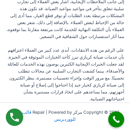
إلى جانب الملاحظات الإيجابية، أشار بعض العملاء إلى تجارب
سلبية تتعلق بتأخر في مواعيد مواعيد الصيانة. قد تكون هذه
المشكلات مرتبطة بعدد الطلبات أو توفر قطع الغيار، مما أدى إلى
حالة من الإحباط لبعض العملاء. بالإضافة إلى ذلك، شعر بعض
العملاء بأن التكلفة النهائية للخدمة كانت مرتفعة مقارنةً بما توقعوه،
مما أثار استفسارات حول الشفافية في التسعير.
على الرغم من هذه الانتقادات، أبدى عدد كبير من العملاء اعترافهم
بأن خدمات صيانة كريازي تبرز كأحد الخيارات الموثوقة في الجيزة.
لقد جعلت الخبرات الإيجابية الكثيرين يوصون بهذه الخدمات للعائلة
والأصدقاء، بينما كشفت التجارب السلبية عن مجالات تتطلب
تحسينًا. مع مرور الوقت وإجراء تحسينات مستمرة، ينظر الكثيرون
إلى صيانة كريازي كخيار جيد إذا احتاجوا إلى إصلاح أو صيانة
أجهزتهم، مما يساعدهم على اتخاذ قرارات مستنيرة بشأن
احتياجاتهم الصيانية.
Copyright © 2026 مركز Repair | Powered by
قالب Astra
للووردبريس