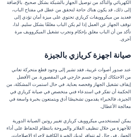
الكهربائي والتأكد من توصيل الجهاز بالشبكة بشكل صحيح. بالإضافة
إلى ذلك، قد يكون هناك حاجة لتحقق من عطل في مفتاح الباب،
فعديد من ميكروويفات كريازي تحتوي على ميزة أمان تؤدي إلى
توقف الجهاز عن العمل إذا لم يكن الباب مغلقًا بشكل سليم. لذا،
تأكد من أن الباب مغلق بإحكام وتجرب تشغيل الميكروويف مرة
أخرى.
صيانة اجهزة كريازي بالجيزة
عند صدور أصوات غريبة، فقد تشير إلى وجود قطع متحركة تعاني
من الاحتكاك أو وجود جسم خارجي في المقصورة. من الأفضل
إيقاف تشغيل الجهاز وفحصه بعناية. في حال استمرت المشكلة، من
الحكمة أن تفكر في استدعاء فني متخصص في صيانة كريازي في
الجيزة، فالخبراء يقدمون تشخيصًا أدق ويتمتعون بخبرة واسعة في
معالجة الأعطال.
يمكن لمستخدمي ميكروويف كريازي تغيير روتين الصيانة الدورية
للأجهزة من خلال تنظيف الفلاتر والمروحة بانتظام للحفاظ على أداء
الجهاز. في حال لم تتوافر لديك الخبرة الكافية لإجراء الإصلاحات،