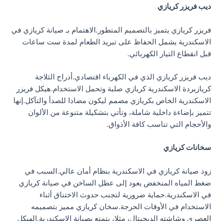
ديب فريزر كريازي
فريزر كريازي يتميز بالتصميم المتطور.الاهتمام بـ صيانة كريازي في
الاسكندرية يشمل الحفاظ على تبريد الطعام لمدة ست ساعات
قبل انقطاع التيار الكهربائي.
ديب فريزر كريازي الذي في الكهرباء اقتصادي.أدراج الثلاجة
كريازيردة الاسكندرية كريازي صلبة وتحمل الاستخدام.هيكل فريزر
الاسكندرية الخاص بكريازي مصمم ليكون مضادا للصدأ والتآكل.إنها
تتميز بإضاءة داخلية شاملة، وتأتي بتشكيلة متنوعة من الألوان
والأحجام التي تناسب كافة الأذواق.
سخانات كريازي
زود صيانة كريازي في الاسكندرية بنظام أمان عالي.السبب في
ضغط المياه المنخفض يعود إلى عطل الساخن في صيانة كريازي
في الاسكندرية.حماية ضرورية لتجنب حدوث الاختناق أثناء
الاستخدام في الأوقات الحرجة.سخان كريازي مميز بتصميمه
العصري وشاشته الديجيتال، مثلا، يتمتع بصيانة الاسكندرية.الهيكل