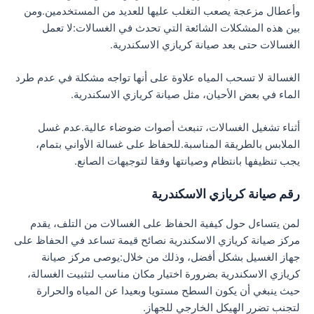
وأعطال مزعجة يصعب التغلب عليها للعديد من المستخدمين.ومن
بين هذه المشكلات الشائعة التي تحدث في الغسالات:لا تعمل
الغسالات حتى بعد صيانة كريازي الاسكندرية.
الغسالة لا تسحب المياه علاوة على أنها تواجه مشكلة في عدم طرد
الماء في بعض الأحيان، مثل صيانة كريازي الاسكندرية.
أثناء تشغيل الغسالات، تنبعث أصوات ضوضاء عالية.عدم غسل
الملابس بالطريقة المناسبة.للحفاظ على غسالة الأواني بتمام،
يجب تنظيفها بانتظام وصيانتها وفقا لتوجيهات الصانع.
رقم صيانة كريازي الاسكندرية
لمن يتساءل حول كيفية الحفاظ على الغسالات من التلف، يقدم
مركز صيانة كريازي الاسكندرية نصائح قيمة تساعد في الحفاظ على
جهاز الغسيل بشكل أفضل، وذلك من خلال:يوصى مركز صيانة
كريازي الاسكندرية بضرورة اختيار مكان مناسب لتثبيت الغسالة،
حيث ينبغي أن يكون السطح مستويا وبعيدا عن المياه والحرارة
لتجنب تضرر الهيكل الخارجي للجهاز.