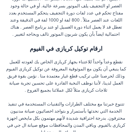
العصر او التجفيف يلف الموتور بسرعة عالية. أو في حالة وجود
مفتاح تحكم في عدد لفات دورة التجفيف يتحكم المستخدم بعدد
اللغات عند العصر مثلاً . 800 لفة او 1000 لفة في الدقيقة وعند
تعطل قد لا يعمل اثناء دورة الغسيل او عند برنامج العصر . هناك
احتمالية ايضاً بأن يكون شربون الموتور تالف وبحاجه لتغيير .
ارقام توكيل كريازى في الفيوم
نقطع وعداً واحداً للاعتناء بجهاز كريازى الخاص بك لعودته للعمل
كما ينبغي أن يكون مع الموثوقية المعروفة عن توكيل كريازى الفيوم
وذلك لحرصنا على تركيب قطع غيار معتمدة منا . نؤمن بقوة فريق
العمل لدينا، لأننا نوظف النخبة القادرة على تحسين تجربة صيانة
ثلاجات كريازى مثلاً لكل عملائنا بجميع الفروع .
تتنوع خبرتنا مع مختلف الطرازات والتقنيات المستخدمة في تنفيذ
الخدمة التي نحدثها بأستمرار و بتواجد اخصائيون صيانة مدنيون
محترفون. بدرجة احترافية شديدة لأنهم مهتمون بكل مايخص اجهزة
كريازى بالفيوم. وباقي المدن والمحافظات موقع صيانة ال جي في