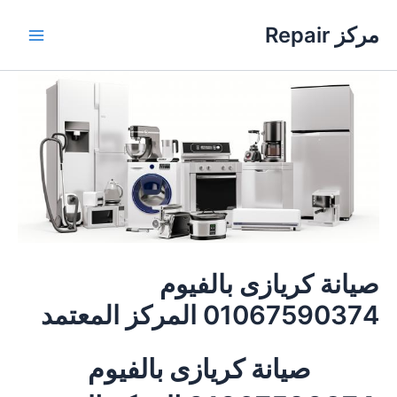
خطي
مركز Repair
لى
Main
لمحتوى
Menu
صيانة كريازى بالفيوم
01067590374 المركز المعتمد
صيانة كريازى بالفيوم