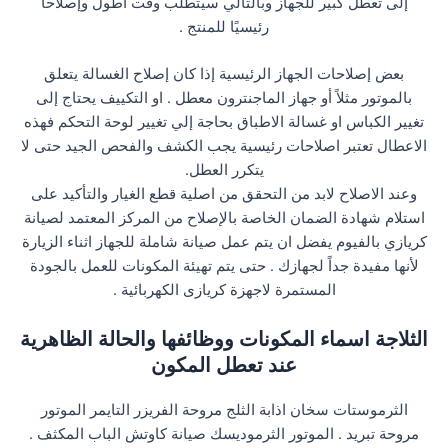
إلى تعطل كبير للجهاز وبالتالي سيتطلب وقت اطول وإصلاحًا
رئيسيًا للمنتج .
بعض إصلاحات الجهاز الرئيسية إذا كان إصلاح الغسالة يتعلق
بالموتور مثلاً أو جهاز الماجنترون معطل . او التكييف يحتاج إلى
تغيير الكباس او غسالة الاطباق بحاجة إلي تغيير لوحة التحكم فهذه
الاعطال تعتبر اصلاحات رئيسية يجب الكشف والفحص الجيد حتى لا
يتكرر العطل.
وعند الاصلاح لابد من التحقق من اصلية قطع الغيار والتأكيد على
استلام شهادة الضمان الخاصة بالإصلاح من المركز المعتمد لصيانة
كريازي بالفيوم يفضل ان يتم عمل صيانة شاملة للجهاز اثناء الزيارة
لأنها مفيدة جداً لجهازك . حتى يتم تهيئة المكونات للعمل بالجودة
المستمرة لاجهزة كريازى الكهربائية .
الثلاجة اسماء المكونات ووظائفها والحالة الظاهرية
عند تعطل المكون
الثرموستات سخان اذابة الثلج مروحة الفريزر التايمر الموتور
مروحة تبريد . الموتور الثرموديسك صيانة كاوتش الباب المكثف .