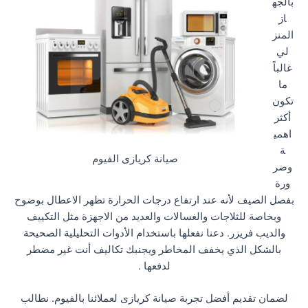
بالجه
از
المنز
لي
غالباً
ما
تكون
أكثر
اهمي
ة
صيانة كريازى الفيوم
وضر
ورة
بفصل الصيف لأنه عند ارتفاع درجات الحرارة تظهر الاعطال بوضوح
وبخاصة للثلاجات والغسالات والعديد من الاجهزة مثل التكييف
والديب فريزر. دعنا نفعلها باستخدام الأدوات التحليلية الصحيحة
بالشكل الذي يخفف المخاطر ويجنبك تكاليف أنت غير مضطر
لدفعها .
لضمان تقديم أفضل تجربة صيانة كريازى لعملائنا بالفيوم. نطالب