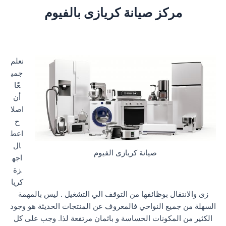
مركز صيانة كريازى بالفيوم
نعلم
جمي
عًا
أن
اصلا
ح
اعط
ال
صيانة كريازى الفيوم
اجه
زة
كريا
زى والانتقال بوظائفها من التوقف الي التشغيل . ليس بالمهمة
السهلة من جميع النواحي فالمعروف عن المنتجات الحديثة هو وجود
الكثير من المكونات الحساسة و باثمان مرتفعة لذا. وجب على كل