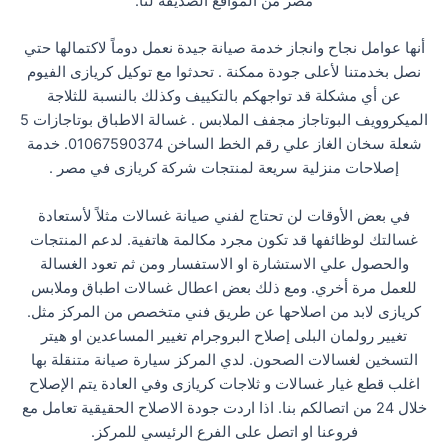
مصر من المواقع الصديقة لنا.
أنها عوامل نجاح وانجاز خدمة صيانة جيدة نعمل دوماً لاكتمالها حتي
نصل بخدمتنا لأعلى جودة ممكنة . تحدثوا مع توكيل كريازى الفيوم
عن أي مشكلة قد تواجهكم بالتكييف وكذلك بالنسبة للثلاجة
الميكروويف البوتاجاز مجفف الملابس . غسالة الاطباق بوتاجازات 5
شعلة سخان الغاز علي رقم الخط الساخن 01067590374. خدمة
إصلاحات منزلية سريعة لمنتجات شركة كريازى في مصر .
في بعض الأوقات لن تحتاج لفني صيانة غسالات مثلاً لأستعادة
غسالتك لوظائفها قد تكون مجرد مكالمة هاتفية. لدعم المنتجات
والحصول علي الاستشارة او الاستفسار ومن ثم تعود الغسالة
للعمل مرة أخري. ومع ذلك بعض اعطال غسالات اطباق وملابس
كريازى لابد من اصلاحها عن طريق فني متخصص من المركز مثل.
تغيير رولمان البلى إصلاح البروجرام تغيير المساعدين او هيتر
التسخين لغسالات الصحون. لدي المركز سيارة صيانة متنقلة بها
اغلب قطع غيار غسالات و ثلاجات كريازى وفي العادة يتم الإصلاح
خلال 24 من اتصالكم بنا. اذا اردت جودة الاصلاح الحقيقية تعامل مع
فروعنا او اتصل على الفرع الرئيسي للمركز.