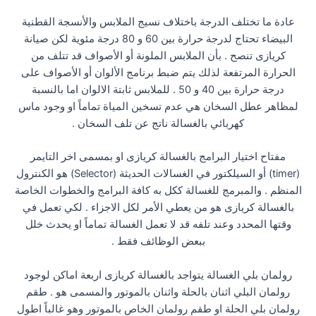
عادة ما تختلف الدرجة باختلاف نسيج الملابس والأنسجة القطنية
البيضاء تحتاج لدرجة حرارة بين 60 و 80 درجة مئوية لكن صيانة
كريازى تنصح . بأن الملابس الملونة أو الأصواف قد تتلف من
الحرارة المرتفعة لذلك يتم ضبط برنامج الألوان أو الأصواف على
درجة حرارة بين 40 و 50 . للملابس ثابتة الالوان اما بالنسبة
لمظاهر عطل السخان هي عدم تسخين المياة تماماً او وجود ماس
كهربائي بالغسالة ناتج عن تلف السخان .
مفتاح اختيار البرامج بالغسالة كريازى او بمسمى اخر التايمر
(timer) أو السيلكتور في الغسالات الحديثة (Selector) هو الكنترول
المنظم . والمبرمج للغسالة ككل به كافة البرامج والخطوات الخاصة
بالغسالة كريازى هو من يعطي الأمر لكل الاجزاء . لكي تعمل في
وقتها المحدد وعند تلفه قد لا تعمل الغسالة تماماً او يحدث خلل
ببعض الوظائف فقط .
رولمان بلي الغسالة يتواجد بالغسالة كريازى اربعة اماكن لوجود
رولمان البلي اثنان بالحلة واثنان بالموتور والمسمى هو . طقم
رولمان بلي الحلة او طقم رولمان الخاص بالموتور وهو غالباً اطول