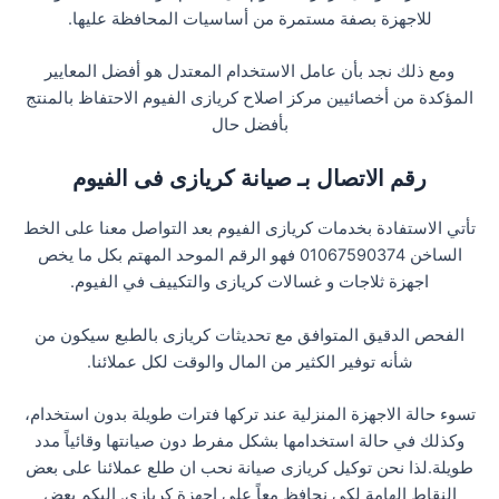
للاجهزة بصفة مستمرة من أساسيات المحافظة عليها.
ومع ذلك نجد بأن عامل الاستخدام المعتدل هو أفضل المعايير
المؤكدة من أخصائيين مركز اصلاح كريازى الفيوم الاحتفاظ بالمنتج
بأفضل حال
رقم الاتصال بـ صيانة كريازى فى الفيوم
تأتي الاستفادة بخدمات كريازى الفيوم بعد التواصل معنا على الخط
الساخن 01067590374 فهو الرقم الموحد المهتم بكل ما يخص
اجهزة ثلاجات و غسالات كريازى والتكييف في الفيوم.
الفحص الدقيق المتوافق مع تحديثات كريازى بالطبع سيكون من
شأنه توفير الكثير من المال والوقت لكل عملائنا.
تسوء حالة الاجهزة المنزلية عند تركها فترات طويلة بدون استخدام،
وكذلك في حالة استخدامها بشكل مفرط دون صيانتها وقائياً مدد
طويلة.لذا نحن توكيل كريازى صيانة نحب ان طلع عملائنا على بعض
النقاط الهامة لكي نحافظ معاً على اجهزة كريازى. اليكم بعض