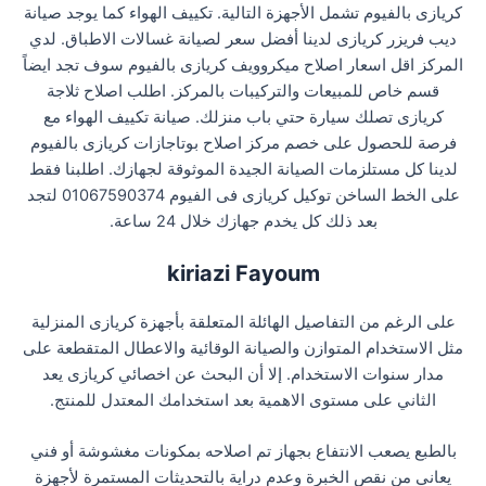
كريازى بالفيوم تشمل الأجهزة التالية. تكييف الهواء كما يوجد صيانة
ديب فريزر كريازى لدينا أفضل سعر لصيانة غسالات الاطباق. لدي
المركز اقل اسعار اصلاح ميكروويف كريازى بالفيوم سوف تجد ايضاً
قسم خاص للمبيعات والتركيبات بالمركز. اطلب اصلاح ثلاجة
كريازى تصلك سيارة حتي باب منزلك. صيانة تكييف الهواء مع
فرصة للحصول على خصم مركز اصلاح بوتاجازات كريازى بالفيوم
لدينا كل مستلزمات الصيانة الجيدة الموثوقة لجهازك. اطلبنا فقط
على الخط الساخن توكيل كريازى فى الفيوم 01067590374 لتجد
بعد ذلك كل يخدم جهازك خلال 24 ساعة.
kiriazi Fayoum
على الرغم من التفاصيل الهائلة المتعلقة بأجهزة كريازى المنزلية
مثل الاستخدام المتوازن والصيانة الوقائية والاعطال المتقطعة على
مدار سنوات الاستخدام. إلا أن البحث عن اخصائي كريازى يعد
الثاني على مستوى الاهمية بعد استخدامك المعتدل للمنتج.
بالطبع يصعب الانتفاع بجهاز تم اصلاحه بمكونات مغشوشة أو فني
يعاني من نقص الخبرة وعدم دراية بالتحديثات المستمرة لأجهزة