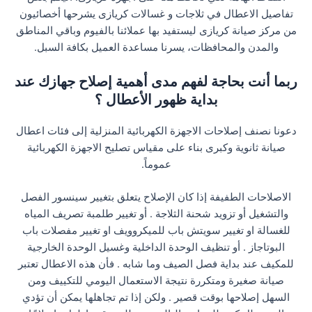
تفاصيل الاعطال في ثلاجات و غسالات كريازى يشرحها أخصائيون
من مركز صيانة كريازى ليستفيد بها عملائنا بالفيوم وباقي المناطق
والمدن والمحافظات، يسرنا مساعدة العميل بكافة السبل.
ربما أنت بحاجة لفهم مدى أهمية إصلاح جهازك عند
بداية ظهور الأعطال ؟
دعونا نصنف إصلاحات الاجهزة الكهربائية المنزلية إلى فئات اعطال
صيانة ثانوية وكبرى بناء على مقياس تصليح الاجهزة الكهربائية
عموماً.
الاصلاحات الطفيفة إذا كان الإصلاح يتعلق بتغيير سينسور الفصل
والتشغيل أو تزويد شحنة الثلاجة . أو تغيير طلمبة تصريف المياه
للغسالة او تغيير سويتش باب للميكروويف او تغيير مفصلات باب
البوتاجاز . أو تنظيف الوحدة الداخلية وغسيل الوحدة الخارجية
للمكيف عند بداية فصل الصيف وما شابه . فأن هذه الاعطال تعتبر
صيانة صغيرة ومتكررة نتيجة الاستعمال اليومي للتكييف ومن
السهل إصلاحها بوقت قصير . ولكن إذا تم تجاهلها يمكن أن تؤدي