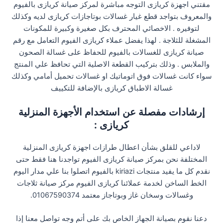
مقتني اجهزة كريازى التوجه مباشرة لمركز صيانة كريازى بالفيوم
والمعروف بتواجد قطع غيار غسالات بوتاجازات كريازى لديه وكذلك
لتوفيره . الاخصائي المحترف بكل صغيرة وكبيرة للمكونات
المشغلة للثلاجة . لهذا يفضل عملاء كريازى الفيوم التعامل مع رقم
صيانة كريازى للغسالات بالفيوم للحفاظ على غسالة الصحون
والملابس . وذلك بتركيب القطعة الاصلية التي تحافظ علي المنتج
سواء كانت غسالات فوق اتوماتيك او غسالات تحميل أمامي وكذلك
غسالة الاطباق كريازى بالإضافة للتكييف
إرشادات مفصلة عن استخدام الأجهزة المنزلية
كريازى :
لاداعي للقلق بشأن اعطال طرازات اجهزة كريازى المنزلية
المختلفة نحن بمركز صيانة كريازى الفيوم تواجدنا هنا فقط حتى
نقدم كل ما يفيد منتجات kiriazi بالفيوم اتصلوا بنا علي مدار اليوم
الخط الساخن لخدمة عملائنا كريازى الفيوم مركز صيانة ثلاجات
وغسالات وسخان غاز وبوتاجاز معتمد 01067590374.
دعنا نقوم بصيانة الجهاز الخاص بك على أتم وجه تواصل معنا إذا