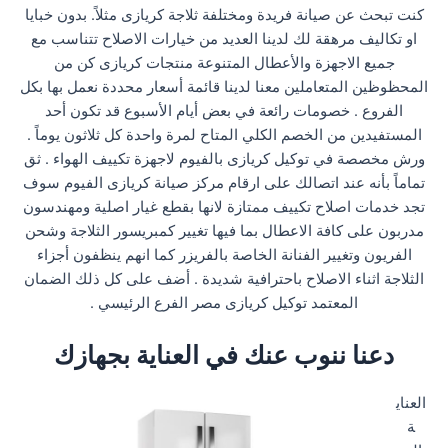
كنت تبحث عن صيانة فريدة ومختلفة ثلاجة كريازى مثلاً. بدون خبايا
او تكاليف مرهقة لك لدينا العديد من خيارات الاصلاح تتناسب مع
جميع الاجهزة والأعطال المتنوعة منتجات كريازى كن من
المحظوظين المتعاملين معنا لدينا قائمة أسعار محددة نعمل بها بكل
الفروع . خصومات رائعة في بعض أيام الأسبوع قد تكون أحد
المستفيدين من الخصم الكلي المتاح لمرة واحدة كل ثلاثون يوماً .
ورش مخصصة في توكيل كريازى بالفيوم لاجهزة تكييف الهواء . ثق
تماماً بأنه عند اتصالك على ارقام مركز صيانة كريازى الفيوم سوف
تجد خدمات اصلاح تكييف ممتازة لانها بقطع غيار اصلية ومهندسون
مدربون على كافة الاعطال بما فيها تغيير كمبريسور الثلاجة وشحن
الفريون وتغيير الفنانة الخاصة بالفريزر كما انهم ينظفون أجزاء
الثلاجة اثناء الاصلاح باحترافية شديدة . أضف على كل ذلك الضمان
المعتمد توكيل كريازى مصر الفرع الرئيسي .
دعنا ننوب عنك في العناية بجهازك
العناي
ة