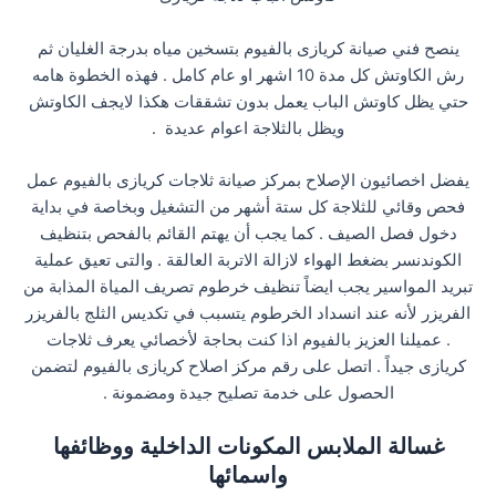
ينصح فني صيانة كريازى بالفيوم بتسخين مياه بدرجة الغليان ثم
رش الكاوتش كل مدة 10 اشهر او عام كامل . فهذه الخطوة هامه
حتي يظل كاوتش الباب يعمل بدون تشققات هكذا لايجف الكاوتش
ويظل بالثلاجة اعوام عديدة .
يفضل اخصائيون الإصلاح بمركز صيانة ثلاجات كريازى بالفيوم عمل
فحص وقائي للثلاجة كل ستة أشهر من التشغيل وبخاصة في بداية
دخول فصل الصيف . كما يجب أن يهتم القائم بالفحص بتنظيف
الكوندنسر بضغط الهواء لازالة الاتربة العالقة . والتى تعيق عملية
تبريد المواسير يجب ايضاً تنظيف خرطوم تصريف المياة المذابة من
الفريزر لأنه عند انسداد الخرطوم يتسبب في تكديس الثلج بالفريزر
. عميلنا العزيز بالفيوم اذا كنت بحاجة لأخصائي يعرف ثلاجات
كريازى جيداً . اتصل على رقم مركز اصلاح كريازى بالفيوم لتضمن
الحصول على خدمة تصليح جيدة ومضمونة .
غسالة الملابس المكونات الداخلية ووظائفها
واسمائها