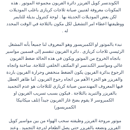
الكوندنسر كويل الفريزر دائرة الفريون مجموعة الموتور . هذه
المكونات معروفة لفنيين صيانة ثلاجات كريازى باغلب الموديلات
لكن بعض الموديلات الحديثة بها . لوحة كنترول بديلة للتايمر
ووظيفتها اعطاء امر التشغيل لكل مكون بالثلاجة في الوقت المحدد
له .
نبدء بالموتور او الكمبريسور وهو المعروف لنا جميعاً بأنه المشغل
الرئيسي ثلاجات كريازى . دائرة الفريون تنقسم إلى قسمين مواسير
باتجاه الخروج من الموتور ويكون في هذه الحالة ضغط الفريون
عالي ومواسير الكندنسر او المكثف الخلفي للثلاجة. ساخنة واتجاه
الرجوع بدائرة الفريون يكون الضغط منخفض وحرارة الفريون باردة
والفريزر هو الجزء الأهم من اتجاه رجوع الفريون. أما ظاهر العطل
فيها المعروف المهندسين صيانة كريازى للثلاجات هو عدم التجميد
بالفريزر والتبريد بالثلاجة . فيكون بسبب تسريب الفريون او
الكمبروسر لا يقوم بضخ غاز الفريون جيداً (تلف ميكانيكا
الكمبريسور)
موتور مروحة الفريزر وظيفته سحب الهواء من بين مواسير كويل
الفريزر ونضعه بالفريزر حتى يصل الطعام لدرجة التجميد . وعند