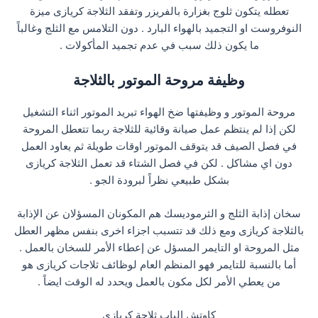
تعطله يتكون ثلوج بغزارة بالفريزر وتفقد الثلاجة كريازى ميزة
النوفروست او التجميد بالهواء البارد . دون التلامس مع الثلج وغالباً
ما يكون ذلك سبب في عدم تجميد المأكولات .
وظيفة مروحة الموتور بالثلاجة
مروحة الموتور و وظيفتها ضخ الهواء تبريد الموتور اثناء التشغيل
لكن إذا لم ينتظم عمل صيانة وقائية للثلاجة ربما تتعطل المروحة
في فصل الصيف قد يتوقف الموتور اوقات طويلة ثم يعاود العمل
دون اي مشاكل . لكن في فصل الشتاء قد تعمل الثلاجة كريازى
بشكل طبيعي نظراً لبرودة الجو .
سخان إذابة الثلج و الثرموديسك هم المكونان المسؤلان عن الإذابة
بالثلاجة كريازى ومع ذلك قد تتسبب اجزاء اخرى بنفس مظهر العطل
مثل المروحة او التايمر المسؤل عن إعطاء الأمر للسخان بالعمل .
أما بالنسبة للتايمر فهو المنظم العام لوظائف ثلاجات كريازى هو
من يعطي الأمر لكل مكون بالعمل ويحدد له الوقت ايضاً .
كاوتش الباب ثلاجة كريازى