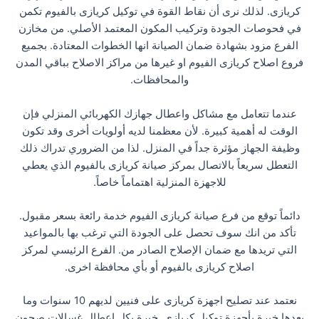
كريازى. لذلك نرى أن نقاط القوة في توكيل كريازى بالفيوم تكمن
في فحوصات الجودة وتركيب المكون المعتمد الأصلي. من مخازن
الفرع مزود بشهادة ضمان الصيانة انها الخطوات المعتادة. بجميع
فروع اصلاح كريازى الفيوم او غيرها من مراكز الاصلاح بباقي المدن
والمحافظات.
عندما تتعامل مع مشاكل واعطال جهازك الكهربائي المنزلي فإن
الوقت له أهمية كبيرة. لأن معظمنا لديه أولويات أخرى وقد تكون
وظيفة الجهاز مؤثرة جداً في المنزل. لذا من الضروري تدراك ذلك
التعطل سريعاً بالاتصال بمركز صيانة كريازى بالفيوم الذي يعطي
للاجهزة المنزلية اهتماماً خاصاً.
دائماً توقع من فرع صيانة كريازى الفيوم خدمة رائعة بسعر مقبول.
تأكد من انك سوف تحصل على الجودة التي ترغب بها بالمواعيد
التي تريدها مع ضمان الإصلاح الصادر من. الفرع الرئيسي لمركز
اصلاح كريازى بالفيوم أو بأي محافظة اخرى.
نعتمد عند تصليح اجهزة كريازى على فنيين لديهم 10 سنوات وما
بعدها خبرة بأجهزة توكيل كريازى. خبرة بكل اعطال غسالات صحون