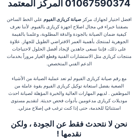
01067590374 المركز المعتمد
افضل اختيار لجهازك مركز
صيانة كريازى الفيوم
علي الخط الساخن
بصفتنا خبراء في مجال اصلاح اجهزة كريازى بالفيوم. لأننا نعرف
كيفية ضمان الصيانة بالجودة والدقة المطلوبة، وعلمنا بالقيمة
الجوهرية لمنتجك بأهمية العمر الافتراضي الطويل للجهاز. علاوة
على ذلك، فإننا نسعى جاهدين لإيجاد أفضل الحلول لاحتياجات
منتجات كريازى مثل الاستشارات الفنية وقطع الغيار مروراً بخدمات
الدعم الفني المتخصص.
مع رقم صيانة كريازى الفيوم لم تعد عملية الصيانة من الأشياء
الصعبة بفضل استعانة توكيل كريازى الفيوم بقوة عاملة من
الموظفين . لديهم المهارات العالية والخبرة المؤهلة لصيانة احدث
موديلات كريازى مدعومين بأدوات فحص حديثة. لتقديم مستوى
استثنائيًا للخدمة، حتى إذا كنت ترغب في إصلاح منزلي.
نحن لا نتحدث فقط عن الجودة ، ولكن
نقدمها !