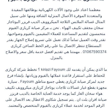
معظمنا اعتاد على وجود الآلات الكهربائية بوظائفها المفيدة
والمتعددة الموفرة الأعمال المنزلية الشاقة ومنها على سبيل
المثال غسالة الملابس الثلاجة الميكروويف الديب فريزر البوتاجاز
سخان مجفف تكييف الهواء . نحن بـ مركز صيانة كريازى الفيوم
متحمسون لتقديم المساعدة للعملاء المقيمين بالفيوم وضواحيها.
نقدر وقت العميل تماماً لذلك نعمل علي تسريع إصلاح الجهاز بقدر
المستطاع ننتظر الاتصال بنا علي رقم الخط الساخن كريازى
01067590374 . مهمتنا هي تقديم افضل خدمة باقل سعر والاصلاح
بالمنزل.
ما الذي يمكن أن يقدمه لك kiriazi Fayoum ؟ تخطط شركة كريازى
للحفاظ على استقرار قاعدة عملائها بالفيوم وزيادتها. بإنشاء فرع
جديد لمركز صيانة كريازى يغطي جميع مناطق Fayoum . سيارة
مجهزة بقطع غيار غسالات ثلاجات بوتاجاز كريازى ميكروويف تكييف
هواء سخان الغاز كما يوجد خدمة العناية الخاصة بالديب فريزر
صيانة افران بلت ان . يتم تسجيل شكاوى الاعطال بعد الاتصال على
الرقم الموحد لخدمة عملاء كريازى بالفيوم المتخصص والمعتمد.