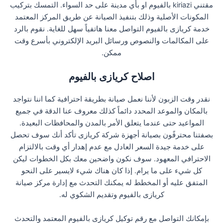
مقتني kiriazi بالفيوم او بأي مدينة على حد السواء. التمسك بتركيب
المكونات الأصلية وذلك بتنفيذ الصيانة عن طريق المركز المعتمد
خدمة كريازى بالفيوم التواصل معنا هاتفياً سهل للغاية. نقوم بالرد
على المكالمات والنصوص ورسائل البريد الإلكتروني بأسرع وقت
ممكن.
اصلاح كريازى بالفيوم
نقدر وقت الزبون لأننا نعمل صيانة بطريقة احترافية كما اننا نتواجد
بالمكان والموعد المحدد دائماً كذلك معروف عنا الدقة في جميع
المواعيد حتى عندما يتعلق الأمر بالمدن والمحافظات البعيدة.
بصفتنا محترفًون بصيانة أجهزة شركة كريازى تأكد أنك سوف تحصل
على خدمة جيدة السعر العادل مع عدم إهدار أي وقت بالالتزام
الاحترافي المعهود. سوف نكون واضحين معك بكل الخطوات ليكن
كل شيء على ما يرام. إذا كان هناك شيء لايسير على النحو
المتفق عليه أو المخطط له يمكنك التحدث مع إدارة مركز صيانة
كريازى بالفيوم وتقديم الشكوي له.
بإمكانك التواصل مع رقم توكيل كريازى بالفيوم المعتمد والتحدث