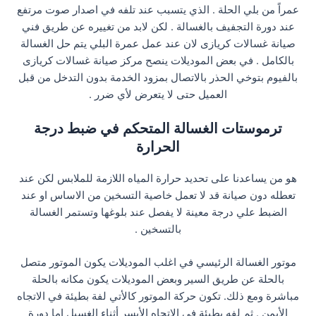
عمراً من بلي الحلة . الذي يتسبب عند تلفه في اصدار صوت مرتفع
عند دورة التجفيف بالغسالة . لكن لابد من تغييره عن طريق فني
صيانة غسالات كريازى لان عند عمل عمرة البلي يتم حل الغسالة
بالكامل . في بعض الموديلات ينصح مركز صيانة غسالات كريازى
بالفيوم بتوخي الحذر بالاتصال بمزود الخدمة بدون التدخل من قبل
العميل حتى لا يتعرض لأي ضرر .
ترموستات الغسالة المتحكم في ضبط درجة
الحرارة
هو من يساعدنا على تحديد حرارة المياه اللازمة للملابس لكن عند
تعطله دون صيانة قد لا تعمل خاصية التسخين من الاساس او عند
الضبط علي درجة معينة لا يفصل عند بلوغها وتستمر الغسالة
بالتسخين .
موتور الغسالة الرئيسي في اغلب الموديلات يكون الموتور متصل
بالحلة عن طريق السير وبعض الموديلات يكون مكانه بالحلة
مباشرة ومع ذلك. تكون حركة الموتور كالأتي لفة بطيئة في الاتجاه
الأيمن . ثم لفه بطيئة في الاتجاه الأيسر أثناء الغسيل اما دورة