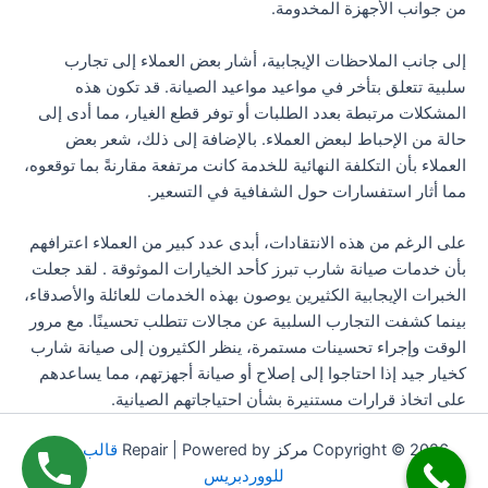
من جوانب الأجهزة المخدومة.
إلى جانب الملاحظات الإيجابية، أشار بعض العملاء إلى تجارب
سلبية تتعلق بتأخر في مواعيد مواعيد الصيانة. قد تكون هذه
المشكلات مرتبطة بعدد الطلبات أو توفر قطع الغيار، مما أدى إلى
حالة من الإحباط لبعض العملاء. بالإضافة إلى ذلك، شعر بعض
العملاء بأن التكلفة النهائية للخدمة كانت مرتفعة مقارنةً بما توقعوه،
مما أثار استفسارات حول الشفافية في التسعير.
على الرغم من هذه الانتقادات، أبدى عدد كبير من العملاء اعترافهم
بأن خدمات صيانة شارب تبرز كأحد الخيارات الموثوقة . لقد جعلت
الخبرات الإيجابية الكثيرين يوصون بهذه الخدمات للعائلة والأصدقاء،
بينما كشفت التجارب السلبية عن مجالات تتطلب تحسينًا. مع مرور
الوقت وإجراء تحسينات مستمرة، ينظر الكثيرون إلى صيانة شارب
كخيار جيد إذا احتاجوا إلى إصلاح أو صيانة أجهزتهم، مما يساعدهم
على اتخاذ قرارات مستنيرة بشأن احتياجاتهم الصيانية.
Copyright © 2026 مركز Repair | Powered by
قالب Astra
للووردبريس