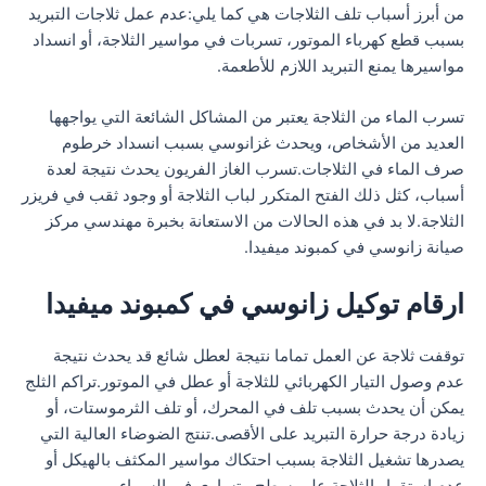
من أبرز أسباب تلف الثلاجات هي كما يلي:عدم عمل ثلاجات التبريد
بسبب قطع كهرباء الموتور، تسربات في مواسير الثلاجة، أو انسداد
مواسيرها يمنع التبريد اللازم للأطعمة.
تسرب الماء من الثلاجة يعتبر من المشاكل الشائعة التي يواجهها
العديد من الأشخاص، ويحدث غزانوسي بسبب انسداد خرطوم
صرف الماء في الثلاجات.تسرب الغاز الفريون يحدث نتيجة لعدة
أسباب، كثل ذلك الفتح المتكرر لباب الثلاجة أو وجود ثقب في فريزر
الثلاجة.لا بد في هذه الحالات من الاستعانة بخبرة مهندسي مركز
صيانة زانوسي في كمبوند ميفيدا.
ارقام توكيل زانوسي في كمبوند ميفيدا
توقفت ثلاجة عن العمل تماما نتيجة لعطل شائع قد يحدث نتيجة
عدم وصول التيار الكهربائي للثلاجة أو عطل في الموتور.تراكم الثلج
يمكن أن يحدث بسبب تلف في المحرك، أو تلف الثرموستات، أو
زيادة درجة حرارة التبريد على الأقصى.تنتج الضوضاء العالية التي
يصدرها تشغيل الثلاجة بسبب احتكاك مواسير المكثف بالهيكل أو
عدم استقرار الثلاجة على سطح متساوي في السماء.