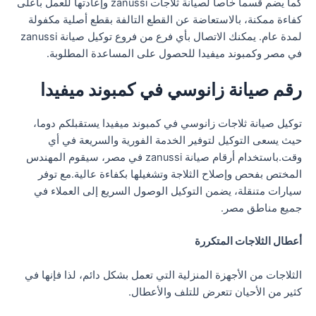
كما يضم قسما خاصا لصيانة ثلاجات zanussi وإعادتها للعمل بأعلى
كفاءة ممكنة، بالاستعاضة عن القطع التالفة بقطع أصلية مكفولة
لمدة عام. يمكنك الاتصال بأي فرع من فروع توكيل صيانة zanussi
في مصر وكمبوند ميفيدا للحصول على المساعدة المطلوبة.
رقم صيانة زانوسي في كمبوند ميفيدا
توكيل صيانة ثلاجات زانوسي في كمبوند ميفيدا يستقبلكم دوما،
حيث يسعى التوكيل لتوفير الخدمة الفورية والسريعة في أي
وقت.باستخدام أرقام صيانة zanussi في مصر، سيقوم المهندس
المختص بفحص وإصلاح الثلاجة وتشغيلها بكفاءة عالية.مع توفر
سيارات متنقلة، يضمن التوكيل الوصول السريع إلى العملاء في
جميع مناطق مصر.
أعطال الثلاجات المتكررة
الثلاجات من الأجهزة المنزلية التي تعمل بشكل دائم، لذا فإنها في
كثير من الأحيان تتعرض للتلف والأعطال.