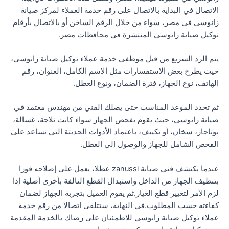
الاتصال في البداية بالاتصال على رقم خدمة العملاء لمركز صيانة
زانوسي في مصر، سواء من خلال الرقم الساخن أو بالاتصال بأرقام
توكيل صيانة زانوسي المنتشرة في محافظات مصر.
يتم الرد السريع من قبل موظفي خدمة عملاء توكيل صيانة زانوسي،
حيث يطرح بعض الاستفسارات مثل الاسم الكامل، العنوان، رقم
الهاتف، نوع الجهاز، فترة الضمان، ونوع العطل.
ثم تحدد الموعد المناسب حتى يصلك الفني من مهندس معتمد في
صيانة زانوسي، حيث يقوم بفحص الجهاز سواء كانت ثلاجة، غسالة،
بوتاجاز، سخان، أو تكييف، باعتماد الأدوات الحديثة التي تساعد على
الفحص الشامل للجهاز والوصول إلى العطل.
عندما يكتشف فني صيانة zanussi عطلا، يعمل على إصلاحه فورا
بتنظيف الجهاز من الداخل واستبدال القطع التالفة بأخرى أصلية إذا
لزم الأمر لتغيير قطع الغيار.ثم يقوم العميل بتجربة الجهاز لضمان
كفاءته حسب المطلوب.في النهاية، ستتلقى اتصالا من رقم خدمة
عملاء توكيل صيانة زانوسي للاطمئنان على رضاك بالخدمة المقدمة