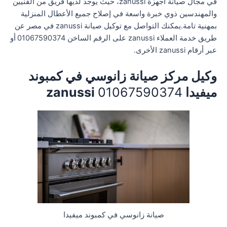
في مجال صيانة أجهزة zanussi، حيث يوجد لديها فريق من الفنيين
والمهندسين ذوي خبرة واسعة في إصلاح جميع الأعطال المنزلية
بمهنية تامة.يمكنك التواصل مع توكيل صيانة zanussi في مصر عن
طريق خدمة العملاء zanussi على الرقم الساخن 01067590374
أو
عبر أرقام zanussi الأخرى.
وكيل مركز صيانة زانوسي في كمبوند
ميفيدا
01067590374
zanussi
صيانة زانوسي في كمبوند ميفيدا