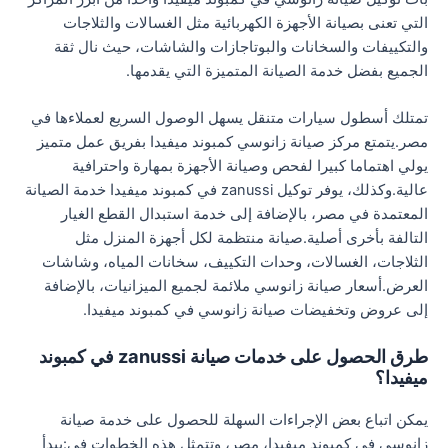
التي تعنى بصيانة الأجهزة الكهربائية مثل الغسالات والثلاجات
والتكييفات والسخانات والبوتاجازات والشاشات، حيث نال ثقة
الجميع بفضل خدمة الصيانة المتميزة التي يقدمها.
تمتلك أسطول سيارات متنقل يسهل الوصول السريع لعملاءها في
مصر.يتمتع مركز صيانة زانوسي كمبوند ميفيدا بفريق عمل متميز
يولي اهتماما كبيرا لفحص وصيانة الأجهزة بمهارة واحترافية
عالية.وكذلك، يوفر توكيل zanussi في كمبوند ميفيدا خدمة الصيانة
المعتمدة في مصر، بالإضافة إلى خدمة استبدال القطع الغيار
التالفة بأخرى أصلية.صيانة منتظمة لكل أجهزة المنزل مثل
الثلاجات، الغسالات، وحدات التكييف، سخانات المياه، وشاشات
العرض.أسعار صيانة زانوسي ملائمة لجميع الميزانيات، بالإضافة
إلى عروض وتخفيضات صيانة زانوسي في كمبوند ميفيدا.
طرق الحصول على خدمات صيانة zanussi في كمبوند
ميفيدا؟
يمكن اتباع بعض الإجراءات السهلة للحصول على خدمة صيانة
زانوسي في كمبوند ميفيدا، مصر، وتتمثل هذه الخطوات في:يبدأ