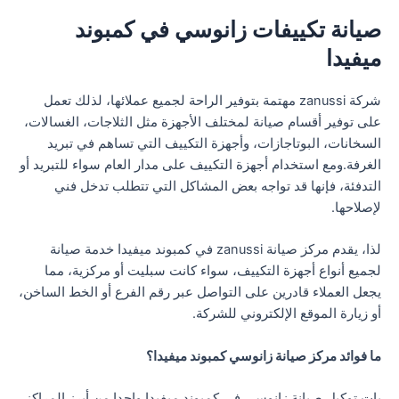
صيانة تكييفات زانوسي في كمبوند
ميفيدا
شركة zanussi مهتمة بتوفير الراحة لجميع عملائها، لذلك تعمل
على توفير أقسام صيانة لمختلف الأجهزة مثل الثلاجات، الغسالات،
السخانات، البوتاجازات، وأجهزة التكييف التي تساهم في تبريد
الغرفة.ومع استخدام أجهزة التكييف على مدار العام سواء للتبريد أو
التدفئة، فإنها قد تواجه بعض المشاكل التي تتطلب تدخل فني
لإصلاحها.
لذا، يقدم مركز صيانة zanussi في كمبوند ميفيدا خدمة صيانة
لجميع أنواع أجهزة التكييف، سواء كانت سبليت أو مركزية، مما
يجعل العملاء قادرين على التواصل عبر رقم الفرع أو الخط الساخن،
أو زيارة الموقع الإلكتروني للشركة.
ما فوائد مركز صيانة زانوسي كمبوند ميفيدا؟
بات توكيل صيانة زانوسي في كمبوند ميفيدا واحدا من أبرز المراكز