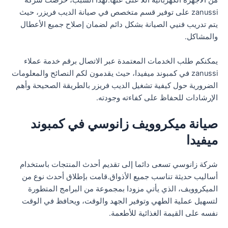
من الأجهزة الكهربائية اللا غنى عنها.لهذا السبب، حرصت شركة
zanussi على توفير قسم متخصص في صيانة الديب فريزر، حيث
يتم تدريب فنيي الصيانة بشكل دائم لضمان إصلاح جميع الأعطال
والمشاكل.
يمكنكم طلب الخدمات المعتمدة عبر الاتصال برقم خدمة عملاء
zanussi في كمبوند ميفيدا، حيث يقدمون لكم النصائح والمعلومات
الضرورية حول كيفية تشغيل الديب فريزر بالطريقة الصحيحة وأهم
الإرشادات للحفاظ على كفاءته وجودته.
صيانة ميكروويف زانوسي في كمبوند
ميفيدا
شركة زانوسي تسعى دائما إلى تقديم أحدث المنتجات باستخدام
أساليب حديثة تناسب جميع الأذواق.قامت بإطلاق أحدث نوع من
الميكروويف، الذي يأتي مزودا بمجموعة من البرامج المتطورة
لتسهيل عملية الطهي وتوفير الجهد والوقت، ويحافظ في الوقت
نفسه على القيمة الغذائية للأطعمة.