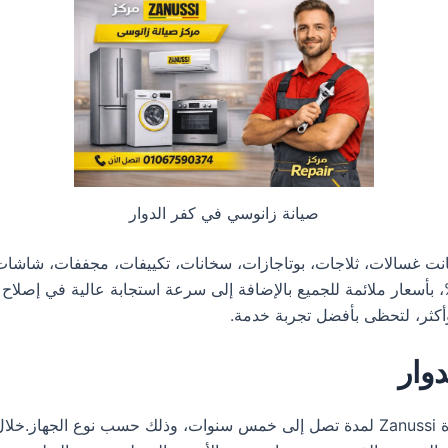
صيانة زانوسي في كفر الدوار
كانت غسالات، ثلاجات، بوتاجازات، سخانات، تكييفات، مجففات، شاشا
ى الدعم الكامل وتوفير قطع الغيار الأصلية بنسبة 100%، بأسعار ملائمة للجميع بالإضافة إلى سرعة
وار
تمنح توكيل زانوسي في كفر الدوار ضمانا شاملا على أجهزة Zanussi لمدة تصل إلى خمس سنو