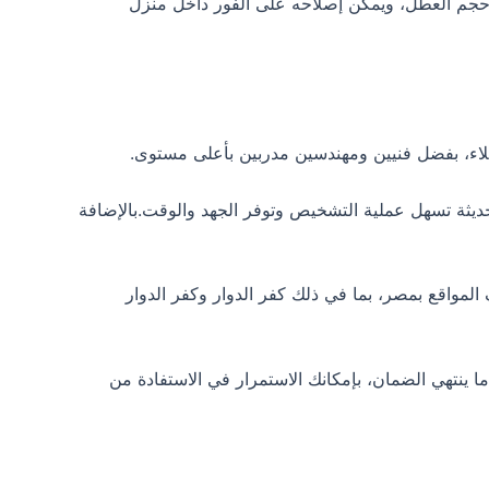
 حجم العطل، ويمكن إصلاحه على الفور داخل منزل
لاء، بفضل فنيين ومهندسين مدربين بأعلى مستوى.
ديثة تسهل عملية التشخيص وتوفر الجهد والوقت.بالإضافة
لثلاث سنوات، يسمح لك بالاستفادة من صيانة Zanussi المجانية في مختلف المواقع بمصر، بما في ذلك كفر الدوار وكفر الدوار
نتهي الضمان، بإمكانك الاستمرار في الاستفادة من