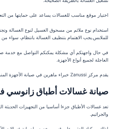
تشغيل الغسالة بالطريقة الصحيحة.
اختيار موقع مناسب للغسالات يساعد على حمايتها من ال
للملابس.يجب الاهتمام بتنظيف الغسالة بانتظام، سواء من 
في حال واجهتكم أي مشكلة يمكنكم التواصل مع خدمة صيان
العاجلة لجميع أنواع الأجهزة.
يقدم مركز Zanussi خبراء ماهرين في صيانة الأجهزة المنزلية بمهارة واحترافية عالية، إضافة إلى تقديم أفضل أسعار الصيانة.تجدون لدينا خدمة شاملة لصيانة الأجهزة الكهربائية.
صيانة غسالات أطباق زانوسي في
تعد غسالات الأطباق جزءا أساسيا من التجهيزات الحديثة الت
والجراثيم.
لذلك، يمكنك العثور على قسم مخصص لصيانة غسالات الأط