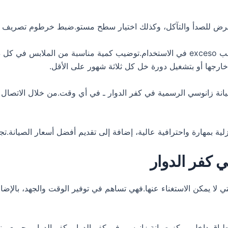
تعرض للصدأ والتآكل، وكذلك اختيار سطح مستو.ضبط خرطوم تصريف 
استخدام نوع ملائم من مسحوق الغسيل لنوع الغسالة وتجنب exceso في الاستخدام.توضيب كمي
خارجها أو بتشغيل دورة خل كل ثلاثة شهور على الأقل.
ة زانوسي الرسمية في كفر الدوار ـ في أي وقت.من خلال الاتصال 
 كفر الدوار
ي لا يمكن الاستغناء عنها.فهي تساهم في توفير الوقت والجهد، بالإضافة
باق داخل مركز صيانة زانوسي في كفر الدوار، كفر الدوار وجميع 