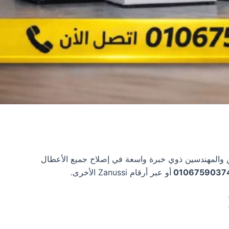
Zanuss، حيث يوجد لديها فريق من الفنيين والمهندسين ذوي خبرة واسعة في إصلاح جميع الأعطال
0106759037
أو عبر أرقام Zanussi الأخرى.