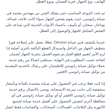
الهاتف، نوع الجهاز، فترة الضمان، ونوع العطل.
ثم تحدد الموعد المناسب حتى يصلك الفني من مهندس معتمد في
صيانة زانوسي، حيث يقوم بفحص الجهاز سواء كانت ثلاجة، غسالة،
بوتاجاز، سخان، أو تكييف، باعتماد الأدوات الحديثة التي تساعد على
الفحص الشامل للجهاز والوصول إلى العطل.
عندما يكتشف فني صيانة Zanussi عطلا، يعمل على إصلاحه فورا
بتنظيف الجهاز من الداخل واستبدال القطع التالفة بأخرى أصلية إذا
لزم الأمر لتغيير قطع الغيار.ثم يقوم العميل بتجربة الجهاز لضمان
كفاءته حسب المطلوب.في النهاية، ستتلقى اتصالا من رقم خدمة
عملاء توكيل صيانة زانوسي للاطمئنان على رضاك بالخدمة المقدمة
من توكيل صيانة زانوسي الاقصر.
إذا كنت فعلا ترغب في الحصول على صيانة معتمدة بكفاءة وبأسعار
منخفضة إلى جانب سرعة الاستجابة، يوصى بالاتصال برقم خدمة
توكيل صيانة زانوسي الاقصر أو أي توكيل صيانة زانوسي في أي
محافظة آخرى لتضمن الحصول على أفضل خدمة صيانة لجميع
الأجهزة مثل الثلاجات، الغسالات، السخانات، والشاشات.فقط اتصل