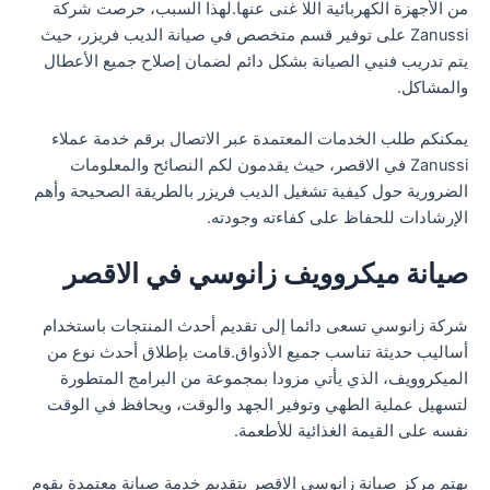
من الأجهزة الكهربائية اللا غنى عنها.لهذا السبب، حرصت شركة
Zanussi على توفير قسم متخصص في صيانة الديب فريزر، حيث
يتم تدريب فنيي الصيانة بشكل دائم لضمان إصلاح جميع الأعطال
والمشاكل.
يمكنكم طلب الخدمات المعتمدة عبر الاتصال برقم خدمة عملاء
Zanussi في الاقصر، حيث يقدمون لكم النصائح والمعلومات
الضرورية حول كيفية تشغيل الديب فريزر بالطريقة الصحيحة وأهم
الإرشادات للحفاظ على كفاءته وجودته.
صيانة ميكروويف زانوسي في الاقصر
شركة زانوسي تسعى دائما إلى تقديم أحدث المنتجات باستخدام
أساليب حديثة تناسب جميع الأذواق.قامت بإطلاق أحدث نوع من
الميكروويف، الذي يأتي مزودا بمجموعة من البرامج المتطورة
لتسهيل عملية الطهي وتوفير الجهد والوقت، ويحافظ في الوقت
نفسه على القيمة الغذائية للأطعمة.
يهتم مركز صيانة زانوسي الاقصر بتقديم خدمة صيانة معتمدة يقوم