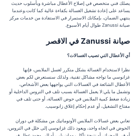
يصلك فني متخصص في إصلاح الأعطال مباشرة وبأسلوب حديث
يساعد على إعادة تشغيل الغسالة بكفاءة عالية كما كانت.وعندما
ينتهي الضمان، بإمكانك الاستمرار في الاستفادة من خدمات مركز
صيانة Zanussi طوال أيام الأسبوع.
صيانة Zanussi في الاقصر
أي الأعطال التي تصيب الغسالات؟
نظرا لاستخدام الغسالة بشكل متكرر لغسل الملابس، فإنها
غزانوسي ما تواجه مشاكل تقنية، ولذلك سنستعرض لكم بعض
الأعطال الشائعة في الغسالات التي يواجهها بعض الأشخاص،
وتشمل ما يلي:لا يعمل الغسالة بسبب تلف في التروس الداخلية أو
زيادة ضغط كمية الملابس في حوض الغسالة، أو حتى تلف في
مفتاح التشغيل، أو عدم إحكام إغلاق زانوسيب.
تعاني بعض غسالات الملابس الأوتوماتيك من مشكلة في دوران
الحوض في اتجاه واحد، ويعود ذلك غزانوسي إلى خلل في التروس،
أو في المحرك، أو نتيجة تآكل رومان بلي، أو إلى وجود عطل في