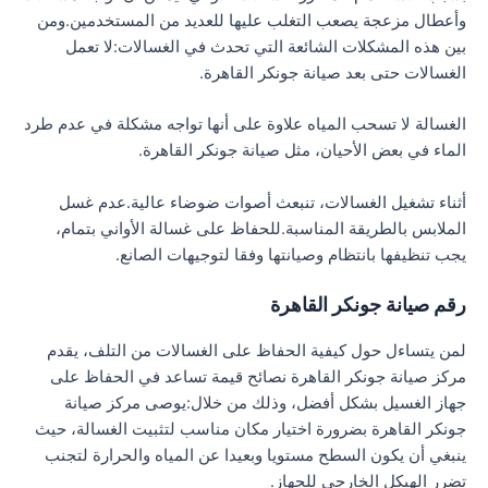
وأعطال مزعجة يصعب التغلب عليها للعديد من المستخدمين.ومن
بين هذه المشكلات الشائعة التي تحدث في الغسالات:لا تعمل
الغسالات حتى بعد صيانة جونكر القاهرة.
الغسالة لا تسحب المياه علاوة على أنها تواجه مشكلة في عدم طرد
الماء في بعض الأحيان، مثل صيانة جونكر القاهرة.
أثناء تشغيل الغسالات، تنبعث أصوات ضوضاء عالية.عدم غسل
الملابس بالطريقة المناسبة.للحفاظ على غسالة الأواني بتمام،
يجب تنظيفها بانتظام وصيانتها وفقا لتوجيهات الصانع.
رقم صيانة جونكر القاهرة
لمن يتساءل حول كيفية الحفاظ على الغسالات من التلف، يقدم
مركز صيانة جونكر القاهرة نصائح قيمة تساعد في الحفاظ على
جهاز الغسيل بشكل أفضل، وذلك من خلال:يوصى مركز صيانة
جونكر القاهرة بضرورة اختيار مكان مناسب لتثبيت الغسالة، حيث
ينبغي أن يكون السطح مستويا وبعيدا عن المياه والحرارة لتجنب
تضرر الهيكل الخارجي للجهاز.