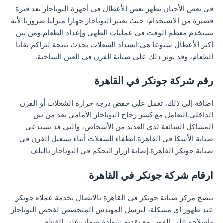
في بعض الأحيان تظهر بعض الأعطال في أجهزة البوتاجاز بعد فترة
قصيرة من الاستخدام، حيث يعتبر البوتاجاز جهازا منزليا ضروريا لأنه
يستخدم معظم الوقت في عمليات الطهي وإعداد الطعام.ومن بين
أكثر الأعطال شيوعا هي:انسداد الشعلات يحدث نتيجة لتراكم بقايا
الطعام، وقد يؤثر ذلك على صيانة الفرن في العين الساخنة.
رقم شركة جونكر في القاهرة
إضافة إلى ذلك، تعمل على خفض درجة حرارة الشعلات أو الفرن
الداخلي.التعامل مع كسر زجاج البوتاجاز الأمامي يعد من بين
المشاكل الشائعة لدى العديد من الأشخاص، والتي قد تستدعي
صيانة الأسكا في القاهرة.انطفاء الشعلات أثناء تشغيل الفرن في
صيانة جونكر القاهرة.إصابة أزرار التحكم في البوتاجاز بالتلف
ارقام شركة جونكر في القاهرة
ينصح مركز صيانة جونكر في القاهرة بالاتصال بخدمة عملاء جونكر
عند ظهور أي مشكلة، ليرسل المهندس المتخصص لفحص البوتاجاز
وإصلاحه على الفور، مع تقديم شهادة ضمان على القطع