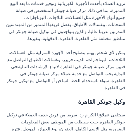
تزويد العملاء بأحدث الأجهزة الكهربائية وتوفير خدمات ما بعد البيع
المميزة، بما في ذلك مركز صيانة جونكر المتخصص في صيانة
جميع أنواع الأجهزة مثل الغسالات، الثلاجات، البوتاجازات،
السخانات، وغسالات الأطباق، بفضل فريقها المتميز من المهندسين
المدربين تدريبا عاليا، والذين يتواجدون في توكيل صيانة جونكر في
مناطق مختلفة مثل القاهرة، القاهرة، الدقهلية، وغيرها.
يمكن لأي شخص يهتم بتصليح أحد الأجهزة المنزلية مثل الغسالات،
الثلاجات، البوتاجازات، الديب فريزر، وغسالات الأطباق التواصل مع
فنيين مركز صيانة جونكر في القاهرة لاتباع الإرشادات التالية:في
البداية يجب التواصل مع خدمة عملاء مركز صيانة جونكر في
القاهرة، سواء باستخدام الخط الساخن أو التواصل مع توكيل جونكر
في القاهرة.
وكيل جونكر القاهرة
سيتلقى عملاؤنا الكرام ردا سريعا من فريق خدمة العملاء في توكيل
جونكر القاهرة.حيث سيطلب من الموظف بعض المعلومات
الضرورية مثل الاسم الكامل، العنوان، نوع الجهاز، الموديل، فترة