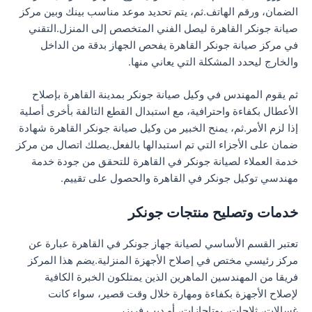
الضمان، ورقم الهاتف.ثم، يتم تحديد موعد مناسب بينك وبين مركز
صيانة جونكر القاهرة ليصل الفني المتخصص إلى المنزل.التقني
في مركز صيانة جونكر القاهرة يفحص الجهاز بدقة من الداخل
والخارج ليحدد المشكلة التي يعاني منها.
ثم يقوم المهندس في وكيل صيانة جونكر بمدينة القاهرة بإصلاح
الأعطال بكفاءة واحترافية، مع استبدال القطع التالفة بأخرى أصلية
إذا لزم الأمر.ثم، يمنح الخبير من وكيل صيانة جونكر القاهرة شهادة
ضمان على الأجزاء التي تم استبدالها بالفعل.يصلك اتصال من مركز
خدمة العملاء لصيانة جونكر في القاهرة للتحقق من جودة خدمة
مهندسي توكيل جونكر في القاهرة والحصول على تقييم.
خدمات وتصليح منتجات جونكر
تعتبر القسم الأساسي لصيانة جهاز جونكر في القاهرة عبارة عن
مركز رئيسي مختص في إصلاح الأجهزة المنزلية.يضم هذا المركز
فريقا من المهندسين الماهرين الذين يمتلكون الخبرة الكافية
لإصلاح الأجهزة بكفاءة ومهارة خلال وقت قصير، سواء كانت
غسالات، ثلاجات، بوتاجازات، أو ديب فريزر.