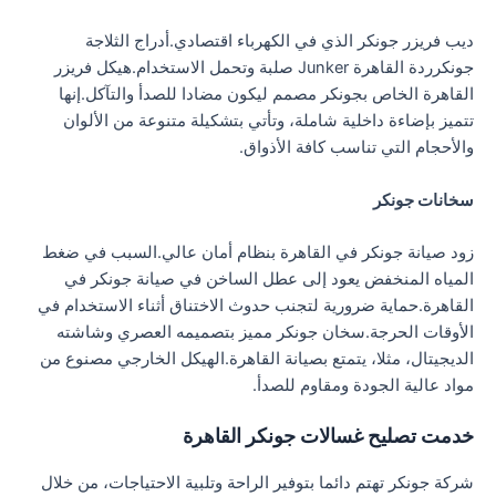
ديب فريزر جونكر الذي في الكهرباء اقتصادي.أدراج الثلاجة
جونكرردة القاهرة Junker صلبة وتحمل الاستخدام.هيكل فريزر
القاهرة الخاص بجونكر مصمم ليكون مضادا للصدأ والتآكل.إنها
تتميز بإضاءة داخلية شاملة، وتأتي بتشكيلة متنوعة من الألوان
والأحجام التي تناسب كافة الأذواق.
سخانات جونكر
زود صيانة جونكر في القاهرة بنظام أمان عالي.السبب في ضغط
المياه المنخفض يعود إلى عطل الساخن في صيانة جونكر في
القاهرة.حماية ضرورية لتجنب حدوث الاختناق أثناء الاستخدام في
الأوقات الحرجة.سخان جونكر مميز بتصميمه العصري وشاشته
الديجيتال، مثلا، يتمتع بصيانة القاهرة.الهيكل الخارجي مصنوع من
مواد عالية الجودة ومقاوم للصدأ.
خدمت تصليح غسالات جونكر القاهرة
شركة جونكر تهتم دائما بتوفير الراحة وتلبية الاحتياجات، من خلال