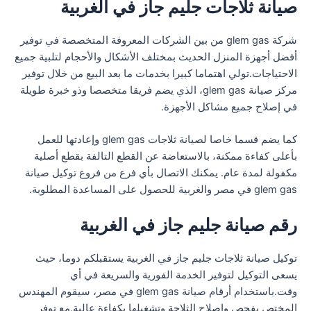
صيانة ثلاجات جليم جاز في الغربية
شركة glem gas من بين الشركات المعروفة المتخصصة في توفير
أفضل أجهزة المنزل الحديث بمختلف الأشكال والأحجام لتلبية جميع
الاحتياجات.تولي اهتماما كبيرا بخدمات ما بعد البيع من خلال توفير
مركز صيانة glem gas، الذي يضم فريقا متخصصا وذو خبرة طويلة
في إصلاح جميع مشاكل الأجهزة.
كما يضم قسما خاصا لصيانة ثلاجات glem gas وإعادتها للعمل
بأعلى كفاءة ممكنة، بالاستعاضة عن القطع التالفة بقطع أصلية
مكفولة لمدة عام. يمكنك الاتصال بأي فرع من فروع توكيل صيانة
glem gas في مصر والغربية للحصول على المساعدة المطلوبة.
رقم صيانة جليم جاز في الغربية
توكيل صيانة ثلاجات جليم جاز في الغربية يستقبلكم دوما، حيث
يسعى التوكيل لتوفير الخدمة الفورية والسريعة في أي
وقت.باستخدام أرقام صيانة glem gas في مصر، سيقوم المهندس
المختص بفحص وإصلاح الثلاجة وتشغيلها بكفاءة عالية.مع توفر