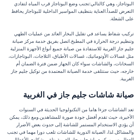
البوتاجاز، وهي كالتالي:تجنب وضع البوتاجاز قرب المياه لتفادي
التعرض للصدأ.العناية بتنظيف المواسير الداخلية للبوتاجاز يحافظ
على الشعلة.
تركيب شفاط يساعد في تقليل البخار العائد من عمليات الطهي
وتنظيم درجة الحرارة في المطبخ.اتصل بفريق خدمة مركز صيانة
جليم جاز الغربية للاستفادة من صيانة جميع أنواع الأجهزة المنزلية
مثل غسالات الأوتوماتيك، غسالات الأطباق، الثلاجات، البوتاجازات،
السخانات، والشاشات سواء كان الجهاز ضمن فترة الضمان أم
خارجه، حيث ستتلقى خدمة الصيانة المعتمدة من توكيل جليم جاز
الغربية.
صيانة شاشات جليم جاز في الغربية
تعد الشاشات جزءا هاما من التكنولوجيا الحديثة في السنوات
الأخيرة، حيث تقدم أفضل جودة صورة للمشاهدين.ومع ذلك، يمكن
أن يؤدي الاستخدام المستمر للشاشة إلى حدوث بعض الأضرار
والمشاكل.لذا، الصيانة الدورية للشاشات تلعب دورا مهما في تجنب
العطل.يسر مركز صيانة جليم جاز الغربية بتلقي شكاوى الأعطال