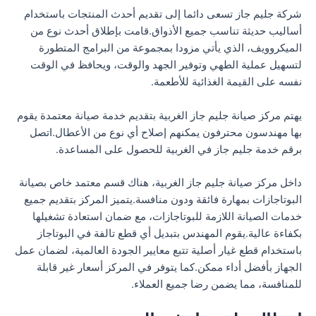
شركة جليم جاز تسعى دائما إلى تقديم أحدث المنتجات باستخدام
أساليب حديثة تناسب جميع الأذواق.قامت بإطلاق أحدث نوع من
الميكروويف، الذي يأتي مزودا بمجموعة من البرامج المتطورة
لتسهيل عملية الطهي وتوفير الجهد والوقت، ويحافظ في الوقت
نفسه على القيمة الغذائية للأطعمة.
يهتم مركز صيانة جليم جاز الغربية بتقديم خدمة صيانة معتمدة يقوم
بها مهندسون محترفون يمكنهم إصلاح أي نوع من الأعطال.اتصل
برقم خدمة جليم جاز في الغربية للحصول على المساعدة.
داخل مركز صيانة جليم جاز الغربية، هناك قسم معتمد خاص بصيانة
البوتاجازات بمهارة فائقة ودون منافسة.يتميز المركز بتقديم جميع
خدمات الصيانة اللازمة للبوتاجازات، مع ضمان استعادة تشغيلها
بكفاءة عالية.يقوم المهندس بتبديل أي قطع تالفة في البوتاجاز
باستخدام قطع غيار أصلية تتبع معايير الجودة العالمية، لضمان عمل
الجهاز بأفضل أداء ممكن.كما يتوفر في المركز أسعار غير قابلة
للمنافسة، مما يضمن رضا جميع العملاء.