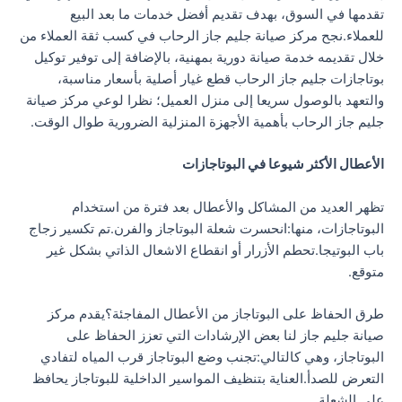
تقدمها في السوق، بهدف تقديم أفضل خدمات ما بعد البيع
للعملاء.نجح مركز صيانة جليم جاز الرحاب في كسب ثقة العملاء من
خلال تقديمه خدمة صيانة دورية بمهنية، بالإضافة إلى توفير توكيل
بوتاجازات جليم جاز الرحاب قطع غيار أصلية بأسعار مناسبة،
والتعهد بالوصول سريعا إلى منزل العميل؛ نظرا لوعي مركز صيانة
جليم جاز الرحاب بأهمية الأجهزة المنزلية الضرورية طوال الوقت.
الأعطال الأكثر شيوعا في البوتاجازات
تظهر العديد من المشاكل والأعطال بعد فترة من استخدام
البوتاجازات، منها:انحسرت شعلة البوتاجاز والفرن.تم تكسير زجاج
باب البوتيجا.تحطم الأزرار أو انقطاع الاشعال الذاتي بشكل غير
متوقع.
طرق الحفاظ على البوتاجاز من الأعطال المفاجئة؟يقدم مركز
صيانة جليم جاز لنا بعض الإرشادات التي تعزز الحفاظ على
البوتاجاز، وهي كالتالي:تجنب وضع البوتاجاز قرب المياه لتفادي
التعرض للصدأ.العناية بتنظيف المواسير الداخلية للبوتاجاز يحافظ
على الشعلة.