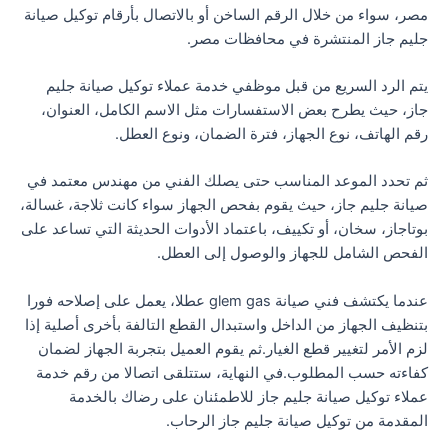
مصر، سواء من خلال الرقم الساخن أو بالاتصال بأرقام توكيل صيانة
جليم جاز المنتشرة في محافظات مصر.
يتم الرد السريع من قبل موظفي خدمة عملاء توكيل صيانة جليم
جاز، حيث يطرح بعض الاستفسارات مثل الاسم الكامل، العنوان،
رقم الهاتف، نوع الجهاز، فترة الضمان، ونوع العطل.
ثم تحدد الموعد المناسب حتى يصلك الفني من مهندس معتمد في
صيانة جليم جاز، حيث يقوم بفحص الجهاز سواء كانت ثلاجة، غسالة،
بوتاجاز، سخان، أو تكييف، باعتماد الأدوات الحديثة التي تساعد على
الفحص الشامل للجهاز والوصول إلى العطل.
عندما يكتشف فني صيانة glem gas عطلا، يعمل على إصلاحه فورا
بتنظيف الجهاز من الداخل واستبدال القطع التالفة بأخرى أصلية إذا
لزم الأمر لتغيير قطع الغيار.ثم يقوم العميل بتجربة الجهاز لضمان
كفاءته حسب المطلوب.في النهاية، ستتلقى اتصالا من رقم خدمة
عملاء توكيل صيانة جليم جاز للاطمئنان على رضاك بالخدمة
المقدمة من توكيل صيانة جليم جاز الرحاب.