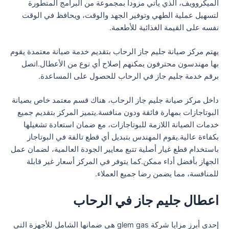
الميكروويف، الذي يأتي مزودا بمجموعة من البرامج المتطورة
لتسهيل عملية الطهي وتوفير الجهد والوقت، ويحافظ في الوقت
نفسه على القيمة الغذائية للأطعمة.
يهتم مركز صيانة جليم جاز الرحاب بتقديم خدمة صيانة معتمدة يقوم
بها مهندسون محترفون يمكنهم إصلاح أي نوع من الأعطال.اتصل
برقم خدمة جليم جاز في الرحاب للحصول على المساعدة.
داخل مركز صيانة جليم جاز الرحاب، هناك قسم معتمد خاص بصيانة
البوتاجازات بمهارة فائقة ودون منافسة.يتميز المركز بتقديم جميع
خدمات الصيانة اللازمة للبوتاجازات، مع ضمان استعادة تشغيلها
بكفاءة عالية.يقوم المهندس بتبديل أي قطع تالفة في البوتاجاز
باستخدام قطع غيار أصلية تتبع معايير الجودة العالمية، لضمان عمل
الجهاز بأفضل أداء ممكن.كما يتوفر في المركز أسعار غير قابلة
للمنافسة، مما يضمن رضا جميع العملاء.
اعطال جليم جاز في الرحاب
إحدى أبرز مزايا شركة glem gas هي ضمانها الشامل للأجهزة التي