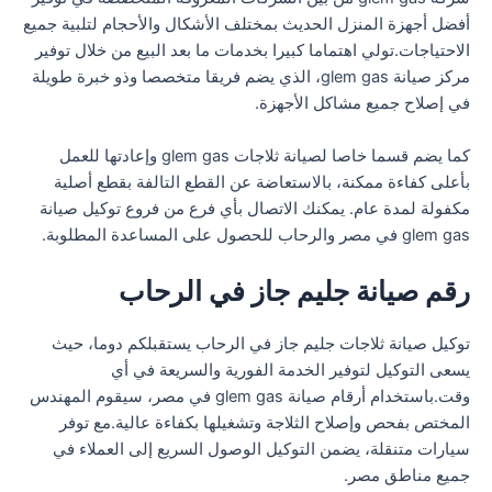
أفضل أجهزة المنزل الحديث بمختلف الأشكال والأحجام لتلبية جميع
الاحتياجات.تولي اهتماما كبيرا بخدمات ما بعد البيع من خلال توفير
مركز صيانة glem gas، الذي يضم فريقا متخصصا وذو خبرة طويلة
في إصلاح جميع مشاكل الأجهزة.
كما يضم قسما خاصا لصيانة ثلاجات glem gas وإعادتها للعمل
بأعلى كفاءة ممكنة، بالاستعاضة عن القطع التالفة بقطع أصلية
مكفولة لمدة عام. يمكنك الاتصال بأي فرع من فروع توكيل صيانة
glem gas في مصر والرحاب للحصول على المساعدة المطلوبة.
رقم صيانة جليم جاز في الرحاب
توكيل صيانة ثلاجات جليم جاز في الرحاب يستقبلكم دوما، حيث
يسعى التوكيل لتوفير الخدمة الفورية والسريعة في أي
وقت.باستخدام أرقام صيانة glem gas في مصر، سيقوم المهندس
المختص بفحص وإصلاح الثلاجة وتشغيلها بكفاءة عالية.مع توفر
سيارات متنقلة، يضمن التوكيل الوصول السريع إلى العملاء في
جميع مناطق مصر.