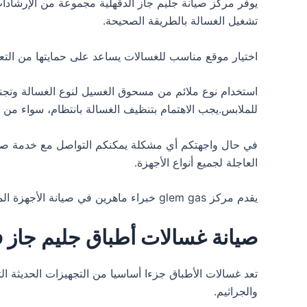
يوفر مركز صيانة جليم جاز الدقهلية مجموعة من الإرشادات
تشغيل الغسالة بالطريقة الصحيحة.
اختيار موقع مناسب للغسالات يساعد على حمايتها من ال
للملابس.يجب الاهتمام بتنظيف الغسالة بانتظام، سواء من 
في حال واجهتكم أي مشكلة يمكنكم التواصل مع خدمة صيان
العاجلة لجميع أنواع الأجهزة.
يقدم مركز glem gas خبراء ماهرين في صيانة الأجهزة المنزلية بمهارة واحترافية عالية، إضافة إلى تقديم أفضل أسعار الصيانة.تجدون لدينا خدمة شاملة لصيانة الأجهزة الكهربائية.
صيانة غسالات أطباق جليم جاز ف
تعد غسالات الأطباق جزءا أساسيا من التجهيزات الحديثة الت
والجراثيم.