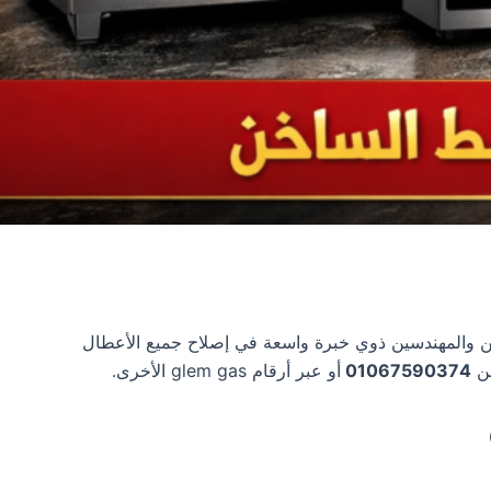
glem gas، حيث يوجد لديها فريق من الفنيين والمهندسين ذوي خبرة واسعة في إصلاح جميع الأعطال
01067590374
أو عبر أرقام glem gas الأخرى.