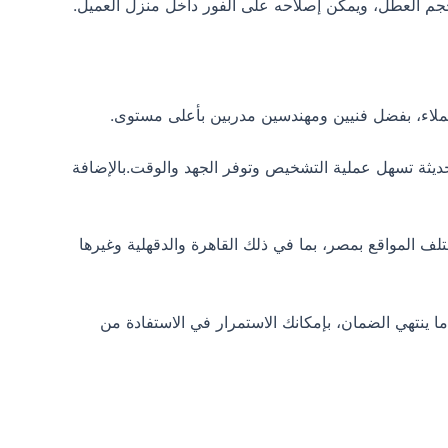
جم العطل، ويمكن إصلاحه على الفور داخل منزل العميل.
عملاء، بفضل فنيين ومهندسين مدربين بأعلى مستوى.
ديثة تسهل عملية التشخيص وتوفر الجهد والوقت.بالإضافة
مان يمتد لثلاث سنوات، يسمح لك بالاستفادة من صيانة glem gas المجانية في مختلف المواقع بمصر، بما في ذلك القاهرة والدقهلية وغيرها
نتهي الضمان، بإمكانك الاستمرار في الاستفادة من