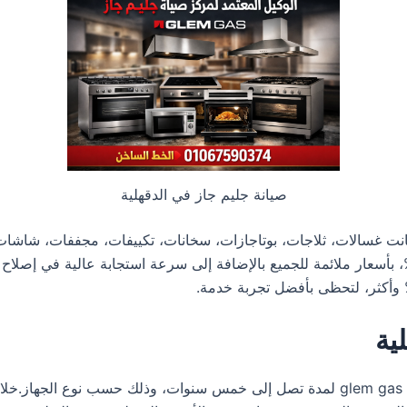
صيانة جليم جاز في الدقهلية
كانت غسالات، ثلاجات، بوتاجازات، سخانات، تكييفات، مجففات، شاشات
ى الدعم الكامل وتوفير قطع الغيار الأصلية بنسبة 100%، بأسعار ملائمة للجميع بالإضافة إلى سرعة 
ية
تمنح توكيل جليم جاز في الدقهلية ضمانا شاملا على أجهزة glem gas لمدة تصل إلى خمس سن