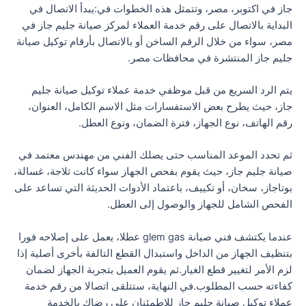
جاز في اكتوبر، مصر، وتتمثل هذه الخطوات في:يبدأ الاتصال في
البداية بالاتصال على رقم خدمة العملاء لمركز صيانة جليم جاز في
مصر، سواء من خلال الرقم الساخن أو بالاتصال بأرقام توكيل صيانة
جليم جاز المنتشرة في محافظات مصر.
يتم الرد السريع من قبل موظفي خدمة عملاء توكيل صيانة جليم
جاز، حيث يطرح بعض الاستفسارات مثل الاسم الكامل، العنوان،
رقم الهاتف، نوع الجهاز، فترة الضمان، ونوع العطل.
ثم تحدد الموعد المناسب حتى يصلك الفني من مهندس معتمد في
صيانة جليم جاز، حيث يقوم بفحص الجهاز سواء كانت ثلاجة، غسالة،
بوتاجاز، سخان، أو تكييف، باعتماد الأدوات الحديثة التي تساعد على
الفحص الشامل للجهاز والوصول إلى العطل.
عندما يكتشف فني صيانة glem gas عطلا، يعمل على إصلاحه فورا
بتنظيف الجهاز من الداخل واستبدال القطع التالفة بأخرى أصلية إذا
لزم الأمر لتغيير قطع الغيار.ثم يقوم العميل بتجربة الجهاز لضمان
كفاءته حسب المطلوب.في النهاية، ستتلقى اتصالا من رقم خدمة
عملاء توكيل صيانة جليم جاز للاطمئنان على رضاك بالخدمة