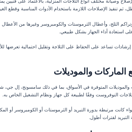
اح وصيانة مختلف أنواع الثلاجات المنزلية، بالاعتماد على فنيين يمت
ثم تنفيذ الإصلاحات اللازمة باستخدام الأدوات المناسبة وقطع الغيا
راكم الثلج، وأعطال الثرموستات والكومبروسر وغيرها من الأعطال ال
ى استعادة أداء الجهاز بشكل طبيعي.
 إرشادات تساعد على الحفاظ على الثلاجة وتقليل احتمالية تعرضها لل
ع الماركات والموديلات
الموديلات المتوفرة في الأسواق، بما في ذلك سامسونج، إل جي، شارب
وثلاجات النوفروست وفقًا لطبيعة كل جهاز ونظام التشغيل الخاص به.
 كانت مرتبطة بدورة التبريد أو الثرموستات أو الكومبروسر أو المكون
 التبريد لفترات أطول.