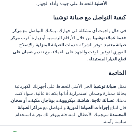
الأصلية
للحفاظ على جودة وأداء الجهاز.
كيفية التواصل مع صيانة توشيبا
في حال واجهت أي مشكلة في جهازك، يمكنك التواصل مع
مركز
خدمة عملاء توشيبا
من خلال الأرقام الرسمية أو زيارة أقرب
مركز
صيانة معتمد
. توفر الشركة خدمات
الصيانة المنزلية
والإصلاح
الفوري لتوفير الوقت والجهد على العملاء، مع تقديم
ضمان على
قطع الغيار المستبدلة
.
الخاتمة
تمثل
صيانة توشيبا
الحل الأمثل للحفاظ على أجهزتك الكهربائية
بحالة ممتازة وضمان استمرارية أدائها بكفاءة عالية. سواء كنت
تمتلك
غسالة، ثلاجة، شاشة، ميكروويف، بوتاجاز، مكيف، أو سخان
،
فإن اتباع
إجراءات الصيانة الدورية
والتواصل مع
مراكز الصيانة
المعتمدة
سيجنبك الأعطال المفاجئة ويوفر لك تجربة استخدام
سلسة وآمنة.