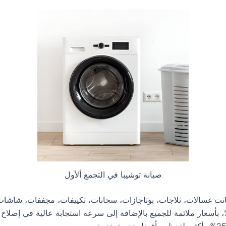
صيانة توشيبا في التجمع ألأول
انت غسالات، ثلاجات، بوتاجازات، سخانات، تكييفات، مجففات، شاشات
ى الدعم الكامل وتوفير قطع الغيار الأصلية بنسبة 100%، بأسعار ملائمة للجميع بالإضافة إلى سرعة ا