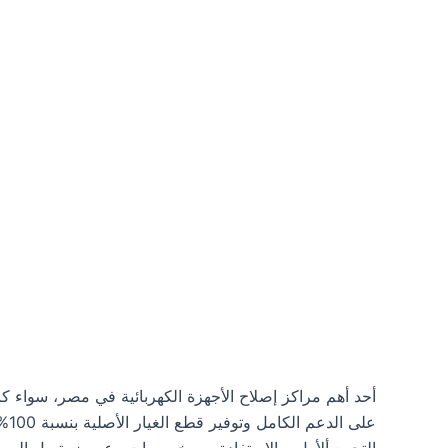
أحد أهم مراكز إصلاح الأجهزة الكهربائية في مصر، سواء ك
عل
التجمع ألأول، والاستفادة من خصومات وعروض تصل إلى 25% وأكثر، لتحظى بأفضل تجربة خدمة.