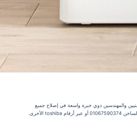
هزة toshiba، حيث يوجد لديها فريق من الفنيين والمهندسين ذوي خبرة واسعة في إصلاح جميع
أو عبر أرقام toshiba الأخرى.