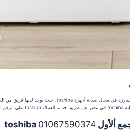
تعتبر واحدة من المراكز توشيبارزة في مجال صيانة أج
0106759
جمع ألأول
01067590374
toshiba