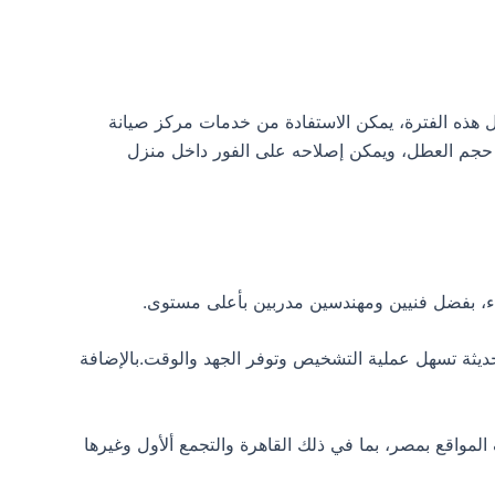
وات، وذلك حسب نوع الجهاز.خلال هذه الفترة، يمكن الاستفادة من خدمات مركز صيانة
 حجم العطل، ويمكن إصلاحه على الفور داخل منزل
اء، بفضل فنيين ومهندسين مدربين بأعلى مستوى.
ديثة تسهل عملية التشخيص وتوفر الجهد والوقت.بالإضافة
د لثلاث سنوات، يسمح لك بالاستفادة من صيانة toshiba المجانية في مختلف المواقع بمصر، بما في ذلك القاهرة والتجمع ألأول وغيرها