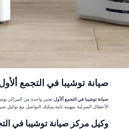
صيانة توشيبا في التجمع ألأول
صيانة توشيبا في التجمع ألأول
الأعطال المنزلية بمهنية تامة.يمكنك التواصل مع توكيل صيانة toshiba في مصر عن طريق خدمة العملاء toshiba على الرقم الساخن 0374
وكيل مركز صيانة توشيبا في الت