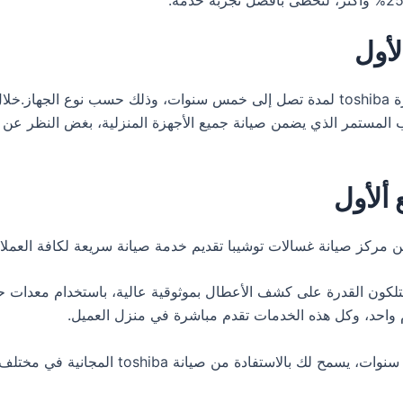
لأول
تمنح توكيل توشيبا في التجمع ألأول ضمانا شاملا على أجهزة toshiba لمدة تصل إلى خمس سن
ب المستمر الذي يضمن صيانة جميع الأجهزة المنزلية، بغض النظر عن
ألأول
من مركز صيانة غسالات توشيبا تقديم خدمة صيانة سريعة لكافة العمل
تلكون القدرة على كشف الأعطال بموثوقية عالية، باستخدام معدات ح
ام واحد، وكل هذه الخدمات تقدم مباشرة في منزل العميل.
بتوفيرك غسالة من toshiba، ستستمتع بضمان يمت