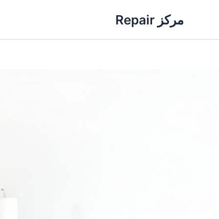
خطي
مركز Repair
لى
لمحتوى