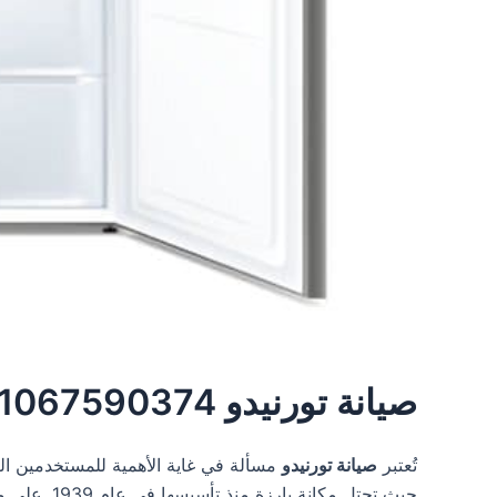
صيانة تورنيدو 01067590374
تُعتبر
صيانة تورنيدو
مسألة في غاية الأهمية للمستخدمين الر
حيث تحتل م