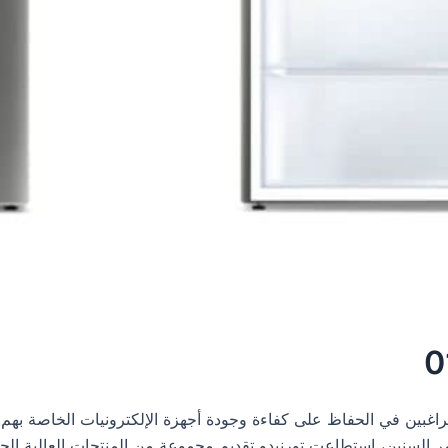
اغبين في الحفاظ على كفاءة وجودة أجهزة الإلكترونيات الخاصة بهم. ت
كانة بارزة منذ تأسيسها في عام 1939. على مر السنين، استطاعت تورنيدو تقديم مجموعة من المنت