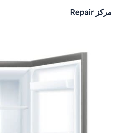
خطي
مركز Repair
لى
لمحتوى