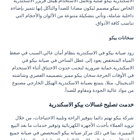
الاسكندرية بيكو صلبة وتحمل الاستخدام.هيكل فريزر الاسكندرية
الخاص ببيكو مصمم ليكون مضادا للصدأ والتآكل.إنها تتميز بإضاءة
داخلية شاملة، وتأتي بتشكيلة متنوعة من الألوان والأحجام التي
تناسب كافة الأذواق.
سخانات بيكو
زود صيانة بيكو في الاسكندرية بنظام أمان عالي.السبب في ضغط
المياه المنخفض يعود إلى عطل الساخن في صيانة بيكو في
الاسكندرية.حماية ضرورية لتجنب حدوث الاختناق أثناء الاستخدام
في الأوقات الحرجة.سخان بيكو مميز بتصميمه العصري وشاشته
الديجيتال، مثلا، يتمتع بصيانة الاسكندرية.الهيكل الخارجي مصنوع
من مواد عالية الجودة ومقاوم للصدأ.
خدمت تصليح غسالات بيكو الاسكندرية
شركة بيكو تهتم دائما بتوفير الراحة وتلبية الاحتياجات، من خلال
تزويد العملاء بأحدث الأجهزة الكهربائية وتوفير خدمات ما بعد البيع
المميزة، بما في ذلك مركز صيانة بيكو المتخصص في صيانة جميع