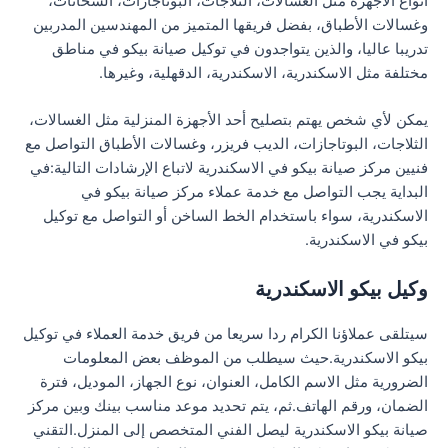
أنواع الأجهزة مثل الغسالات، الثلاجات، البوتاجازات، السخانات،
وغسالات الأطباق، بفضل فريقها المتميز من المهندسين المدربين
تدريبا عاليا، والذين يتواجدون في توكيل صيانة بيكو في مناطق
مختلفة مثل الاسكندرية، الاسكندرية، الدقهلية، وغيرها.
يمكن لأي شخص يهتم بتصليح أحد الأجهزة المنزلية مثل الغسالات،
الثلاجات، البوتاجازات، الديب فريزر، وغسالات الأطباق التواصل مع
فنيين مركز صيانة بيكو في الاسكندرية لاتباع الإرشادات التالية:في
البداية يجب التواصل مع خدمة عملاء مركز صيانة بيكو في
الاسكندرية، سواء باستخدام الخط الساخن أو التواصل مع توكيل
بيكو في الاسكندرية.
وكيل بيكو الاسكندرية
سيتلقى عملاؤنا الكرام ردا سريعا من فريق خدمة العملاء في توكيل
بيكو الاسكندرية.حيث سيطلب من الموظف بعض المعلومات
الضرورية مثل الاسم الكامل، العنوان، نوع الجهاز، الموديل، فترة
الضمان، ورقم الهاتف.ثم، يتم تحديد موعد مناسب بينك وبين مركز
صيانة بيكو الاسكندرية ليصل الفني المتخصص إلى المنزل.التقني