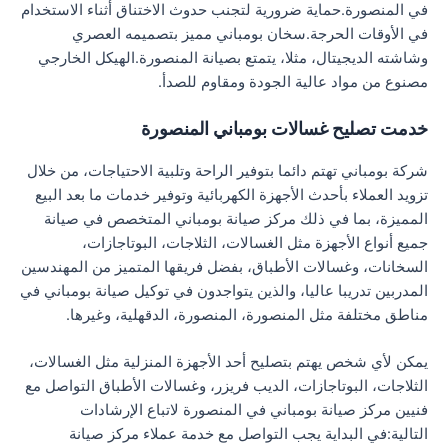
في المنصورة.حماية ضرورية لتجنب حدوث الاختناق أثناء الاستخدام
في الأوقات الحرجة.سخان بومباني مميز بتصميمه العصري
وشاشته الديجيتال، مثلا، يتمتع بصيانة المنصورة.الهيكل الخارجي
مصنوع من مواد عالية الجودة ومقاوم للصدأ.
خدمت تصليح غسالات بومباني المنصورة
شركة بومباني تهتم دائما بتوفير الراحة وتلبية الاحتياجات، من خلال
تزويد العملاء بأحدث الأجهزة الكهربائية وتوفير خدمات ما بعد البيع
المميزة، بما في ذلك مركز صيانة بومباني المتخصص في صيانة
جميع أنواع الأجهزة مثل الغسالات، الثلاجات، البوتاجازات،
السخانات، وغسالات الأطباق، بفضل فريقها المتميز من المهندسين
المدربين تدريبا عاليا، والذين يتواجدون في توكيل صيانة بومباني في
مناطق مختلفة مثل المنصورة، المنصورة، الدقهلية، وغيرها.
يمكن لأي شخص يهتم بتصليح أحد الأجهزة المنزلية مثل الغسالات،
الثلاجات، البوتاجازات، الديب فريزر، وغسالات الأطباق التواصل مع
فنيين مركز صيانة بومباني في المنصورة لاتباع الإرشادات
التالية:في البداية يجب التواصل مع خدمة عملاء مركز صيانة