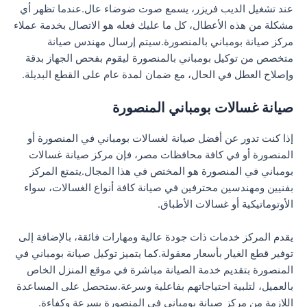
عند تشغيل الديب فريزر، يسمع صوت ضوضاء عال.عندما تظهر أي
مشكلة من هذه الأعطال، كل ما عليك فعله هو الاتصال بخدمة عملاء
مركز صيانة بومباني بالمنصورة.سيتم إرسال مهندس صيانة
متخصص من توكيل بومباني بالمنصورة ليقوم بفحص الجهاز بدقة
وإصلاح العطل في الحال، مع ضمان لمدة عام على القطع البديلة.
صيانة غسالات بومباني المنصورة
إذا كنت تدور عن أفضل صيانة لغسالات بومباني في المنصورة أو
المنصورة أو في كافة محافظات مصر، فإن مركز صيانة غسالات
بومباني في المنصورة هو المختص في هذا المجال.يتمتع المركز
بفنيين ومهندسين محترفين في صيانة كافة أنواع الغسالات، سواء
الأوتوماتيكية أو غسالات الأطباق.
يقدم المركز خدمات ذات جودة عالية ومهارات فائقة، بالإضافة إلى
توفير قطع الغيار بأسعار معقولة.كما يتميز توكيل صيانة بومباني في
المنصورة بتقديم خدمة الصيانة مباشرة في موقع المنزل الخاص
بالعميل، لتلبية احتياجاتهم بفاعلية وسرعة.ستحصل على المساعدة
اللازمة من مركز صيانة بومباني في المنصورة بسرعة وكفاءة.