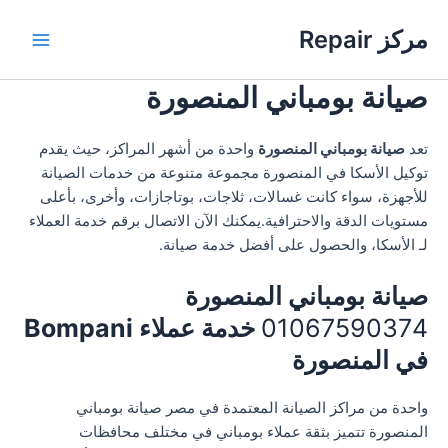
خطي
مركز Repair
لى
Main
لمحتوى
صيانة بومباني المنصورة
Menu
تعد
صيانة بومباني المنصورة
واحدة من أشهر المراكز، حيث يقدم
توكيل الأسكا في المنصورة مجموعة متنوعة من خدمات الصيانة
للأجهزة، سواء كانت غسالات، ثلاجات، بوتاجازات، وأخرى، بأعلى
مستويات الدقة والاحترافية.يمكنك الآن الاتصال برقم خدمة العملاء
لـ الأسكا، والحصول على أفضل خدمة صيانة.
صيانة بومباني المنصورة
01067590374
خدمة عملاء Bompani
في المنصورة
واحدة من مراكز الصيانة المعتمدة في مصر صيانة بومباني
المنصورة تتميز بثقة عملاء بومباني في مختلف محافظات