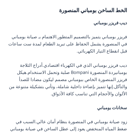
الخط الساخن بومباني المنصورة
ديب فريزر بومباني
فريزر بومباني يتميز بالتصميم المتطور.الاهتمام بـ صيانة بومباني
في المنصورة يشمل الحفاظ على تبريد الطعام لمدة ست ساعات
قبل انقطاع التيار الكهربائي.
ديب فريزر بومباني الذي في الكهرباء اقتصادي.أدراج الثلاجة
بومبانيردة المنصورة Bompani صلبة وتحمل الاستخدام.هيكل
فريزر المنصورة الخاص ببومباني مصمم ليكون مضادا للصدأ
والتآكل.إنها تتميز بإضاءة داخلية شاملة، وتأتي بتشكيلة متنوعة من
الألوان والأحجام التي تناسب كافة الأذواق.
سخانات بومباني
زود صيانة بومباني في المنصورة بنظام أمان عالي.السبب في
ضغط المياه المنخفض يعود إلى عطل الساخن في صيانة بومباني