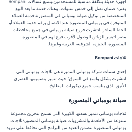
أجهزة حديثة بتكلفة مناسبة للمستخدمين.يتمتع غسالات Bompani
بفترة ضمان تصل إلى خمس سنوات، وهناك خدمة ما بعد البيع
المتخصصة من توكيل صيانة بومباني في المنصورة.خدمة العملاء
المتوفرة في بومباني المنصورة عند الاتصال برقم خدمة العملاء أو
الخط الساخن.انتشرت فروع صيانة بومباني في جميع محافظات
مصر لتيسر للزبائن الوصول لأقرب فرع لهم في المنصورة،
المنصورة، الجيزة، الشرقية، الغربية وغيرها.
ثلاجات Bompani
إحدى سمات شركة بومباني المميزة هي ثلاجات بومباني التي
انتشرت بشكل واسع في السوق؛ حيث تتميز بتصميمها العصري
الأنيق الذي يناسب جميع ديكورات المطابخ.
صيانة بومباني المنصورة
ثلاجات بومباني تتميز بسعتها الكبيرة التي تسمح بتخزين مجموعة
متنوعة من الأطعمة والمشروبات.صيانة بومباني المنصورةثلاجات
بومباني المنصورة تتضمن العديد من البرامج التي تحافظ على تبريد