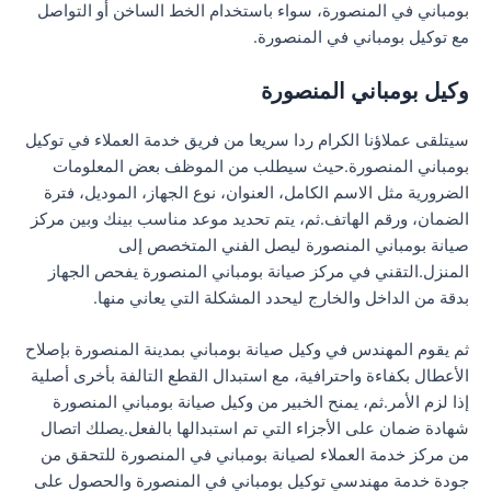
بومباني في المنصورة، سواء باستخدام الخط الساخن أو التواصل
مع توكيل بومباني في المنصورة.
وكيل بومباني المنصورة
سيتلقى عملاؤنا الكرام ردا سريعا من فريق خدمة العملاء في توكيل
بومباني المنصورة.حيث سيطلب من الموظف بعض المعلومات
الضرورية مثل الاسم الكامل، العنوان، نوع الجهاز، الموديل، فترة
الضمان، ورقم الهاتف.ثم، يتم تحديد موعد مناسب بينك وبين مركز
صيانة بومباني المنصورة ليصل الفني المتخصص إلى
المنزل.التقني في مركز صيانة بومباني المنصورة يفحص الجهاز
بدقة من الداخل والخارج ليحدد المشكلة التي يعاني منها.
ثم يقوم المهندس في وكيل صيانة بومباني بمدينة المنصورة بإصلاح
الأعطال بكفاءة واحترافية، مع استبدال القطع التالفة بأخرى أصلية
إذا لزم الأمر.ثم، يمنح الخبير من وكيل صيانة بومباني المنصورة
شهادة ضمان على الأجزاء التي تم استبدالها بالفعل.يصلك اتصال
من مركز خدمة العملاء لصيانة بومباني في المنصورة للتحقق من
جودة خدمة مهندسي توكيل بومباني في المنصورة والحصول على