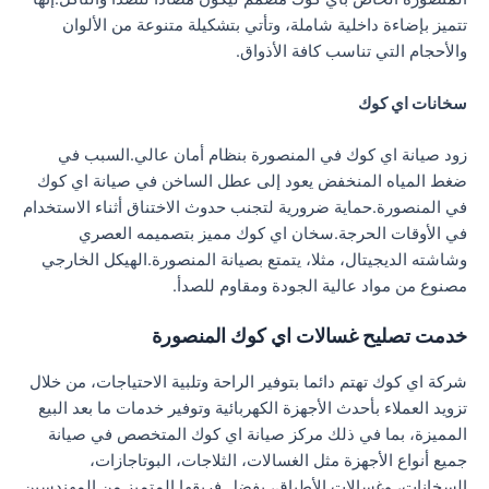
تتميز بإضاءة داخلية شاملة، وتأتي بتشكيلة متنوعة من الألوان
والأحجام التي تناسب كافة الأذواق.
سخانات اي كوك
زود صيانة اي كوك في المنصورة بنظام أمان عالي.السبب في
ضغط المياه المنخفض يعود إلى عطل الساخن في صيانة اي كوك
في المنصورة.حماية ضرورية لتجنب حدوث الاختناق أثناء الاستخدام
في الأوقات الحرجة.سخان اي كوك مميز بتصميمه العصري
وشاشته الديجيتال، مثلا، يتمتع بصيانة المنصورة.الهيكل الخارجي
مصنوع من مواد عالية الجودة ومقاوم للصدأ.
خدمت تصليح غسالات اي كوك المنصورة
شركة اي كوك تهتم دائما بتوفير الراحة وتلبية الاحتياجات، من خلال
تزويد العملاء بأحدث الأجهزة الكهربائية وتوفير خدمات ما بعد البيع
المميزة، بما في ذلك مركز صيانة اي كوك المتخصص في صيانة
جميع أنواع الأجهزة مثل الغسالات، الثلاجات، البوتاجازات،
السخانات، وغسالات الأطباق، بفضل فريقها المتميز من المهندسين