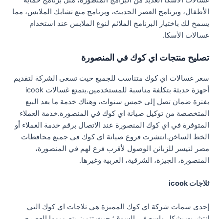
الأطفال، وبرنامج العصر الحديث، وبرنامج منع تشابك الملابس، مما
يسمح لك باختيار البرنامج الملائم لنوع الملابس عند استخدام
غسالات الأسكا.
تصليح منتجات اي كوك في المنصورة
سعر غسالات اي كوك متناسب للجميع حيث تسعى الشركة لتقديم
أجهزة حديثة بتكلفة مناسبة للمستخدمين.يتمتع غسالات icook
بفترة ضمان تصل إلى خمس سنوات، وهناك خدمة ما بعد البيع
المتخصصة من توكيل صيانة اي كوك في المنصورة.خدمة العملاء
المتوفرة في اي كوك المنصورة عند الاتصال برقم خدمة العملاء أو
الخط الساخن.انتشرت فروع صيانة اي كوك في جميع محافظات
مصر لتيسر للزبائن الوصول لأقرب فرع لهم في المنصورة،
المنصورة، الجيزة، الشرقية، الغربية وغيرها.
ثلاجات icook
إحدى سمات شركة اي كوك المميزة هي ثلاجات اي كوك التي
انتشرت بشكل واسع في السوق؛ حيث تتميز بتصميمها العصري