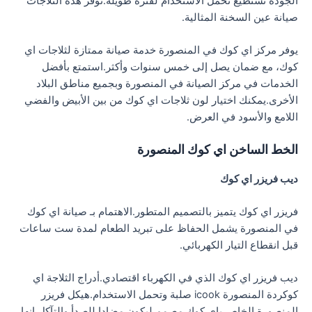
الجودة تستطيع تحمل الاستخدام لفترة طويلة.توفر هذه الثلاجات
صيانة عين السخنة المثالية.
يوفر مركز اي كوك في المنصورة خدمة صيانة ممتازة لثلاجات اي
كوك، مع ضمان يصل إلى خمس سنوات وأكثر.استمتع بأفضل
الخدمات في مركز الصيانة في المنصورة وبجميع مناطق البلاد
الأخرى.يمكنك اختيار لون ثلاجات اي كوك من بين الأبيض والفضي
اللامع والأسود في العرض.
الخط الساخن اي كوك المنصورة
ديب فريزر اي كوك
فريزر اي كوك يتميز بالتصميم المتطور.الاهتمام بـ صيانة اي كوك
في المنصورة يشمل الحفاظ على تبريد الطعام لمدة ست ساعات
قبل انقطاع التيار الكهربائي.
ديب فريزر اي كوك الذي في الكهرباء اقتصادي.أدراج الثلاجة اي
كوكردة المنصورة icook صلبة وتحمل الاستخدام.هيكل فريزر
المنصورة الخاص باي كوك مصمم ليكون مضادا للصدأ والتآكل.إنها