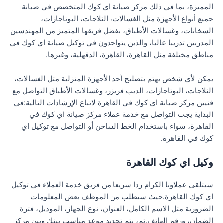
المميزة، بما في ذلك مركز صيانة اي كوك المتخصص في صيانة
جميع أنواع الأجهزة مثل الغسالات، الثلاجات، البوتاجازات،
السخانات، وغسالات الأطباق، بفضل فريقها المتميز من المهندسين
المدربين تدريبا عاليا، والذين يتواجدون في توكيل صيانة اي كوك في
مناطق مختلفة مثل القاهرة، القاهرة، الدقهلية، وغيرها.
يمكن لأي شخص يهتم بتصليح أحد الأجهزة المنزلية مثل الغسالات،
الثلاجات، البوتاجازات، الديب فريزر، وغسالات الأطباق التواصل مع
فنيين مركز صيانة اي كوك في القاهرة لاتباع الإرشادات التالية:في
البداية يجب التواصل مع خدمة عملاء مركز صيانة اي كوك في
القاهرة، سواء باستخدام الخط الساخن أو التواصل مع توكيل اي
كوك في القاهرة.
وكيل اي كوك القاهرة
سيتلقى عملاؤنا الكرام ردا سريعا من فريق خدمة العملاء في توكيل
اي كوك القاهرة.حيث سيطلب من الموظف بعض المعلومات
الضرورية مثل الاسم الكامل، العنوان، نوع الجهاز، الموديل، فترة
الضمان، ورقم الهاتف.ثم، يتم تحديد موعد مناسب بينك وبين مركز