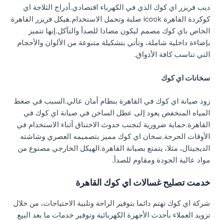
ديب فريزر اي كوك الذي في الكهرباء اقتصادي.أدراج الثلاجة اي
كوكردة القاهرة icook صلبة وتحمل الاستخدام.هيكل فريزر القاهرة
الخاص باي كوك مصمم ليكون مضادا للصدأ والتآكل.إنها تتميز
بإضاءة داخلية شاملة، وتأتي بتشكيلة متنوعة من الألوان والأحجام
التي تناسب كافة الأذواق.
سخانات اي كوك
زود صيانة اي كوك في القاهرة بنظام أمان عالي.السبب في ضغط
المياه المنخفض يعود إلى عطل الساخن في صيانة اي كوك في
القاهرة.حماية ضرورية لتجنب حدوث الاختناق أثناء الاستخدام في
الأوقات الحرجة.سخان اي كوك مميز بتصميمه العصري وشاشته
الديجيتال، مثلا، يتمتع بصيانة القاهرة.الهيكل الخارجي مصنوع من
مواد عالية الجودة ومقاوم للصدأ.
خدمت تصليح غسالات اي كوك القاهرة
شركة اي كوك تهتم دائما بتوفير الراحة وتلبية الاحتياجات، من خلال
تزويد العملاء بأحدث الأجهزة الكهربائية وتوفير خدمات ما بعد البيع