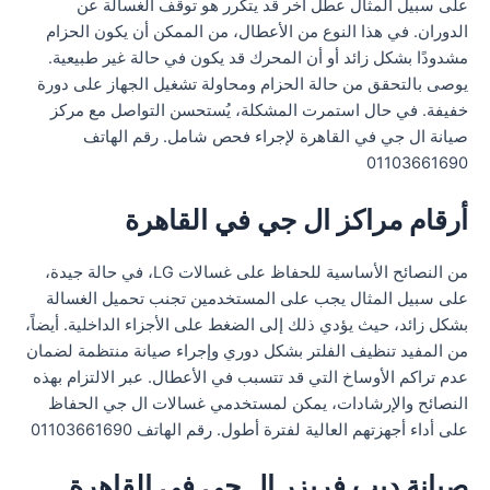
على سبيل المثال عطل آخر قد يتكرر هو توقف الغسالة عن
الدوران. في هذا النوع من الأعطال، من الممكن أن يكون الحزام
مشدودًا بشكل زائد أو أن المحرك قد يكون في حالة غير طبيعية.
يوصى بالتحقق من حالة الحزام ومحاولة تشغيل الجهاز على دورة
خفيفة. في حال استمرت المشكلة، يُستحسن التواصل مع مركز
صيانة ال جي في القاهرة لإجراء فحص شامل. رقم الهاتف
01103661690
أرقام مراكز ال جي في القاهرة
من النصائح الأساسية للحفاظ على غسالات LG، في حالة جيدة،
على سبيل المثال يجب على المستخدمين تجنب تحميل الغسالة
بشكل زائد، حيث يؤدي ذلك إلى الضغط على الأجزاء الداخلية. أيضاً،
من المفيد تنظيف الفلتر بشكل دوري وإجراء صيانة منتظمة لضمان
عدم تراكم الأوساخ التي قد تتسبب في الأعطال. عبر الالتزام بهذه
النصائح والإرشادات، يمكن لمستخدمي غسالات ال جي الحفاظ
على أداء أجهزتهم العالية لفترة أطول. رقم الهاتف 01103661690
صيانة ديب فريزر ال جي في القاهرة