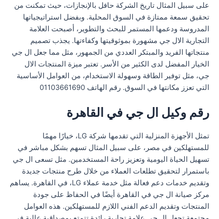
على سبيل المثال تاريخ الشركة حافل بالإنجازات، حيث تمكنت من
تحقيق سمعة ممتازة في السوق المحلية. وبفضل استراتيجياتها
المدروسة ودعمها المستمر للبحث والتطوير، أصبحت العلامة
التجارية الال جي مشهورة بموثوقيتها وكفاءتها. يجذب تصميم
منتجاتها الفريد والمبتكر العددي من الجمهور، مثل مما جعل ال جي
الخيار المفضل لدى الكثير من الأسر. تعتبر ميزة المنتجات الال
جي، مثل توفير الطاقة وسهولة الاستخدام، من العوامل الأساسية
التي تعزز مكانتها في السوق. رقم الهاتف 01103661690
رقم وكيل ال جي في القاهرة
تمثل الأجهزة المنزلية التي تقدمها شركة LG، خيارًا مهمًا
للمستهلكين في مصر، على سبيل المثال تسهم بشكل مباشر في
تسهيل الحياة اليومية وتعزيز راحة المستخدمين. مثل تسعى ال جي
باستمرار لتحقيق تطلعات العملاء من خلال طرح منتجات جديدة
وتقديم خدمات دعم فعالة مثل خدمة عملاء LG، في القاهرة. يساهم
مركز صيانة ال جي في القاهرة أيضًا في الحفاظ على جودة
المنتجات وتقديم الدعم الفني اللازم للمستهلكين. هذه العوامل
مجتمعة تجعل ال جي علامة تجارية رائدة تتمتع بمصداقية عالية في