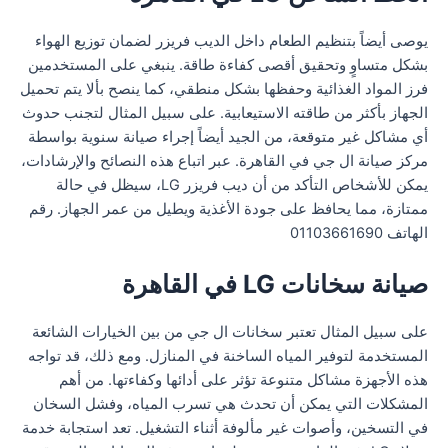
يوصى أيضاً بتنظيم الطعام داخل الديب فريزر لضمان توزيع الهواء
بشكل متساوٍ وتحقيق أقصى كفاءة طاقة. ينبغي على المستخدمين
فرز المواد الغذائية وحفظها بشكل منطقي، كما ينصح بألا يتم تحميل
الجهاز بأكثر من طاقته الاستيعابية. على سبيل المثال لتجنب حدوث
أي مشاكل غير متوقعة، من الجيد أيضاً إجراء صيانة سنوية بواسطة
مركز صيانة ال جي في القاهرة. عبر اتباع هذه النصائح والإرشادات،
يمكن للأشخاص التأكد من أن ديب فريزر LG، سيظل في حالة
ممتازة، مما يحافظ على جودة الأغذية ويطيل من عمر الجهاز. رقم
الهاتف 01103661690
صيانة سخانات LG في القاهرة
على سبيل المثال تعتبر سخانات ال جي من بين الخيارات الشائعة
المستخدمة لتوفير المياه الساخنة في المنازل. ومع ذلك، قد تواجه
هذه الأجهزة مشاكل متنوعة تؤثر على أدائها وكفاءتها. من أهم
المشكلات التي يمكن أن تحدث هي تسرب المياه، وفشل السخان
في التسخين، وأصوات غير مألوفة أثناء التشغيل. تعد استجابة خدمة